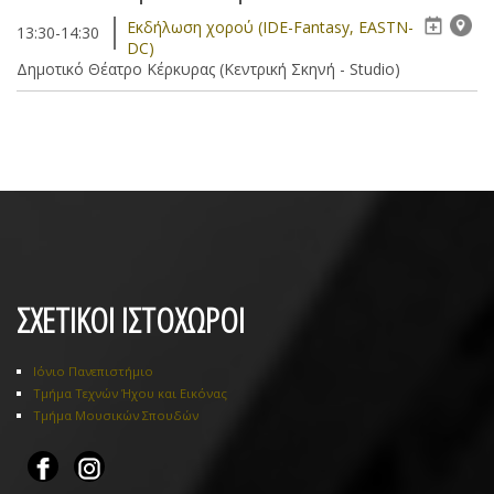
Eκδήλωση χορού (IDE-Fantasy, EASTN-
13:30-14:30
DC)
Δημοτικό Θέατρο Κέρκυρας (Κεντρική Σκηνή - Studio)
ΣΧΕΤΙΚΟΙ ΙΣΤΟΧΩΡΟΙ
Ιόνιο Πανεπιστήμιο
Τμήμα Τεχνών Ήχου και Εικόνας
Τμήμα Μουσικών Σπουδών