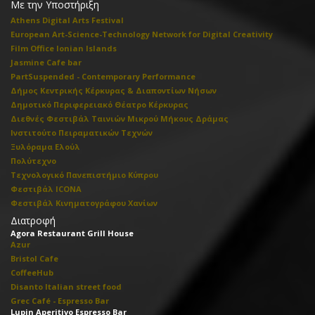
Με την Υποστήριξη
Athens Digital Arts Festival
European Art-Science-Technology Network for Digital Creativity
Film Office Ionian Islands
Jasmine Cafe bar
PartSuspended - Contemporary Performance
Δήμος Κεντρικής Κέρκυρας & Διαποντίων Νήσων
Δημοτικό Περιφερειακό Θέατρο Κέρκυρας
Διεθνές Φεστιβάλ Ταινιών Μικρού Μήκους Δράμας
Ινστιτούτο Πειραματικών Τεχνών
Ξυλόραμα Ελούλ
Πολύτεχνο
Τεχνολογικό Πανεπιστήμιο Κύπρου
Φεστιβάλ ICONA
Φεστιβάλ Κινηματογράφου Χανίων
Διατροφή
Agora Restaurant Grill House
Azur
Bristol Cafe
CoffeeHub
Disanto Italian street food
Grec Café - Espresso Bar
Lupin Aperitivo Espresso Bar