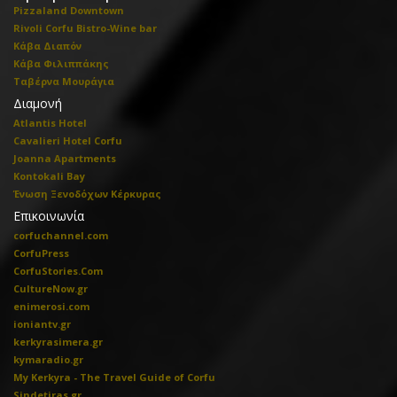
Pizzaland Downtown
Rivoli Corfu Bistro-Wine bar
Κάβα Διαπόν
Κάβα Φιλιππάκης
Ταβέρνα Μουράγια
Διαμονή
Atlantis Hotel
Cavalieri Hotel Corfu
Joanna Apartments
Kontokali Bay
Ένωση Ξενοδόχων Κέρκυρας
Επικοινωνία
corfuchannel.com
CorfuPress
CorfuStories.Com
CultureNow.gr
enimerosi.com
ioniantv.gr
kerkyrasimera.gr
kymaradio.gr
My Kerkyra - The Travel Guide of Corfu
Sindetiras.gr