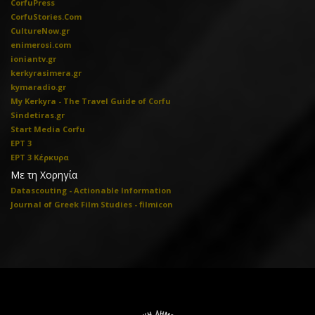
CorfuPress
CorfuStories.Com
CultureNow.gr
enimerosi.com
ioniantv.gr
kerkyrasimera.gr
kymaradio.gr
My Kerkyra - The Travel Guide of Corfu
Sindetiras.gr
Start Media Corfu
ΕΡΤ 3
ΕΡΤ 3 Κέρκυρα
Με τη Χορηγία
Datascouting - Actionable Information
Journal of Greek Film Studies - filmicon