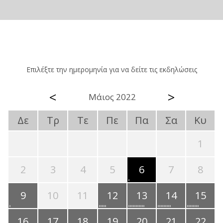
Επιλέξτε την ημερομηνία για να δείτε τις εκδηλώσεις
<
>
Μάιος 2022
Δε
Τρ
Τε
Πε
Πα
Σα
Κυ
1
2
3
4
5
6
7
8
9
10
11
12
13
14
15
16
17
18
19
20
21
22