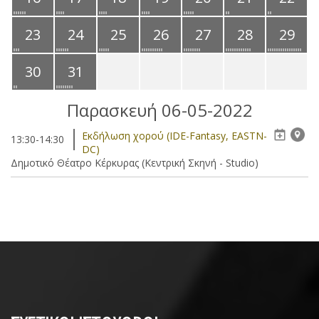
23
24
25
26
27
28
29
30
31
Παρασκευή 06-05-2022
Eκδήλωση χορού (IDE-Fantasy, EASTN-
13:30-14:30
DC)
Δημοτικό Θέατρο Κέρκυρας (Κεντρική Σκηνή - Studio)