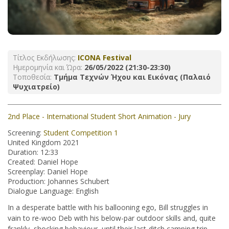
Τίτλος Εκδήλωσης:
ICONA Festival
Ημερομηνία και Ώρα:
26/05/2022 (21:30-23:30)
Τοποθεσία:
Τμήμα Τεχνών Ήχου και Εικόνας (Παλαιό
Ψυχιατρείο)
2nd Place - International Student Short Animation - Jury
Screening:
Student Competition 1
United Kingdom 2021
Duration: 12:33
Created: Daniel Hope
Screenplay: Daniel Hope
Production: Johannes Schubert
Dialogue Language: English
In a desperate battle with his ballooning ego, Bill struggles in
vain to re-woo Deb with his below-par outdoor skills and, quite
frankly, shocking behaviour, until their last-ditch camping trip