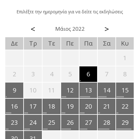
Επιλέξτε την ημερομηνία για να δείτε τις εκδηλώσεις
<
>
Μάιος 2022
Δε
Τρ
Τε
Πε
Πα
Σα
Κυ
1
2
3
4
5
6
7
8
9
10
11
12
13
14
15
16
17
18
19
20
21
22
23
24
25
26
27
28
29
30
31