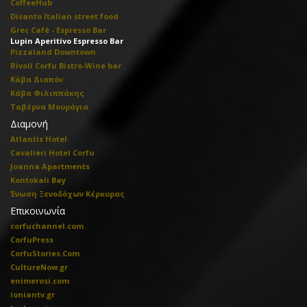
CoffeeHub
Disanto Italian street food
Grec Café - Espresso Bar
Lupin Aperitivo Espresso Bar
Pizzaland Downtown
Rivoli Corfu Bistro-Wine bar
Κάβα Διαπόν
Κάβα Φιλιππάκης
Ταβέρνα Μουράγια
Διαμονή
Atlantis Hotel
Cavalieri Hotel Corfu
Joanna Apartments
Kontokali Bay
Ένωση Ξενοδόχων Κέρκυρας
Επικοινωνία
corfuchannel.com
CorfuPress
CorfuStories.Com
CultureNow.gr
enimerosi.com
ioniantv.gr