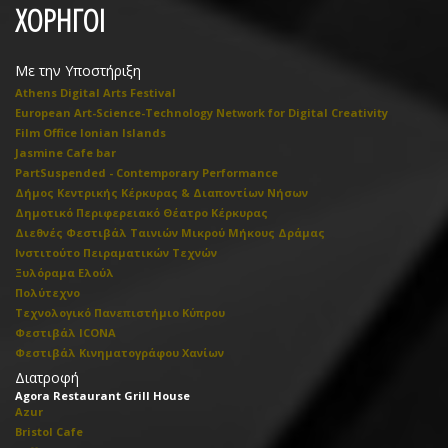
ΧΟΡΗΓΟΙ
Με την Υποστήριξη
Athens Digital Arts Festival
European Art-Science-Technology Network for Digital Creativity
Film Office Ionian Islands
Jasmine Cafe bar
PartSuspended - Contemporary Performance
Δήμος Κεντρικής Κέρκυρας & Διαποντίων Νήσων
Δημοτικό Περιφερειακό Θέατρο Κέρκυρας
Διεθνές Φεστιβάλ Ταινιών Μικρού Μήκους Δράμας
Ινστιτούτο Πειραματικών Τεχνών
Ξυλόραμα Ελούλ
Πολύτεχνο
Τεχνολογικό Πανεπιστήμιο Κύπρου
Φεστιβάλ ICONA
Φεστιβάλ Κινηματογράφου Χανίων
Διατροφή
Agora Restaurant Grill House
Azur
Bristol Cafe