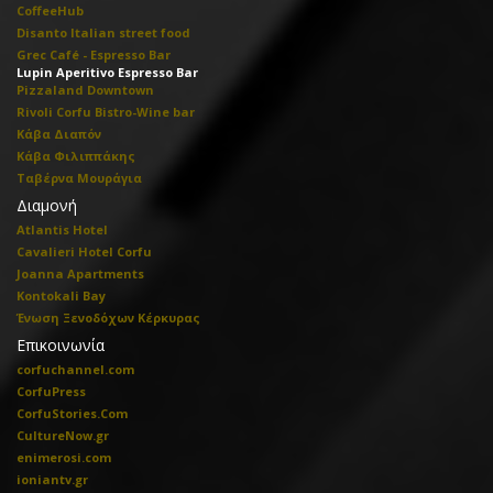
CoffeeHub
Disanto Italian street food
Grec Café - Espresso Bar
Lupin Aperitivo Espresso Bar
Pizzaland Downtown
Rivoli Corfu Bistro-Wine bar
Κάβα Διαπόν
Κάβα Φιλιππάκης
Ταβέρνα Μουράγια
Διαμονή
Atlantis Hotel
Cavalieri Hotel Corfu
Joanna Apartments
Kontokali Bay
Ένωση Ξενοδόχων Κέρκυρας
Επικοινωνία
corfuchannel.com
CorfuPress
CorfuStories.Com
CultureNow.gr
enimerosi.com
ioniantv.gr