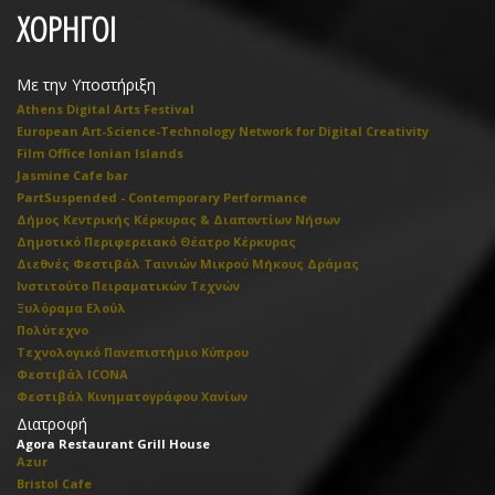
ΧΟΡΗΓΟΙ
Με την Υποστήριξη
Athens Digital Arts Festival
European Art-Science-Technology Network for Digital Creativity
Film Office Ionian Islands
Jasmine Cafe bar
PartSuspended - Contemporary Performance
Δήμος Κεντρικής Κέρκυρας & Διαποντίων Νήσων
Δημοτικό Περιφερειακό Θέατρο Κέρκυρας
Διεθνές Φεστιβάλ Ταινιών Μικρού Μήκους Δράμας
Ινστιτούτο Πειραματικών Τεχνών
Ξυλόραμα Ελούλ
Πολύτεχνο
Τεχνολογικό Πανεπιστήμιο Κύπρου
Φεστιβάλ ICONA
Φεστιβάλ Κινηματογράφου Χανίων
Διατροφή
Agora Restaurant Grill House
Azur
Bristol Cafe