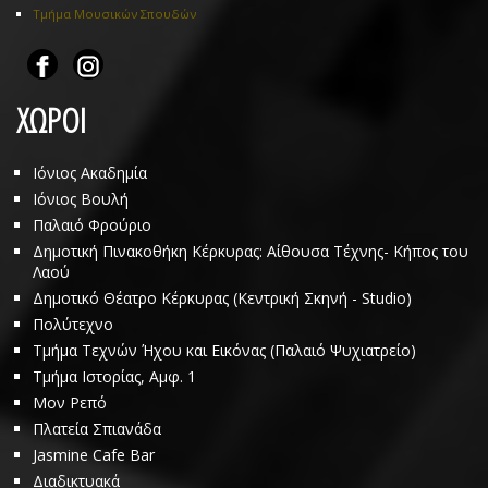
Τμήμα Μουσικών Σπουδών
ΧΩΡΟΙ
Ιόνιος Ακαδημία
Ιόνιος Βουλή
Παλαιό Φρούριο
Δημοτική Πινακοθήκη Κέρκυρας: Αίθουσα Τέχνης- Κήπος του
Λαού
Δημοτικό Θέατρο Κέρκυρας (Κεντρική Σκηνή - Studio)
Πολύτεχνο
Τμήμα Τεχνών Ήχου και Εικόνας (Παλαιό Ψυχιατρείο)
Τμήμα Ιστορίας, Αμφ. 1
Μον Ρεπό
Πλατεία Σπιανάδα
Jasmine Cafe Bar
Διαδικτυακά