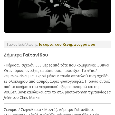
Τίτλος Εκδήλωσης:
Ιστορία του Κινηματογράφου
Δήμητρα
Γαϊτανίδου
«Πέρασαν σχεδόν 553 μέρες από τότε που κοιμήθηκες. Ξύπνα!
Όταν, όμως, ανοίξεις τα μάτια σου, πρόσεξε». Το «Υπο/
κείμενο» είναι μια μικρού μήκους ταινία αποτελούμενη σχεδόν
εξ ολοκλήρου από ασπρόμαυρες φωτογραφίες. Η ταινία αντλεί
από τα κινήματα του γερμανικού εξπρεσιονισμού και της
νουβέλ βαγκ καθώς και από το στιλ photo-roman της ταινίας
La
Jetée
του Chris Marker.
Σενάριο / Σκηνοθεσία / Μοντάζ: Δήμητρα Γαϊτανίδου.
Συμμετέχουν: Τζούλια Αλιώζη, Δήμητρα Γαϊτανίδου, Εύη