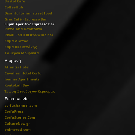
Bristol Cafe
CoffeeHub
Disanto Italian street food
Grec Café - Espresso Bar
Lupin Aperitivo Espresso Bar
Pizzaland Downtown
Rivoli Corfu Bistro-Wine bar
Κάβα Διαπόν
Κάβα Φιλιππάκης
Ταβέρνα Μουράγια
Διαμονή
Atlantis Hotel
Cavalieri Hotel Corfu
Joanna Apartments
Kontokali Bay
Ένωση Ξενοδόχων Κέρκυρας
Επικοινωνία
corfuchannel.com
CorfuPress
CorfuStories.Com
CultureNow.gr
enimerosi.com