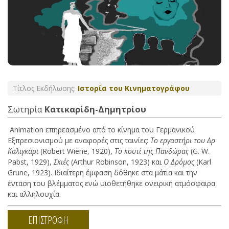
Τίτλος Εκδήλωσης:
Ιστορία του Κινηματογράφου
Σωτηρία
Κατικαρίδη-Δημητρίου
Animation επηρεασμένο από το κίνημα του Γερμανικού
Εξπρεσιονισμού με αναφορές στις ταινίες:
Το εργαστήρι του Δρ
Καλιγκάρι
(Robert Wiene, 1920),
Το κουτί της Πανδώρας
(G. W.
Pabst, 1929),
Σκιές
(Arthur Robinson, 1923) και
Ο Δρόμος
(Karl
Grune, 1923). Ιδιαίτερη έμφαση δόθηκε στα μάτια και την
ένταση του βλέμματος ενώ υιοθετήθηκε ονειρική ατμόσφαιρα
και αλληλουχία.
ΕΠΙΣΤΡΟΦΗ