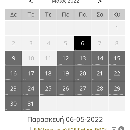
<
>
Μάιος 2022
Δε
Τρ
Τε
Πε
Πα
Σα
Κυ
1
2
3
4
5
6
7
8
9
10
11
12
13
14
15
16
17
18
19
20
21
22
23
24
25
26
27
28
29
30
31
Παρασκευή 06-05-2022
Eκδήλωση χορού (IDE-Fantasy, EASTN-