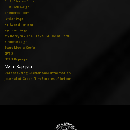
CorfuStories.Com
CultureNow.gr
enimerosi.com
ioniantv.gr
kerkyrasimera.gr
kymaradio.gr
My Kerkyra - The Travel Guide of Corfu
Sindetiras.gr
Start Media Corfu
ΕΡΤ 3
ΕΡΤ 3 Κέρκυρα
Με τη Χορηγία
Datascouting - Actionable Information
Journal of Greek Film Studies - filmicon