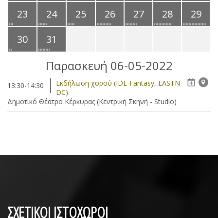
23
24
25
26
27
28
29
30
31
Παρασκευή 06-05-2022
Eκδήλωση χορού (IDE-Fantasy, EASTN-
13:30-14:30
DC)
Δημοτικό Θέατρο Κέρκυρας (Κεντρική Σκηνή - Studio)
ΣΧΕΤΙΚΟΙ ΙΣΤΟΧΩΡΟΙ