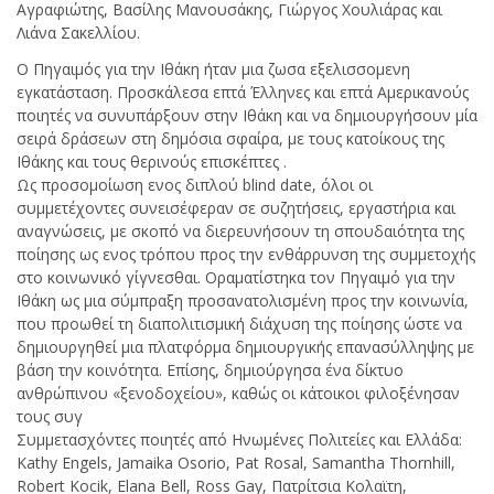
Αγραφιώτης, Βασίλης Μανουσάκης, Γιώργος Χουλιάρας και
Λιάνα Σακελλίου.
Ο Πηγαιμός για την Ιθάκη ήταν μια ζωσα εξελισσομενη
εγκατάσταση. Προσκάλεσα επτά Έλληνες και επτά Αμερικανούς
ποιητές να συνυπάρξουν στην Ιθάκη και να δημιουργήσουν μία
σειρά δράσεων στη δημόσια σφαίρα, με τους κατοίκους της
Ιθάκης και τους θερινούς επισκέπτες .
Ως προσομοίωση ενος διπλού blind date, όλοι οι
συμμετέχοντες συνεισέφεραν σε συζητήσεις, εργαστήρια και
αναγνώσεις, με σκοπό να διερευνήσουν τη σπουδαιότητα της
ποίησης ως ενος τρόπου προς την ενθάρρυνση της συμμετοχής
στο κοινωνικό γίγνεσθαι. Οραματίστηκα τον Πηγαιμό για την
Ιθάκη ως μια σύμπραξη προσανατολισμένη προς την κοινωνία,
που προωθεί τη διαπολιτισμική διάχυση της ποίησης ώστε να
δημιουργηθεί μια πλατφόρμα δημιουργικής επανασύλληψης με
βάση την κοινότητα. Επίσης, δημιούργησα ένα δίκτυο
ανθρώπινου «ξενοδοχείου», καθώς οι κάτοικοι φιλοξένησαν
τους συγ
Συμμετασχόντες ποιητές από Ηνωμένες Πολιτείες και Ελλάδα:
Kathy Engels, Jamaika Osorio, Pat Rosal, Samantha Thornhill,
Robert Kocik, Elana Bell, Ross Gay, Πατρίτσια Κολαϊτη,