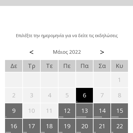
Επιλέξτε την ημερομηνία για να δείτε τις εκδηλώσεις
<
>
Μάιος 2022
Δε
Τρ
Τε
Πε
Πα
Σα
Κυ
1
2
3
4
5
6
7
8
9
10
11
12
13
14
15
16
17
18
19
20
21
22