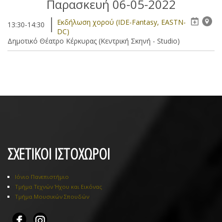
Παρασκευή 06-05-2022
Eκδήλωση χορού (IDE-Fantasy, EASTN-
13:30-14:30
DC)
Δημοτικό Θέατρο Κέρκυρας (Κεντρική Σκηνή - Studio)
ΣΧΕΤΙΚΟΙ ΙΣΤΟΧΩΡΟΙ
Ιόνιο Πανεπιστήμιο
Τμήμα Τεχνών Ήχου και Εικόνας
Τμήμα Μουσικών Σπουδών