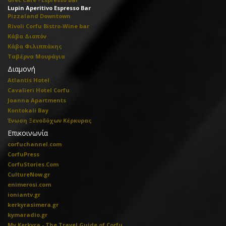
Lupin Aperitivo Espresso Bar
Pizzaland Downtown
Rivoli Corfu Bistro-Wine bar
Κάβα Διαπόν
Κάβα Φιλιππάκης
Ταβέρνα Μουράγια
Διαμονή
Atlantis Hotel
Cavalieri Hotel Corfu
Joanna Apartments
Kontokali Bay
Ένωση Ξενοδόχων Κέρκυρας
Επικοινωνία
corfuchannel.com
CorfuPress
CorfuStories.Com
CultureNow.gr
enimerosi.com
ioniantv.gr
kerkyrasimera.gr
kymaradio.gr
My Kerkyra - The Travel Guide of Corfu