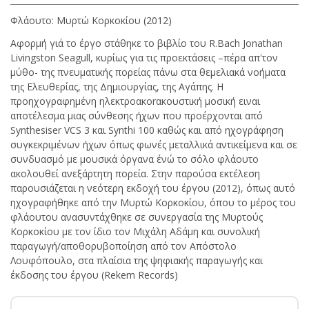
Φλάουτο: Μυρτώ Κορκοκίου (2012)
Αφορμή γιά το έργο στάθηκε το βιβλίο του R.Bach Jonathan
Livingston Seagull, κυρίως για τις προεκτάσεις –πέρα απ'τον
μύθο- της πνευματικής πορείας πάνω στα θεμελιακά νοήματα
της Ελευθερίας, της Δημιουργίας, της Αγάπης. Η
προηχογραφημένη ηλεκτροακοrακουστική μοσική ειναι
αποτέλεσμα μιας σύνθεσης ήχων που προέρχονται από
Synthesiser VCS 3 και Synthi 100 καθώς και από ηχογράφηση
συγκεκριμένων ήχων όπως φωνές μεταλλικά αντικείμενα και σε
συνδυασμό με μουσικά όργανα ένώ το σόλο φλάουτο
ακολουθεί ανεξάρτητη πορεία. Στην παρούσα εκτέλεση
παρουσιάζεται η νεότερη εκδοχή του έργου (2012), όπως αυτό
ηχογραφήθηκε από την Μυρτώ Κορκοκίου, όπου το μέρος του
φλάουτου ανασυντάχθηκε σε συνεργασία της Μυρτούς
Κορκοκίου με τον ίδιο τον Μιχάλη Αδάμη και συνολική
παραγωγή/αποθορυβοποίηση από τον Απόστολο
Λουφόπουλο, στα πλαίσια της ψηφιακής παραγωγής και
έκδοσης του έργου (Rekem Records)