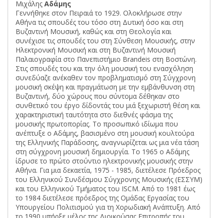
Μιχάλης
Αδάμης
Γεννήθηκε στον Πειραιά το 1929. Ολοκλήρωσε στην
Αθήνα τις σπουδές του τόσο στη Δυτική όσο και στη
Βυζαντινή Μουσική, καθώς και στη Θεολογία και
συνέχισε τις σπουδές του στη Σύνθεση Μουσικής, στην
Ηλεκτρονική Μουσική και στη Βυζαντινή Μουσική
Παλαιογραφία στο Πανεπιστήμιο Brandeis στη Βοστώνη.
Στις σπουδές του και την όλη μουσική του ενασχόληση
συνεδύαζε ανέκαθεν τον προβληματισμό στη Σύγχρονη
μουσική σκέψη και πραγμάτωση με την εμβάνθυνση στη
Bυζαντινή, δύο χώρους που σύντομα δέθηκαν στο
συνθετικό του έργο δίδοντάς του μιά ξεχωριστή θέση και
χαρακτηριστική ταυτότητα στο διεθνές φάσμα της
μουσικής πρωτοπορίας. Το προσωπικό ιδίωμα που
ανέπτυξε ο Αδάμης, βασισμένο στη μουσική κουλτούρα
της Ελληνικής Παράδοσης, αναγνωρίζεται ως μια νέα τάση
στη σύγχρονη μουσική δημιουργία. Το 1965 ο Αδάμης
ίδρυσε το πρώτο στούντιο ηλεκτρονικής μουσικής στην
Αθήνα. Για μια δεκαετία, 1975 - 1985, διετέλεσε Πρόεδρος
του Eλληνικού Συνδέσμου Σύγχρονης Mουσικής (EΣΣΥΜ)
και του Ελληνικού Τμήματος του ISCM. Από το 1981 έως
το 1984 διετέλεσε πρόεδρος της Oμάδας Eργασίας του
Yπουργείου Πολιτισμού για τη Xορωδιακή Aνάπτυξη. Από
το 1990 υπήρξε μέλος της Διοικούσας Επιτροπής του