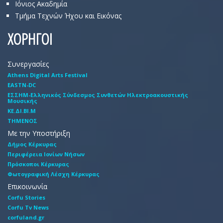
Ιόνιος Ακαδημία
Τμήμα Τεχνών Ήχου και Εικόνας
ΧΟΡΗΓΟΙ
Συνεργασίες
Athens Digital Arts Festival
EASTN-DC
EΣΣHM-Eλληνικός Σύνδεσμος Συνθετών Hλεκτροακουστικής
Mουσικής
ΚΕ.ΔΙ.ΒΙ.Μ
ΤΗΜΕΝΟΣ
Με την Υποστήριξη
Δήμος Κέρκυρας
Περιφέρεια Ιονίων Νήσων
Πρόσκοποι Κέρκυρας
Φωτογραφική Λέσχη Κέρκυρας
Επικοινωνία
Corfu Stories
Corfu Tv News
corfuland.gr