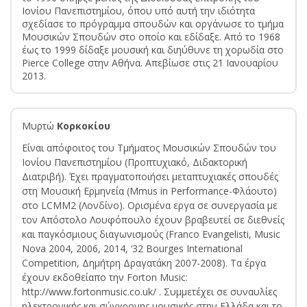
Ιονίου Πανεπιστημίου, όπου υπό αυτή την ιδιότητα
σχεδίασε το πρόγραμμα σπουδών και οργάνωσε το τμήμα
Μουσικών Σπουδών στο οποίο και εδίδαξε. Από το 1968
έως το 1999 δίδαξε μουσική και διηύθυνε τη χορωδία στο
Pierce College στην Αθήνα. Απεβίωσε στις 21 Ιανουαρίου
2013.
Μυρτώ
Κορκοκίου
Eίναι απόφοιτος του Τμήματος Μουσικών Σπουδών του
Ιονίου Πανεπιστημίου (Προπτυχιακό, Διδακτορική
Διατριβή). Έχει πραγματοποιήσει μεταπτυχιακές σπουδές
στη Μουσική Ερμηνεία (Mmus in Performance-Φλάουτο)
στο LCMM2 (Λονδίνο). Ορισμένα εργα σε συνεργασία με
τον Απόστολο Λουφόπουλο έχουν βραβευτεί σε διεθνείς
και παγκόσμιους διαγωνισμούς (Franco Evangelisti, Μusic
Nova 2004, 2006, 2014, ‘32 Bourges International
Competition, Δημήτρη Δραγατάκη 2007-2008). Τα έργα
έχουν εκδοθείαπο την Forton Music:
http://www.fortonmusic.co.uk/ . Συμμετέχει σε συναυλίες
ηλεκτρονικής και σύγχρονης μουσικής στην Ελλάδα και το