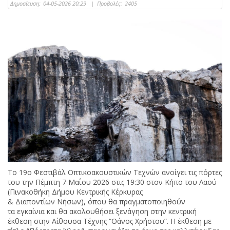
Δημοσίευση:
04-05-2026 20:29
|
Προβολές:
2405
Το 19ο Φεστιβάλ Οπτικοακουστικών Τεχνών ανοίγει τις πόρτες
του την Πέμπτη 7 Μαΐου 2026 στις 19:30 στον Κήπο του Λαού
(Πινακοθήκη Δήμου Κεντρικής Κέρκυρας
& Διαποντίων Νήσων), όπου θα πραγματοποιηθούν
τα εγκαίνια και θα ακολουθήσει ξενάγηση στην κεντρική
έκθεση στην Αίθουσα Τέχνης “Θάνος Χρήστου”. Η έκθεση με