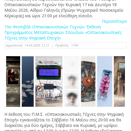
Οπτικοακουστικών Τεχνών την Κυριακή 17 και Δευτέρα 18
Μαΐου 2026, Αίθριο Γαληνός (Πρώην Ψυχιατρικό Νοσοκομείο
Κέρκυρας) και ώρα: 21:00 με ελεύθερη είσοδο.
Περισσότερα
19ο Φεστιβάλ Οπτικοακουστικών Τεχνών: Έκθεση
Προγράμματος Μεταπτυχιακών Σπουδών «Οπτικοακουστικές
Τέχνες στην Ψηφιακή Εποχή»
Δημοσίευση:
14-05-2026 13:12
|
Προβολές:
1704
Η έκθεση του Π.Μ.Σ. «Οπτικοακουστικές Τέχνες στην Ψηφιακή
Εποχή» εγκαινιάζεται το Σάββατο 16 Μαΐου στις 20:00 και θα
διαρκέσει για δύο ημέρες, Σάββατο και Κυριακή, με ωράριο
επισκέψεων από τις 12:00 έως τις 22:00. Η έκθεση εξελίσσεται