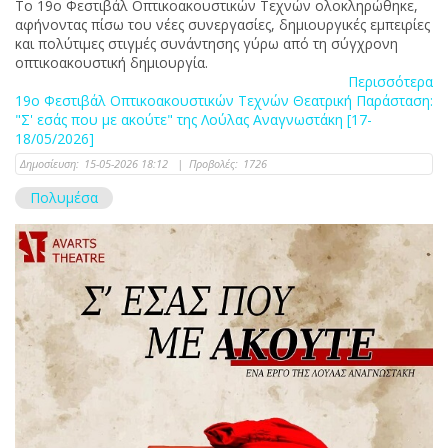
Το 19ο Φεστιβάλ Οπτικοακουστικών Τεχνών ολοκληρώθηκε,
αφήνοντας πίσω του νέες συνεργασίες, δημιουργικές εμπειρίες
και πολύτιμες στιγμές συνάντησης γύρω από τη σύγχρονη
οπτικοακουστική δημιουργία.
Περισσότερα
19ο Φεστιβάλ Οπτικοακουστικών Τεχνών Θεατρική Παράσταση:
"Σ' εσάς που με ακούτε" της Λούλας Αναγνωστάκη [17-
18/05/2026]
Δημοσίευση:
15-05-2026 18:12
|
Προβολές:
1726
Πολυμέσα