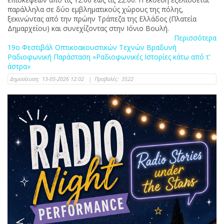
παράλληλα σε δύο εμβληματικούς χώρους της πόλης,
ξεκινώντας από την πρώην Τράπεζα της Ελλάδος (Πλατεία
Δημαρχείου) και συνεχίζοντας στην Ιόνιο Βουλή.
Περισσότερα
19ο Φεστιβάλ Οπτικοακουστικών Τεχνών Bραδυνή
Ραδιοφωνική Παράσταση «Ραδιοφωνικές Ιστορίες κάτω από τ'
άστρα»
Δημοσίευση:
13-05-2026 12:02
|
Προβολές:
3522