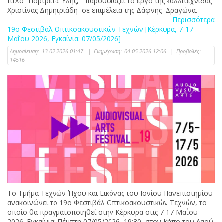
τίτλο “Πόρτρετα Ύλης,” παρουσιάζει το έργο της καλλιτέχνιδας
Χριστίνας Δημητριάδη σε επιμέλεια της Δάφνης Δραγώνα.
Περισσότερα
19ο Φεστιβάλ Οπτικοακουστικών Τεχνών [Κέρκυρα, 7-17
Μαΐου 2026, Εγκαίνια: 07/05/2026]
Δημοσίευση:
13-02-2026 01:47
|
Ενημέρωση:
04-05-2026 12:06
|
Προβολές:
14516
Το Τμήμα Τεχνών Ήχου και Εικόνας του Ιονίου Πανεπιστημίου
ανακοινώνει το 19ο Φεστιβάλ Οπτικοακουστικών Τεχνών, το
οποίο θα πραγματοποιηθεί στην Κέρκυρα στις 7-17 Μαΐου
2026. Εγκαίνια: Πέμπτη 07/05/2026, 19:30, στον Κήπο του Λαού