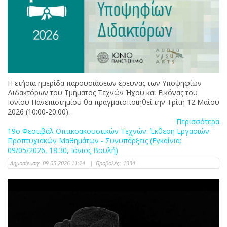
Η ετήσια ημερίδα παρουσιάσεων έρευνας των Υποψηφίων
Διδακτόρων του Τμήματος Τεχνών Ήχου και Εικόνας του
Ιονίου Πανεπιστημίου θα πραγματοποιηθεί την Τρίτη 12 Μαΐου
2026 (10:00-20:00).
Περισσότερα
19ο Φεστιβάλ Οπτικοακουστικών Τεχνών: Έκθεση Εργασιών
Προπτυχιακών Μαθημάτων - Συνυπάρξεις (Εγκαίνια:
09/05/2026, 18:30, Ιόνιος Βουλή)
Δημοσίευση:
09-05-2026 11:24
|
Προβολές:
1334