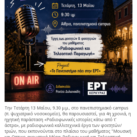
Την Τετάρτη 13 Μαΐου, 9.30 μ.μ., στο πανεπιστημιακό campus
(π. ψυχιατρικό νοσοκομείο), θα παρουσιαστεί, για 4η χρονιά, η
ηχητική παράσταση «Ραδιοφωνικές ιστορίες κάτω από τ’
άστρα», με ραδιοφωνικά καλλιτεχνικά έργα των φοιτητών/
τριών, που εκπονούνται στο πλαίσιο του μαθήματος "Μουσική
και Οπτικο-ακουστικά Μέσα: Ραδιοφωνική και Τηλεοπτική