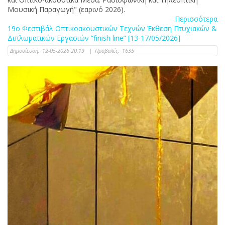
Μουσική Παραγωγή" (εαρινό 2026).
Περισσότερα
19ο Φεστιβάλ Οπτικοακουστικών Τεχνών Έκθεση Πτυχιακών &
Διπλωματικών Εργασιών “finish line” [13-17/05/2026]
Δημοσίευση:
12-05-2026 20:19
|
Προβολές:
1635