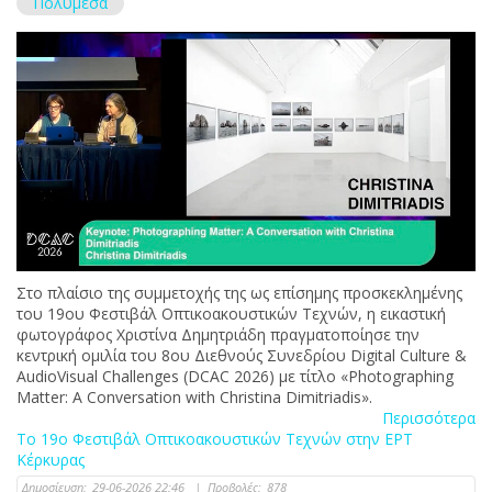
Πολυμέσα
Στο πλαίσιο της συμμετοχής της ως επίσημης προσκεκλημένης
του 19ου Φεστιβάλ Οπτικοακουστικών Τεχνών, η εικαστική
φωτογράφος Χριστίνα Δημητριάδη πραγματοποίησε την
κεντρική ομιλία του 8ου Διεθνούς Συνεδρίου Digital Culture &
AudioVisual Challenges (DCAC 2026) με τίτλο «Photographing
Matter: A Conversation with Christina Dimitriadis».
Περισσότερα
Το 19ο Φεστιβάλ Οπτικοακουστικών Τεχνών στην ΕΡΤ
Κέρκυρας
Δημοσίευση:
29-06-2026 22:46
|
Προβολές:
878