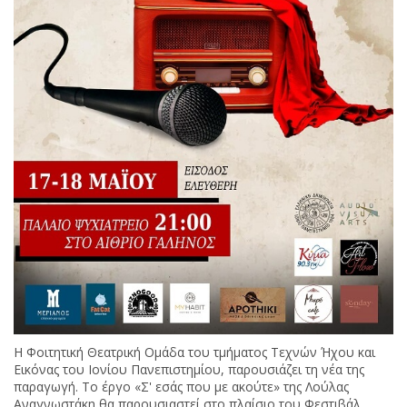
Η Φοιτητική Θεατρική Ομάδα του τμήματος Τεχνών Ήχου και
Εικόνας του Ιονίου Πανεπιστημίου, παρουσιάζει τη νέα της
παραγωγή. Το έργο «Σ' εσάς που με ακούτε» της Λούλας
Αναγνωστάκη θα παρουσιαστεί στο πλαίσιο του Φεστιβάλ