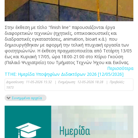
Στην έκθεση με τίτλο "finish line" παρουσιάζονται έργα
διαφορετικών τεχνικών (ηχητικές, οπτικοακουστικές και
διαδραστικές εγκαταστάσεις, animation, bioart κ.ά.) που
δημιουργήθηκαν με αφορμή την τελική πτυχιακή εργασία των
φοιτητριών/ών. Η έκθεση πραγματοποιείται από Τετάρτη 13/05
έως και Κυριακή 17/05, ώρα 18:00-21:00 στο Κτίριο Γκούση
(Παλαιό Ψυχιατρείο) του Τμήματος Τεχνών Ήχου και Εικόνας.
Περισσότερα
ΤΤΗΕ: Ημερίδα Υποψηφίων Διδακτόρων 2026 [12/05/2026]
Δημοσίευση:
11-05-2026 15:32
|
Ενημέρωση:
12-05-2026 18:28
|
Προβολές:
1973
Συνημμένα αρχεία