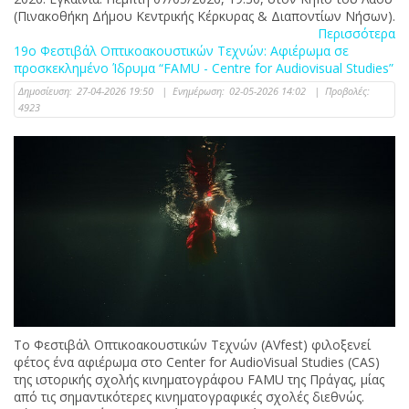
(Πινακοθήκη Δήμου Κεντρικής Κέρκυρας & Διαποντίων Νήσων).
Περισσότερα
19ο Φεστιβάλ Οπτικοακουστικών Τεχνών: Αφιέρωμα σε
προσκεκλημένο Ίδρυμα “FAMU - Centre for Audiovisual Studies”
Δημοσίευση:
27-04-2026 19:50
|
Ενημέρωση:
02-05-2026 14:02
|
Προβολές:
4923
Το Φεστιβάλ Οπτικοακουστικών Τεχνών (AVfest) φιλοξενεί
φέτος ένα αφιέρωμα στο Center for AudioVisual Studies (CAS)
της ιστορικής σχολής κινηματογράφου FAMU της Πράγας, μίας
από τις σημαντικότερες κινηματογραφικές σχολές διεθνώς.