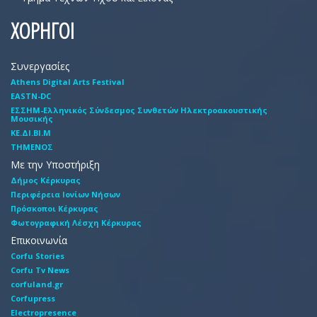
ΧΟΡΗΓΟΙ
Συνεργασίες
Athens Digital Arts Festival
EASTN-DC
EΣΣHM-Eλληνικός Σύνδεσμος Συνθετών Hλεκτροακουστικής
Mουσικής
ΚΕ.ΔΙ.ΒΙ.Μ
ΤΗΜΕΝΟΣ
Με την Υποστήριξη
Δήμος Κέρκυρας
Περιφέρεια Ιονίων Νήσων
Πρόσκοποι Κέρκυρας
Φωτογραφική Λέσχη Κέρκυρας
Επικοινωνία
Corfu Stories
Corfu Tv News
corfuland.gr
Corfupress
Electropresence