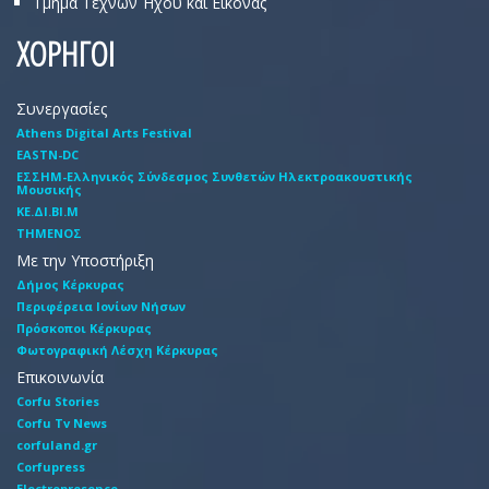
Τμήμα Τεχνών Ήχου και Εικόνας
ΧΟΡΗΓΟΙ
Συνεργασίες
Athens Digital Arts Festival
EASTN-DC
EΣΣHM-Eλληνικός Σύνδεσμος Συνθετών Hλεκτροακουστικής
Mουσικής
ΚΕ.ΔΙ.ΒΙ.Μ
ΤΗΜΕΝΟΣ
Με την Υποστήριξη
Δήμος Κέρκυρας
Περιφέρεια Ιονίων Νήσων
Πρόσκοποι Κέρκυρας
Φωτογραφική Λέσχη Κέρκυρας
Επικοινωνία
Corfu Stories
Corfu Tv News
corfuland.gr
Corfupress
Electropresence