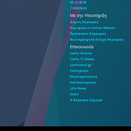
ΚΕ.ΔΙ.ΒΙ.Μ
ΤΗΜΕΝΟΣ
Με την Υποστήριξη
Δήμος Κέρκυρας
Περιφέρεια Ιονίων Νήσων
Πρόσκοποι Κέρκυρας
Φωτογραφική Λέσχη Κέρκυρας
Επικοινωνία
Corfu Stories
Corfu Tv News
corfuland.gr
Corfupress
Electropresence
Kefaloniapress
Life News
Start
Η Κέρκυρα Σήμερα