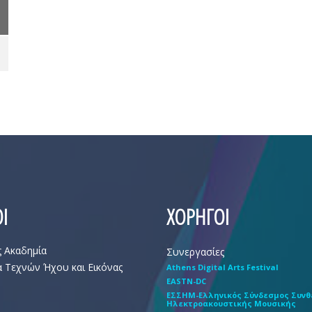
Ι
ΧΟΡΗΓΟΙ
ς Ακαδημία
Συνεργασίες
 Τεχνών Ήχου και Εικόνας
Athens Digital Arts Festival
EASTN-DC
EΣΣHM-Eλληνικός Σύνδεσμος Συν
Hλεκτροακουστικής Mουσικής