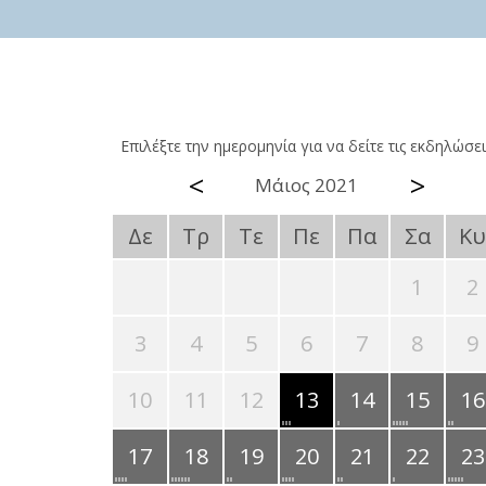
Επιλέξτε την ημερομηνία για να δείτε τις εκδηλώσει
<
>
Μάιος 2021
Δε
Τρ
Τε
Πε
Πα
Σα
Κυ
1
2
3
4
5
6
7
8
9
10
11
12
13
14
15
16
17
18
19
20
21
22
23