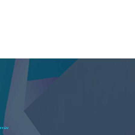
θετών