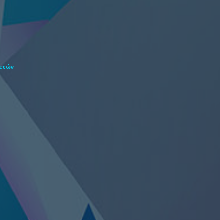
θετών