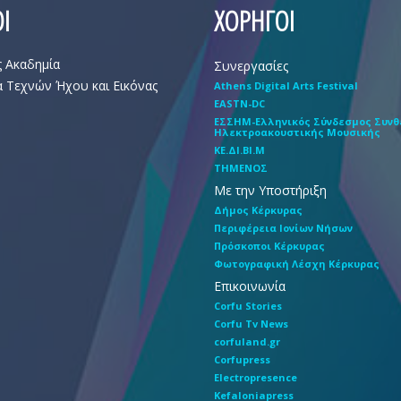
Ι
ΧΟΡΗΓΟΙ
ς Ακαδημία
Συνεργασίες
 Τεχνών Ήχου και Εικόνας
Athens Digital Arts Festival
EASTN-DC
EΣΣHM-Eλληνικός Σύνδεσμος Συν
Hλεκτροακουστικής Mουσικής
ΚΕ.ΔΙ.ΒΙ.Μ
ΤΗΜΕΝΟΣ
Με την Υποστήριξη
Δήμος Κέρκυρας
Περιφέρεια Ιονίων Νήσων
Πρόσκοποι Κέρκυρας
Φωτογραφική Λέσχη Κέρκυρας
Επικοινωνία
Corfu Stories
Corfu Tv News
corfuland.gr
Corfupress
Electropresence
Kefaloniapress