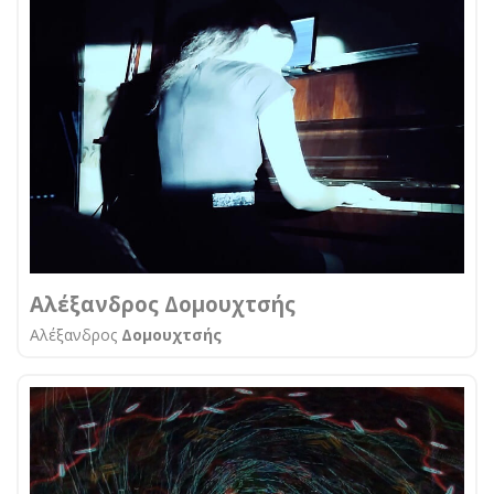
Αλέξανδρος Δομουχτσής
Αλέξανδρος
Δομουχτσής