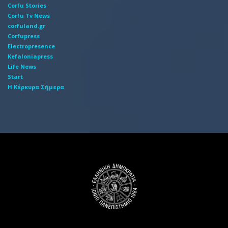
Corfu Stories
Corfu Tv News
corfuland.gr
Corfupress
Electropresence
Kefaloniapress
Life News
Start
Η Κέρκυρα Σήμερα