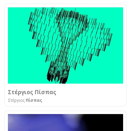
Στέργιος Πίσπας
Στέργιος
Πίσπας