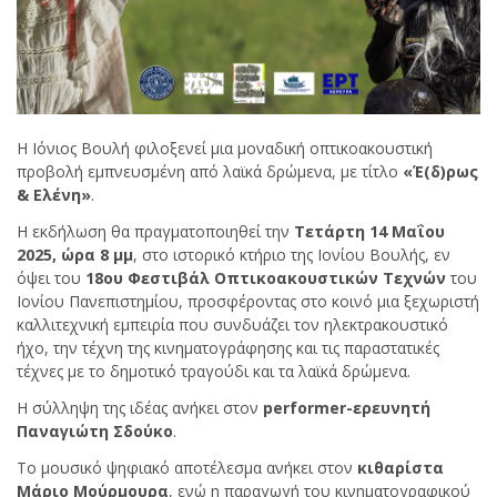
Η Ιόνιος Βουλή φιλοξενεί μια μοναδική οπτικοακουστική
προβολή εμπνευσμένη από λαϊκά δρώμενα, με τίτλο
«Έ(δ)ρως
& Ελένη»
.
Η εκδήλωση θα πραγματοποιηθεί την
Τετάρτη 14 Μαΐου
2025, ώρα 8 μμ
, στο ιστορικό κτήριο της Ιονίου Βουλής, εν
όψει του
18ου Φεστιβάλ Οπτικοακουστικών Τεχνών
του
Ιονίου Πανεπιστημίου, προσφέροντας στο κοινό μια ξεχωριστή
καλλιτεχνική εμπειρία που συνδυάζει τον ηλεκτρακουστικό
ήχο, την τέχνη της κινηματογράφησης και τις παραστατικές
τέχνες με το δημοτικό τραγούδι και τα λαϊκά δρώμενα.
Η σύλληψη της ιδέας ανήκει στον
performer-ερευνητή
Παναγιώτη Σδούκο
.
Το μουσικό ψηφιακό αποτέλεσμα ανήκει στον
κιθαρίστα
Μάριο Μούρμουρα
, ενώ η παραγωγή του κινηματογραφικού