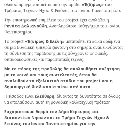
υλικού πραγματοποιείται από την ομάδα
«Έ(δ)ρως»
του
Τμήματος Τεχνών Ήχου & Εικόνας του Ιονίου Πανεπιστημίου.
Την επιστημονική επιμέλεια του project έχει αναλάβει η
Ρενάτα Δαλιανούδη
, Αναπληρώτρια Καθηγήτρια του Ιονίου
Πανεπιστημίου.
Το project
«Έ(δ)ρως & Ελένη»
μετατρέπει τα λαϊκά δρώμενα
σε μια δυναμική εμπειρία ζωντανή στο σήμερα, αναδεικνύοντας
τη σύνδεση της παράδοσης με τις σύγχρονες ψηφιακές,
οπτικοακουστικές και παραστατικές τέχνες.
Με το πέρας της προβολής θα ακολουθήσει συζήτηση
με το κοινό και τους συντελεστές, όπου θα
αναλυθούν
τα εξελικτικά στάδια του project και η
δημιουργική διαδικασία πίσω από αυτό.
Η είσοδος είναι
ελεύθερη
, δίνοντας τη δυνατότητα σε όλους
να απολαύσουν αυτή τη μοναδική καλλιτεχνική πρόταση.
Ευχαριστούμε θερμά τον Δήμο Κέρκυρας
και
διαποντίων Νήσων
κ
αι
το Τμήμα Τεχνών Ήχου &
Εικόνας του Ιονίου Πανεπιστημίου για την