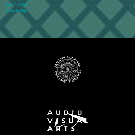
Κύμα Fm 90.3
Λευκάδα ζην