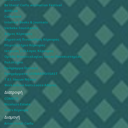
Be there! Corfu animation Festival
BiHELab
Corfuland
Intellect Books & Journals
Verbeke Foundation
Δήμος Κέρκυρας
Δημοτική Πινακοθήκη Κέρκυρας
Επιμελητήριο Κέρκυρας
Ιατρικός Σύλλογος Κέρκυρας
Ομάδα Μουσειολογίας Ιονίου Πανεπιστημίου
Πολύτεχνο
Πρόγραμμα Djerassi
Προγράμματα LEONARDO/ISAST
Τ.Ε.Ι. Ιόνιων Νήσων
Φινλανδικό Ινστιτούτο Αθήνας
Διατροφή
COMECO
Nicoluzo Estate
Sim's Κέρκυρα
Διαμονή
Arion Hotel Corfu