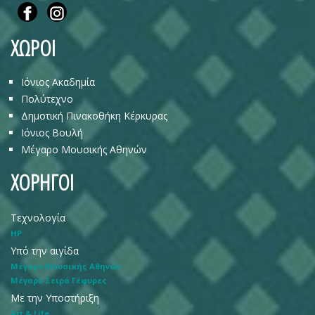
ΧΩΡΟΙ
Ιόνιος Ακαδημία
Πολύτεχνο
Δημοτική Πινακοθήκη Κέρκυρας
Ιόνιος Βουλή
Μέγαρο Μουσικής Αθηνών
ΧΟΡΗΓΟΙ
Τεχνολογία
HP
Υπό την αιγίδα
Μέγαρο Μουσικής Αθηνών
Μέγαρο Σειρά Γέφυρες
Με την Υποστήριξη
Art & Life