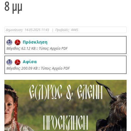
8 μμ
Δημοσίευση:
14-05-2025 11:43
|
Προβολές:
4445
Πρόσκληση
Mέγεθος: 62.12 KB :: Τύπος: Αρχείο PDF
Αφίσα
Mέγεθος: 200.09 KB :: Τύπος: Αρχείο PDF