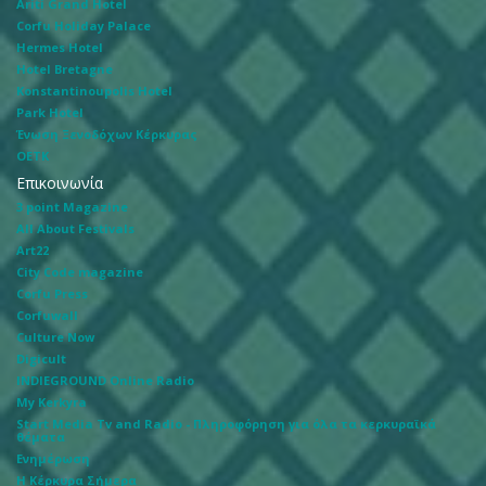
Ariti Grand Hotel
Corfu Holiday Palace
Hermes Hotel
Hotel Bretagne
Konstantinoupolis Hotel
Park Hotel
Ένωση Ξενοδόχων Κέρκυρας
ΟΕΤΚ
Επικοινωνία
3 point Magazine
All About Festivals
Art22
City Code magazine
Corfu Press
Corfuwall
Culture Now
Digicult
INDIEGROUND Online Radio
My Kerkyra
Start Media Tv and Radio - Πληροφόρηση για όλα τα κερκυραϊκά
θέματα
Ενημέρωση
Η Κέρκυρα Σήμερα