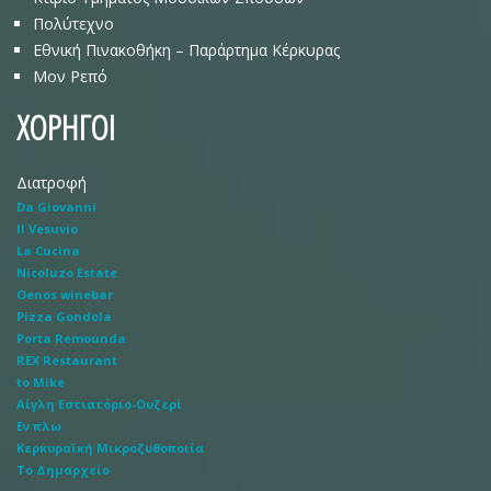
Πολύτεχνο
Εθνική Πινακοθήκη – Παράρτημα Κέρκυρας
Μον Ρεπό
ΧΟΡΗΓΟΙ
Διατροφή
Da Giovanni
Il Vesuvio
La Cucina
Nicoluzo Estate
Oenos winebar
Pizza Gondola
Porta Remounda
REX Restaurant
to Mike
Αίγλη Εστιατόριο-Ουζερί
Εν πλω
Κερκυραϊκή Μικροζυθοποιία
Το Δημαρχείο