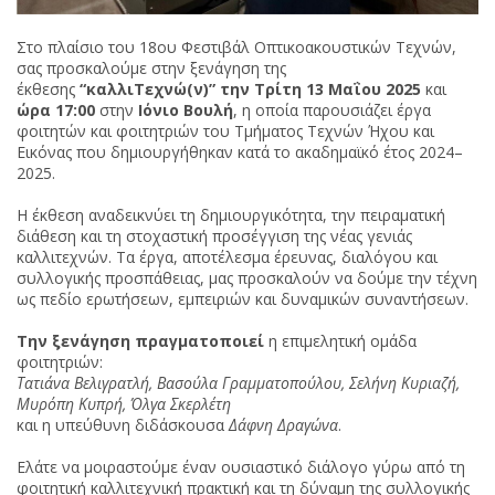
Στο πλαίσιο του 18ου Φεστιβάλ Οπτικοακουστικών Τεχνών,
σας προσκαλούμε στην ξενάγηση της
έκθεσης
“καλλιΤεχνώ(ν)” την Τρίτη 13 Μαΐου 2025
και
ώρα 17:00
στην
Ιόνιο Βουλή
, η οποία παρουσιάζει έργα
φοιτητών και φοιτητριών του Τμήματος Τεχνών Ήχου και
Εικόνας που δημιουργήθηκαν κατά το ακαδημαϊκό έτος 2024–
2025.
Η έκθεση αναδεικνύει τη δημιουργικότητα, την πειραματική
διάθεση και τη στοχαστική προσέγγιση της νέας γενιάς
καλλιτεχνών. Τα έργα, αποτέλεσμα έρευνας, διαλόγου και
συλλογικής προσπάθειας, μας προσκαλούν να δούμε την τέχνη
ως πεδίο ερωτήσεων, εμπειριών και δυναμικών συναντήσεων.
Την ξενάγηση πραγματοποιεί
η επιμελητική ομάδα
φοιτητριών:
Τατιάνα Βελιγρατλή, Βασούλα Γραμματοπούλου, Σελήνη Κυριαζή,
Μυρόπη Κυπρή, Όλγα Σκερλέτη
και η υπεύθυνη διδάσκουσα
Δάφνη Δραγώνα
.
Ελάτε να μοιραστούμε έναν ουσιαστικό διάλογο γύρω από τη
φοιτητική καλλιτεχνική πρακτική και τη δύναμη της συλλογικής