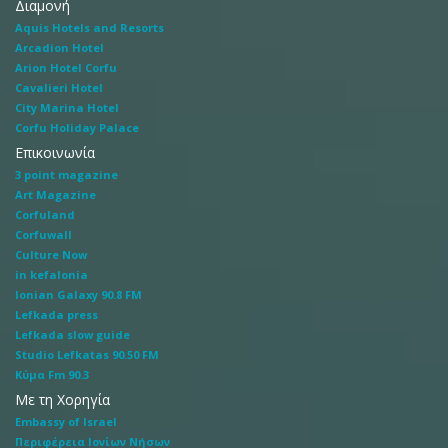
Διαμονή
Aquis Hotels and Resorts
Arcadion Hotel
Arion Hotel Corfu
Cavalieri Hotel
City Marina Hotel
Corfu Holiday Palace
Επικοινωνία
3 point magazine
Art Magazine
Corfuland
Corfuwall
Culture Now
in kefalonia
Ionian Galaxy 90.8 FM
Lefkada press
Lefkada slow guide
Studio Lefkatas 90.50 FM
Κύμα Fm 90.3
Με τη Χορηγία
Embassy of Israel
Περιφέρεια Ιονίων Νήσων