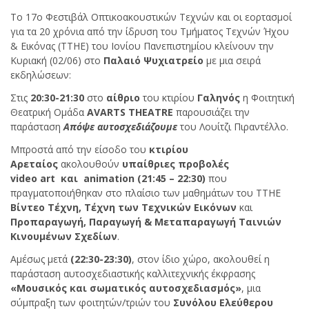
Το 17ο Φεστιβάλ Οπτικοακουστικών Τεχνών και οι εορτασμοί
για τα 20 χρόνια από την ίδρυση του Τμήματος Τεχνών Ήχου
& Εικόνας (ΤΤΗΕ) του Ιονίου Πανεπιστημίου κλείνουν την
Κυριακή (02/06) στο
Παλαιό Ψυχιατρείο
με μια σειρά
εκδηλώσεων:
Στις
20:30-21:30
στο
αίθριο
του κτιρίου
Γαληνός
η Φοιτητική
Θεατρική Ομάδα
AVARTS
THEATRE
παρουσιάζει την
παράσταση
Απόψε αυτοσχεδιάζουμε
του Λουίτζι Πιραντέλλο.
Μπροστά από την είσοδο του
κτιρίου
Αρεταίος
ακολουθούν
υπαίθριες προβολές
video
art
και
animation (21:45 – 22:30)
που
πραγματοποιήθηκαν στο πλαίσιο των μαθημάτων του ΤΤΗΕ
Βίντεο Τέχνη, Τέχνη των Τεχνικών Εικόνων
και
Προπαραγωγή, Παραγωγή & Μεταπαραγωγή Ταινιών
Κινουμένων Σχεδίων
.
Αμέσως μετά
(22:30-23:30)
, στον ίδιο χώρο, ακολουθεί η
παράσταση αυτοσχεδιαστικής καλλιτεχνικής έκφρασης
«Μουσικός και σωματικός αυτοσχεδιασμός»
, μια
σύμπραξη των φοιτητών/τριών του
Συνόλου Ελεύθερου