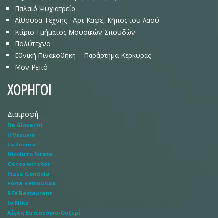
Παλαιό Ψυχιατρείο
Αίθουσα Τέχνης - Αρτ Καφέ, Κήπος του Λαού
Κτίριο Τμήματος Μουσικών Σπουδών
Πολύτεχνο
Εθνική Πινακοθήκη – Παράρτημα Κέρκυρας
Μον Ρεπό
ΧΟΡΗΓΟΙ
Διατροφή
Da Giovanni
Il Vesuvio
La Cucina
Nicoluzo Estate
Oenos winebar
Pizza Gondola
Porta Remounda
REX Restaurant
to Mike
Αίγλη Εστιατόριο-Ουζερί