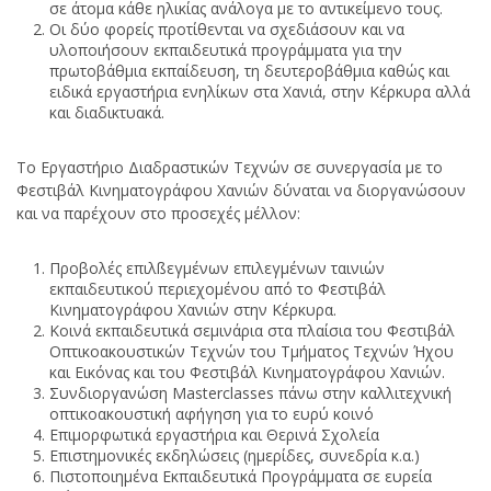
σε άτομα κάθε ηλικίας ανάλογα με το αντικείμενο τους.
Οι δύο φορείς προτίθενται να σχεδιάσουν και να
υλοποιήσουν εκπαιδευτικά προγράμματα για την
πρωτοβάθμια εκπαίδευση, τη δευτεροβάθμια καθώς και
ειδικά εργαστήρια ενηλίκων στα Χανιά, στην Κέρκυρα αλλά
και διαδικτυακά.
Tο Εργαστήριο Διαδραστικών Τεχνών σε συνεργασία με το
Φεστιβάλ Κινηματογράφου Χανιών δύναται να διοργανώσουν
και να παρέχουν στο προσεχές μέλλον:
Προβολές επιλßεγμένων επιλεγμένων ταινιών
εκπαιδευτικού περιεχομένου από το Φεστιβάλ
Κινηματογράφου Χανιών στην Κέρκυρα.
Κοινά εκπαιδευτικά σεμινάρια στα πλαίσια του Φεστιβάλ
Οπτικοακουστικών Τεχνών του Τμήματος Τεχνών Ήχου
και Εικόνας και του Φεστιβάλ Κινηματογράφου Χανιών.
Συνδιοργανώση Masterclasses πάνω στην καλλιτεχνική
οπτικοακουστική αφήγηση για το ευρύ κοινό
Επιμορφωτικά εργαστήρια και Θερινά Σχολεία
Επιστημονικές εκδηλώσεις (ημερίδες, συνεδρία κ.α.)
Πιστοποιημένα Εκπαιδευτικά Προγράμματα σε ευρεία