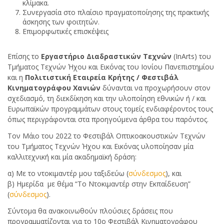
κλίμακα.
Συνεργασία στο πλαίσιο πραγματοποίησης της πρακτικής
άσκησης των φοιτητών.
Επιμορφωτικές επισκέψεις
Επίσης το
Εργαστήριο Διαδραστικών Τεχνών
(InArts) του
Τμήματος Τεχνών Ήχου και Εικόνας του Ιονίου Πανεπιστημίου
και η
Πολιτιστική Εταιρεία Κρήτης / Φεστιβάλ
Κινηματογράφου Χανιών
δύνανται να προχωρήσουν στον
σχεδιασμό, τη διεκδίκηση και την υλοποίηση εθνικών ή / και
Ευρωπαϊκών προγραμμάτων στους τομείς ενδιαφέροντος τους
όπως περιγράφονται στα προηγούμενα άρθρα του παρόντος.
Toν Μάιο του 2022 το Φεστιβάλ Οπτικοακουστικών Τεχνών
του Τμήματος Τεχνών Ήχου και Εικόνας υλοποίησαν μία
καλλιτεχνική και μία ακαδημαϊκή δράση:
α) Με το ντοκιμαντέρ μου ταξιδεύω (
σύνδεσμος
), και
β) Ημερίδα με θέμα “Το Ντοκιμαντέρ στην Εκπαίδευση”
(
σύνδεσμος
).
Σύντομα θα ανακοινωθούν πλούσιες δράσεις που
προγραμματίζονται για το 10ο Φεστιβάλ Κινηματογράφου