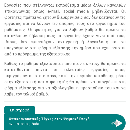
Εργασίες που στέλνονται εκπρόθεσμα μέσω άλλων καναλιών
επικοινωνίας όπως e-mail, social media μηδενίζονται. Οι
φοιτητές πρέπει να ζητούν διευκρινίσεις εαν δεν κατανοούν τις
εργασίες και να λύνουν τις απορίες τους στο εργαστήριο του
μαθήματος. Οι φοιτητές για να λάβουν βαθμό θα πρέπει να
καταθέσουν δήλωση πως οι εργασίες έχουν γίνει από τους
ίδιους, δεν εμπεριέχουν αντιγραφή ή λογοκλοπή και να
υπογράψουν στη φόρμα εξέτασης την ημέρα που έχει οριστεί
από το πρόγραμμα της εξεταστικής.
Καθώς το μάθημα εξελίσσεται από έτος σε έτος, θα πρέπει να
κατατίθονται πάντα οι τελευταίες εργασίες όπως
περιγράφονται στο e-class, κατά την περίοδο κατάθεσης μέσα
στην εξεταστική και ο φοιτητής θα πρέπει να υπογράψει στη
φόρμα εξέτασης για να αξιολογηθεί η προσπάθεια του και να
λάβει τον τελικό βαθμό.
Επιστροφή
Οπτικοακουστικές Τέχνες στην Ψηφιακή Εποχή
avarts.ionio.gr/ada