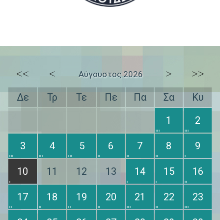
<<
<
>
>>
Αύγουστος 2026
Δε
Τρ
Τε
Πε
Πα
Σα
Κυ
1
2
3
4
5
6
7
8
9
10
11
12
13
14
15
16
17
18
19
20
21
22
23