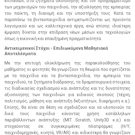
επιπέδων, στα ζητήματα υλοποίησης και τον προγραμματισμό
των μηχανισμών του παιχνιδιού, την αξιολόγηση της εμπειρίας
του παίκτη, τη διανομή και την υποστήριξη τους. Κατά τα
παραπάνω τα βιντεοπαιχνίδια αντιμετωπίζονται ως προϊόντα
λογισμικού και ως καλλιτεχνικά έργα, ενώ επίσης ιδιαίτερη
έμφαση δίνεται στην επίδραση νέων μέσων και τεχνολογιών
όπως η εικονική και επαυξημένη πραγματικότητα.
Αντικειμενικοί Στόχοι - Επιδιωκόμενα Μαθησιακά
Αποτελέσματα
:
Με την επιτυχή ολοκλήρωση της παρακολούθησης του
μαθήματος οι φοιτητές θα γνωρίζουν τη θεωρία που σχετίζεται
με τα παιχνίδια και τα βιντεοπαιχνίδια, την εμπειρία του
παιχνιδιού, τα ζητήματα διάδρασης, τα δραματουργικά στοιχεία,
τις διαδικασίες σχεδιασμού και ανάπτυξης και τις δυνατότητες
αξιοποίησης των παιχνιδιών για ειδικούς σκοπούς (τέχνη,
πολιτισμός, μάθηση και ανάπτυξη δεξιοτήτων, διαφήμιση κ.α.).
Επίσης, θα είναι σε θέση να σχεδιάζουν και να υλοποιούν τα
δικά τους παιχνίδια κάνοντας χρήση κατάλληλων
περιβάλλοντων ανάπτυξης (MIT Scratch, Unity3D κ.α.) και
στοχεύοντας σε συγκεκριμένες πλατφόρμες (Η/Υ,
παιχνιδομηχανές, κινητά, VR/AR) και ειδικότερα θα γνωρίζουν