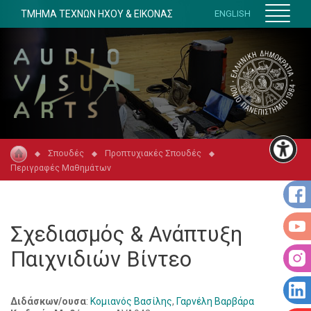
ΤΜΗΜΑ ΤΕΧΝΩΝ ΗΧΟΥ & ΕΙΚΟΝΑΣ
ENGLISH
Σπουδές
Προπτυχιακές Σπουδές
Περιγραφές Μαθημάτων
Σχεδιασμός & Ανάπτυξη
Παιχνιδιών Βίντεο
Διδάσκων/ουσα
:
Κομιανός Βασίλης
,
Γαρνέλη Βαρβάρα