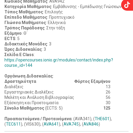
Κωδικός Μαθήματος
: AVA942
Κατηγορία Μαθήματος
: Εμβάθυνσης - Εμπέδωσης Γνώσεων
Τύπος Μαθήματος
: Επιλογής
Επίπεδο Μαθήματος
: Προπτυχιακό
Γλώσσα Μαθήματος
: Ελληνικά
Τρόπος Παράδοσης
: Στην τάξη
Εξάμηνο
: Θ΄
ECTS
: 5
Διδακτικές Μονάδες
: 3
Ώρες Διδασκαλίας
: 3
Σελίδα E Class
:
https://opencourses.ionio.gr/modules/contact/index.php?
course_id=144
Οργάνωση Διδασκαλίας
:
Δραστηριότητα
Φόρτος Εξαμήνου
Διαλέξεις
13
Εργαστηριακές Διαλέξεις
26
Μελέτη και Ανάλυση Βιβλιογραφίας
56
Εξάσκηση και Προετοιμασία
30
Σύνολο Μαθήματος
(ECTS: 5)
125
Προαπαιτούμενα / Προτεινόμενα
: (AVA341), (
THE601
),
(
TEC611
), (VIS630), (
AVA641
), (
AVA745
), (
AVA846
)