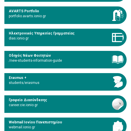
AVARTS Portfolio
portfolio.avarts.ionio.gr
Ηλεκτρονικές Υπηρεσίες Γραμματείας
dias.ionio.gr
Οδηγός Νέων Φοιτητών
/new-students-information-guide
Erasmus +
students/erasmus
Γραφείο Διασύνδεσης
career.cie.ionio.gr
Webmail Ιονίου Πανεπιστημίου
webmail.ionio.gr