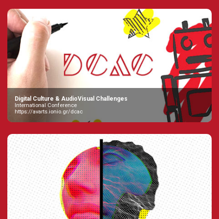
Digital Culture & AudioVisual Challenges
International Conference
https://avarts.ionio.gr/dcac