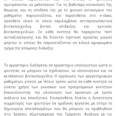
προτρέπονται να μελετήσουν. Για τη βαθύτερη κατανόηση της
θεωρίας και τη σύνδεση της με το φυσικό αντικείμενο του
μαθήματος παρουσιάζεται, και παρατίθεται στο e-class,
πρόσθετο υλικό το οποίο περιλαμβάνει αντιπροσωπευτικά
βιντεοπαιχνίδια, βίντεο επίδειξης και κριτικές
βιντεοπαιχνιδιών. Σε κάθε ενότητα θα παρέχονται τεστ
αυτοαξιολόγησης και θα δίνονται σχετικές εργασίες μικρού
φόρτου οι οποίες θα παρουσιάζονται σε ειδικά αφιερωμένο
τμήμα της επόμενης διάλεξης.
Το εργαστήριο διεξάγεται σε εργαστήριο υπολογιστών ώστε οι
φοιτητές να μπορούν να σχεδιάσουν, να υλοποιήσουν και να
εκτελέσουν βιντεοπαιχνίδια. Η οργάνωση των εργαστηριακών
μαθημάτων γίνεται με τέτοιο τρόπο ώστε σε κάθε ενότητα να
γίνεται χρήση των γνώσεων των προηγούμενων ενοτήτων
διευκολύνοντας την υλοποίηση των εργασιών με τρόπο
ευέλικτο και επαυξητικό. Επιπρόσθετα, δίνεται η δυνατότητα
συμμετοχής των φοιτητών σε ομαδικές εργασίες με στόχο τη
δημιουργία αποτελεσμάτων που θα μπορούν να προβληθούν
στις δράσεις εξωστρέφειας του Τμήματος. Ανάλογα με τις