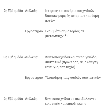
7η Εβδομάδα -
Διάλεξη:
Ιστορίες και σενάρια παιχνιδιών.
Βασικές μορφές ιστοριών και δομή
αυτών.
Εργαστήριο:
Ενσωμάτωση ιστορίας σε
βιντεοπαιχνίδι.
8η Εβδομάδα -
Διάλεξη:
Βιντεοπαιχνίδια και τα παιγνιώδη
συστατικά (πρόκληση, αξιολόγηση,
επιτυχία/αποτυχία).
Εργαστήριο:
Υλοποίηση παιγνιωδών συστατικών.
9η Εβδομάδα -
Διάλεξη:
Βιντεοπαιχνίδια σε περιβάλλοντα
εικονικής και επαυξημένης