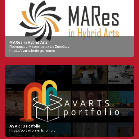
MARes in Hybrid Arts
Πρόγραμμα Μεταπτυχιακών Σπουδών
https://avarts.ionio.gr/mares
AVARTS Porfolio
https://portfolio.avarts.ionio.gr