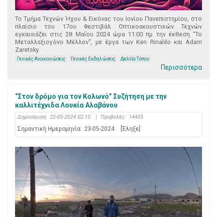
Το Τμήμα Τεχνών Ήχου & Εικόνας του Ιονίου Πανεπιστημίου, στο
πλαίσιο του 17ου Φεστιβάλ Οπτικοακουστικών Τεχνών
εγκαινιάζει στις 28 Μαΐου 2024 ώρα 11:00 πμ την έκθεση “Το
Μεταλλαξιογόνο Μέλλον”, με έργα των Ken Rinaldo και Adam
Zaretsky.
Γενικές Ανακοινώσεις
Γενικές Εκδηλώσεις
Δελτία Τύπου
Περισσότερα
“Στον δρόμο για τον Κολωνό” Συζήτηση με την
καλλιτέχνιδα Λουκία Αλαβάνου
Δημοσίευση:
22-05-2024 02:15
|
Προβολές:
14455
Σημαντική Ημερομηνία:
23-05-2024
[Έληξε]