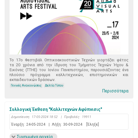
Το 17ο Φεστιβάλ Οπτικοακουστικών Τεχνών γιορτάζει φέτος
τα 20 χρόνια από την ίδρυση του Τμήματος Τεχνών Ήχου &
Εικόνας (ΤΤΗΕ) του Ιονίου Πανεπιστημίου, παρουσιάζοντας ένα
πλούσιο πρόγραμμα καλλιτεχνικών, επιστημονικών και
εκπαιδευτικών δράσεων.
Γενικές Ανακοινώσεις
Δελτία Τύπου
Περισσότερα
Συλλογική Έκθεση "Καλλιτεχνών Αφύπνισις"
Δημοσίευση:
17-05-2024 18:52
|
Προβολές:
19911
Έναρξη:
24-05-2024
|
Λήξη:
30-09-2024
[Έληξε]
Συνημμένα αρχεία