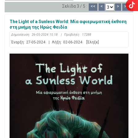
Σελίδα 3 / 5 :
<<
<
>
>>
The Light of a Sunless World: Μία αφιερωματική έκθεση
στη μνήμη της Ηρώς Φειδία
Δημοσίευση:
26-05-2024 15:18
|
Προβολές:
17288
Έναρξη:
27-05-2024
|
Λήξη:
02-06-2024
[Έληξε]