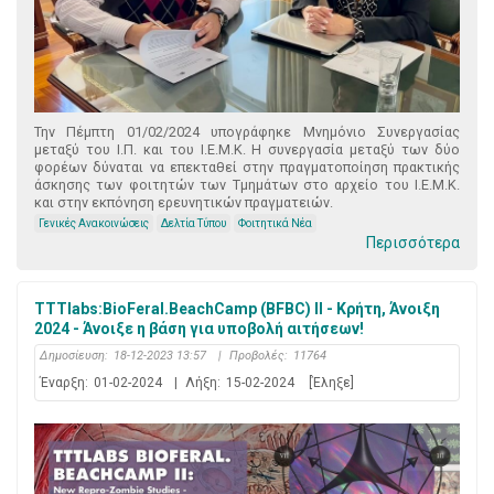
Την Πέμπτη 01/02/2024 υπογράφηκε Μνημόνιο Συνεργασίας
μεταξύ του Ι.Π. και του Ι.Ε.Μ.Κ. Η συνεργασία μεταξύ των δύο
φορέων δύναται να επεκταθεί στην πραγματοποίηση πρακτικής
άσκησης των φοιτητών των Τμημάτων στο αρχείο του Ι.Ε.Μ.Κ.
και στην εκπόνηση ερευνητικών πραγματειών.
Γενικές Ανακοινώσεις
Δελτία Τύπου
Φοιτητικά Νέα
Περισσότερα
TTTlabs:BioFeral.BeachCamp (BFBC) II - Κρήτη, Άνοιξη
2024 - Άνοιξε η βάση για υποβολή αιτήσεων!
Δημοσίευση:
18-12-2023 13:57
|
Προβολές:
11764
Έναρξη:
01-02-2024
|
Λήξη:
15-02-2024
[Έληξε]