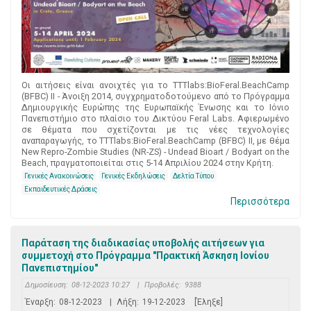
Οι αιτήσεις είναι ανοιχτές για το TTTlabs:BioFeral.BeachCamp
(BFBC) II - Άνοιξη 2014, συγχρηματοδοτούμενο από το Πρόγραμμα
Δημιουργικής Ευρώπης της Ευρωπαϊκής Ένωσης και το Ιόνιο
Πανεπιστήμιο στο πλαίσιο του Δικτύου Feral Labs. Αφιερωμένο
σε θέματα που σχετίζονται με τις νέες τεχνολογίες
αναπαραγωγής, το TTTlabs:BioFeral.BeachCamp (BFBC) II, με θέμα
New Repro-Zombie Studies (NR-ZS) - Undead Bioart / Bodyart on the
Beach, πραγματοποιείται στις 5-14 Απριλίου 2024 στην Κρήτη.
Γενικές Ανακοινώσεις
Γενικές Εκδηλώσεις
Δελτία Τύπου
Εκπαιδευτικές Δράσεις
Περισσότερα
Παράταση της διαδικασίας υποβολής αιτήσεων για
συμμετοχή στο Πρόγραμμα "Πρακτική Άσκηση Ιονίου
Πανεπιστημίου"
Δημοσίευση:
08-12-2023 10:27
|
Προβολές:
9388
Έναρξη:
08-12-2023
|
Λήξη:
19-12-2023
[Έληξε]