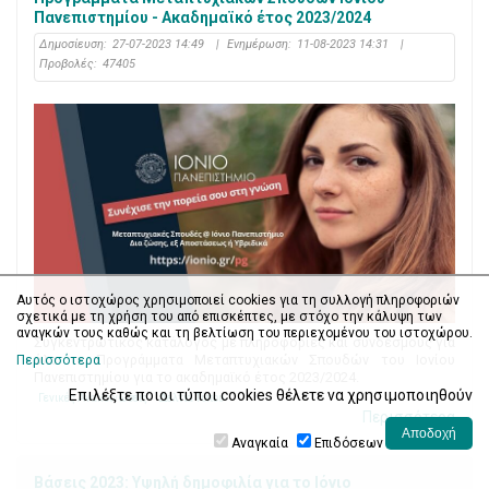
Πανεπιστημίου - Ακαδημαϊκό έτος 2023/2024
Δημοσίευση:
27-07-2023 14:49
|
Ενημέρωση:
11-08-2023 14:31
|
Προβολές:
47405
Αυτός ο ιστοχώρος χρησιμοποιεί cookies για τη συλλογή πληροφοριών
σχετικά με τη χρήση του από επισκέπτες, με στόχο την κάλυψη των
αναγκών τους καθώς και τη βελτίωση του περιεχομένου του ιστοχώρου.
Συγκεντρωτικός κατάλογος με πληροφορίες και συνδέσμους για
όλα τα Προγράμματα Μεταπτυχιακών Σπουδών του Ιονίου
Περισσότερα
Πανεπιστημίου για το ακαδημαϊκό έτος 2023/2024.
Επιλέξτε ποιοι τύποι cookies θέλετε να χρησιμοποιηθούν
Γενικές Ανακοινώσεις
Δελτία Τύπου
Περισσότερα
Αναγκαία
Επιδόσεων
Βάσεις 2023: Υψηλή δημοφιλία για το Ιόνιο