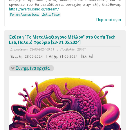
εργασίες του θα μεταδίδονται συνεχώς στην εξής διεύθυνση:
https://avarts.ionio.gr/stream/
Γενικές Ανακοινώσεις
Δελτία Τύπου
Περισσότερα
Έκθεση “Το Μεταλλαξιογόνο Μέλλον” στο Corfu Tech
Lab, Παλαιό Φρούριο [23-31.05.2024]
Δημοσίευση:
22-05-2024 09:11
|
Προβολές:
20461
Έναρξη:
23-05-2024
|
Λήξη:
31-05-2024
[Έληξε]
Συνημμένα αρχεία