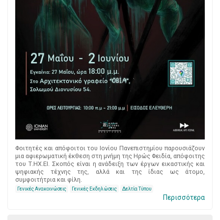
Φοιτητές και απόφοιτοι του Ιονίου Πανεπιστημίου παρουσιάζουν
μια αφιερωματική έκθεση στη μνήμη της Ηρώς Φειδία, απόφοιτης
του Τ.ΗΧ.ΕΙ. Σκοπός είναι η ανάδειξη των έργων εικαστικής και
ψηφιακής τέχνης της, αλλά και της ίδιας ως άτομο,
συμφοιτήτρια και φίλη.
Γενικές Ανακοινώσεις
Γενικές Εκδηλώσεις
Δελτία Τύπου
Περισσότερα