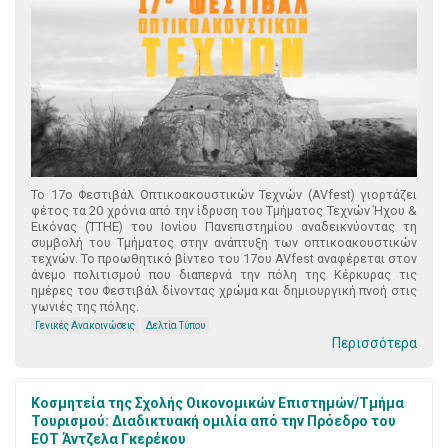
Το 17ο Φεστιβάλ Οπτικοακουστικών Τεχνών (AVfest) γιορτάζει
φέτος τα 20 χρόνια από την ίδρυση του Τμήματος Τεχνών Ήχου &
Εικόνας (ΤΤΗΕ) του Ιονίου Πανεπιστημίου αναδεικνύοντας τη
συμβολή του Τμήματος στην ανάπτυξη των οπτικοακουστικών
τεχνών. Το προωθητικό βίντεο του 17ου AVfest αναφέρεται στον
άνεμο πολιτισμού που διαπερνά την πόλη της Κέρκυρας τις
ημέρες του Φεστιβάλ δίνοντας χρώμα και δημιουργική πνοή στις
γωνιές της πόλης.
Γενικές Ανακοινώσεις
Δελτία Τύπου
Περισσότερα
Κοσμητεία της Σχολής Οικονομικών Επιστημών/Τμήμα
Τουρισμού: Διαδικτυακή ομιλία από την Πρόεδρο του
ΕΟΤ Άντζελα Γκερέκου