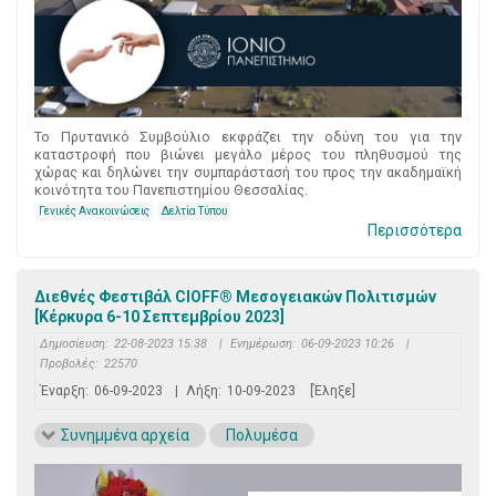
Το Πρυτανικό Συμβούλιο εκφράζει την οδύνη του για την
καταστροφή που βιώνει μεγάλο μέρος του πληθυσμού της
χώρας και δηλώνει την συμπαράστασή του προς την ακαδημαϊκή
κοινότητα του Πανεπιστημίου Θεσσαλίας.
Γενικές Ανακοινώσεις
Δελτία Τύπου
Περισσότερα
Διεθνές Φεστιβάλ CIOFF® Μεσογειακών Πολιτισμών
[Κέρκυρα 6-10 Σεπτεμβρίου 2023]
Δημοσίευση:
22-08-2023 15:38
|
Ενημέρωση:
06-09-2023 10:26
|
Προβολές:
22570
Έναρξη:
06-09-2023
|
Λήξη:
10-09-2023
[Έληξε]
Συνημμένα αρχεία
Πολυμέσα