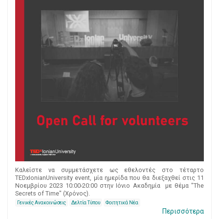
Καλείστε να συμμετάσχετε ως εθελοντές στο τέταρτο
TEDxIonianUniversity event, μία ημερίδα που θα διεξαχθεί στις 11
Νοεμβρίου 2023 10:00-20:00 στην Ιόνιο Ακαδημία με θέμα "The
Secrets of Time" (Χρόνος).
Γενικές Ανακοινώσεις
Δελτία Τύπου
Φοιτητικά Νέα
Περισσότερα