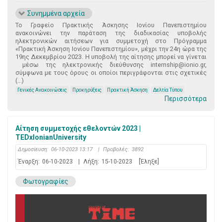
Συνημμένα αρχεία
Το Γραφείο Πρακτικής Άσκησης Ιονίου Πανεπιστημίου
ανακοινώνει την παράταση της διαδικασίας υποβολής
ηλεκτρονικών αιτήσεων για συμμετοχή στο Πρόγραμμα
«Πρακτική Άσκηση Ιονίου Πανεπιστημίου», μέχρι την 24η ώρα της
19ης Δεκεμβρίου 2023. Η υποβολή της αίτησης μπορεί να γίνεται
μέσω της ηλεκτρονικής διεύθυνσης internship@ionio.gr,
σύμφωνα με τους όρους οι οποίοι περιγράφονται στις σχετικές
(...)
Γενικές Ανακοινώσεις
Προκηρύξεις
Πρακτική Άσκηση
Δελτία Τύπου
Περισσότερα
Αίτηση συμμετοχής εθελοντών 2023 |
TEDxIonianUniversity
Δημοσίευση:
06-10-2023 13:17
|
Προβολές:
3892
Έναρξη:
06-10-2023
|
Λήξη:
15-10-2023
[Έληξε]
Φωτογραφίες