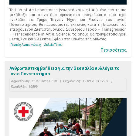
Το Hub of Art Laboratories (γνωστό και ως HAL), ένα από τα πιο
φιλόδοξα και καινοτόμα ερευνητικά προγράμματα που έχει
αναλάβει το Τμήμα Τεχνών Ήχου και Εικόνας του Ιονίου
Πανεπιστημίου, θα παρουσιαστεί εκτενώς κατά τη διάρκεια του
επερχόμενου Διεπιστημονικού Συνεδρίου Taboo – Transgression
– Transcendence in Art & Science, το οποίο θα πραγματοποιηθεί
μεταξύ 26 και 29 Σεπτεμβρίου στη Βαλέτα της Μάλτας.
Γενικές Ανακοινώσεις
Δελτία Τύπου
Περισσότερα
Ανθρωπιστική βοήθεια για την Θεσσαλία συλλέγει το
Ιόνιο Πανεπιστήμιο
Δημοσίευση:
11-09-2023 15:10
|
Ενημέρωση:
12-09-2023 12:09
|
Προβολές:
10899