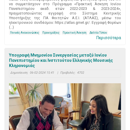
να συμμετάσχουν στο Πρόγραμμα «Πρακτική Άσκηση Ιονίου
Πανεπιστημίου ακαδ. ετών 2022-2023 & 2023-2024»,
πραγματοποιώντας εγγραφή στο Σύστημα Κεντρικής
Υποστήριξης της ΠΑ Φοιτητών Α.Ε.Ι. (ΑΤΛΑΣ), μέσω του
ηλεκτρονικού συνδέσμου: https://atlas.grnet.gr/. Εγγραφή Φορέων
(...)
Γενικές Ανακοινώσεις
Προκηρύξεις
Πρακτική Άσκηση
Δελτία Τύπου
Περισσότερα
Υπογραφή Μνημονίου Συνεργασίας μεταξύ Ιονίου
Πανεπιστημίου και Ινστιτούτου Ελληνικής Μουσικής
Κληρονομιάς
Δημοσίευση:
06-02-2024 15:41
|
Προβολές:
4702