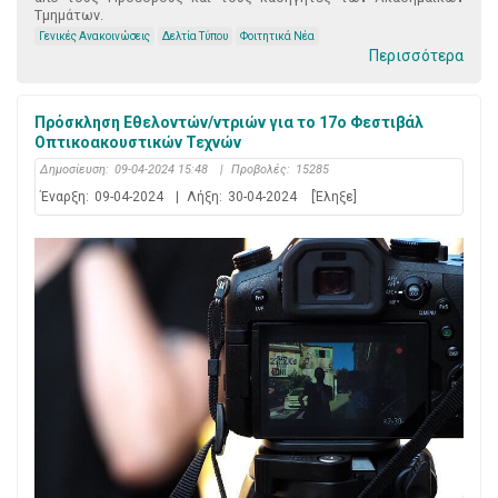
Τμημάτων.
Γενικές Ανακοινώσεις
Δελτία Τύπου
Φοιτητικά Νέα
Περισσότερα
Πρόσκληση Εθελοντών/ντριών για το 17ο Φεστιβάλ
Οπτικοακουστικών Τεχνών
Δημοσίευση:
09-04-2024 15:48
|
Προβολές:
15285
Έναρξη:
09-04-2024
|
Λήξη:
30-04-2024
[Έληξε]