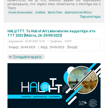
οριακότητας και β) στη διάνοιξη χώρων για δημιουργική
μεταμόρφωση, στο σημείο όπου συναντώνται η Επιστήμη και η
Τέχνη.
Γενικές Ανακοινώσεις
Συνέδρια
Δελτία Τύπου
Δραστηριότητες Μελών
Περισσότερα
HAL@TTT: Το Hub of Art Laboratories συμμετέχει στο
TTT 2023 [Μάλτα, 26-29/09/2023]
Δημοσίευση:
22-09-2023 13:41
|
Προβολές:
12479
Έναρξη:
26-09-2023
|
Λήξη:
29-09-2023
[Έληξε]
Συνημμένα αρχεία