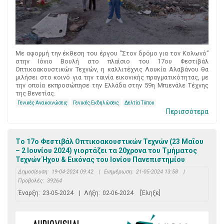
Με αφορμή την έκθεση του έργου “Στον δρόμο για τον Κολωνό”
στην Ιόνιο Βουλή στο πλαίσιο του 17oυ Φεστιβάλ
Οπτικοακουστικών Τεχνών, η καλλιτέχνις Λουκία Αλαβάνου θα
μιλήσει στο κοινό για την ταινία εικονικής πραγματικότητας, με
την οποία εκπροσώπησε την Ελλάδα στην 59η Μπιενάλε Τέχνης
της Βενετίας.
Γενικές Ανακοινώσεις
Γενικές Εκδηλώσεις
Δελτία Τύπου
Περισσότερα
Tο 17ο Φεστιβάλ Οπτικοακουστικών Τεχνών (23 Μαΐου
– 2 Ιουνίου 2024) γιορτάζει τα 20χρονα του Τμήματος
Τεχνών Ήχου & Εικόνας του Ιονίου Πανεπιστημίου
Δημοσίευση:
19-04-2024 09:42
|
Ενημέρωση:
21-05-2024 13:58
|
Προβολές:
39264
Έναρξη:
23-05-2024
|
Λήξη:
02-06-2024
[Έληξε]