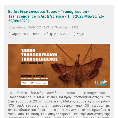
5ο Διεθνές συνέδριο Taboo - Transgression -
Transcendence in Art & Science - TTT2023 Μάλτα [26-
29/09/2023]
Δημοσίευση:
25-09-2023 15:47
|
Προβολές:
11372
Έναρξη:
26-09-2023
|
Λήξη:
29-09-2023
[Έληξε]
Το πέμπτο διεθνές συνέδριο Taboo - Transgression -
Transcendence in Art & Science θα πραγματοποιηθεί στις 26–29
Σεπτεμβρίου 2023 στη Βαλέτα της Μάλτας. Συμμετέχουν σχεδόν
170 ομιλητές-ριες από περισσότερες από 30 χώρες, με
ανακοινώσεις και έργα που επικεντρώνονται α) σε ερωτήματα
γύρω από τη φύση του απαγορευμένου και την αισθητική της