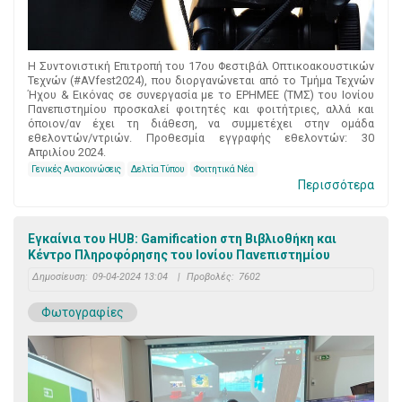
Η Συντονιστική Επιτροπή του 17ου Φεστιβάλ Οπτικοακουστικών
Τεχνών (#AVfest2024), που διοργανώνεται από το Τμήμα Τεχνών
Ήχου & Εικόνας σε συνεργασία με το ΕΡΗΜΕΕ (ΤΜΣ) του Ιονίου
Πανεπιστημίου προσκαλεί φοιτητές και φοιτήτριες, αλλά και
όποιον/αν έχει τη διάθεση, να συμμετέχει στην ομάδα
εθελοντών/ντριών. Προθεσμία εγγραφής εθελοντών: 30
Απριλίου 2024.
Γενικές Ανακοινώσεις
Δελτία Τύπου
Φοιτητικά Νέα
Περισσότερα
Εγκαίνια του HUB: Gamification στη Βιβλιοθήκη και
Κέντρο Πληροφόρησης του Ιονίου Πανεπιστημίου
Δημοσίευση:
09-04-2024 13:04
|
Προβολές:
7602
Φωτογραφίες