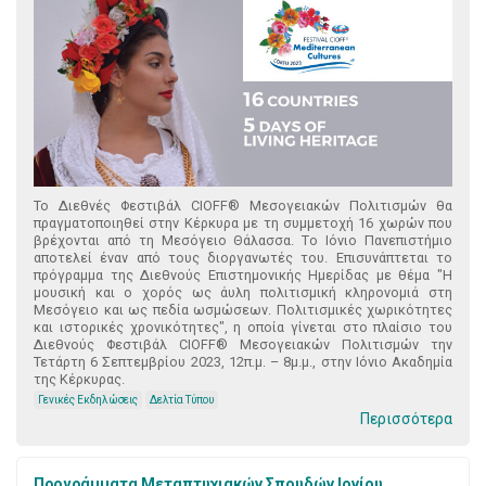
Το Διεθνές Φεστιβάλ CIOFF® Μεσογειακών Πολιτισμών θα
πραγματοποιηθεί στην Κέρκυρα με τη συμμετοχή 16 χωρών που
βρέχονται από τη Μεσόγειο Θάλασσα. Tο Ιόνιο Πανεπιστήμιο
αποτελεί έναν από τους διοργανωτές του. Επισυνάπτεται το
πρόγραμμα της Διεθνούς Επιστημονικής Ημερίδας με θέμα "Η
μουσική και ο χορός ως άυλη πολιτισμική κληρονομιά στη
Μεσόγειο και ως πεδία ωσμώσεων. Πολιτισμικές χωρικότητες
και ιστορικές χρονικότητες", η οποία γίνεται στο πλαίσιο του
Διεθνούς Φεστιβάλ CIOFF® Μεσογειακών Πολιτισμών την
Τετάρτη 6 Σεπτεμβρίου 2023, 12π.μ. – 8μ.μ., στην Ιόνιο Ακαδημία
της Κέρκυρας.
Γενικές Εκδηλώσεις
Δελτία Τύπου
Περισσότερα
Προγράμματα Μεταπτυχιακών Σπουδών Ιονίου