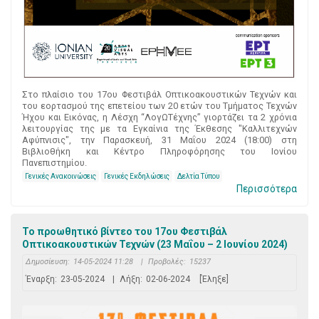
Στο πλαίσιο του 17ου Φεστιβάλ Οπτικοακουστικών Τεχνών και
του εορτασμού της επετείου των 20 ετών του Τμήματος Τεχνών
Ήχου και Εικόνας, η Λέσχη “ΛογΩΤέχνης” γιορτάζει τα 2 χρόνια
λειτουργίας της με τα Εγκαίνια της Έκθεσης "Καλλιτεχνών
Αφύπνισις", την Παρασκευή, 31 Μαΐου 2024 (18:00) στη
Βιβλιοθήκη και Κέντρο Πληροφόρησης του Ιονίου
Πανεπιστημίου.
Γενικές Ανακοινώσεις
Γενικές Εκδηλώσεις
Δελτία Τύπου
Περισσότερα
Το προωθητικό βίντεο του 17ου Φεστιβάλ
Οπτικοακουστικών Τεχνών (23 Μαΐου – 2 Ιουνίου 2024)
Δημοσίευση:
14-05-2024 11:28
|
Προβολές:
15237
Έναρξη:
23-05-2024
|
Λήξη:
02-06-2024
[Έληξε]