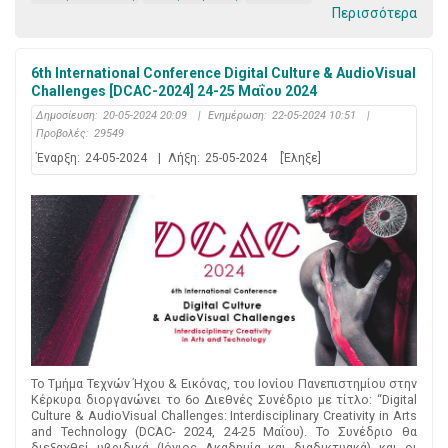
Περισσότερα
6th International Conference Digital Culture & AudioVisual
Challenges [DCAC-2024] 24-25 Μαΐου 2024
Δημοσίευση:
20-05-2024 20:09
|
Ενημέρωση:
22-05-2024 10:51
|
Προβολές:
29549
Έναρξη:
24-05-2024
|
Λήξη:
25-05-2024
[Έληξε]
Το Τμήμα Τεχνών Ήχου & Εικόνας, του Ιονίου Πανεπιστημίου στην
Κέρκυρα διοργανώνει το 6ο Διεθνές Συνέδριο με τίτλο: “Digital
Culture & AudioVisual Challenges: Interdisciplinary Creativity in Arts
and Technology (DCAC- 2024, 24-25 Μαΐου). Το Συνέδριο θα
διεξαχθεί υβριδικά (Ιόνιος Ακαδημία και διαδικτυακά) και οι