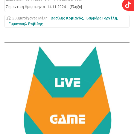
Σημαντική Ημερομηνία:
14-11-2024
[Έληξε]
Συμμετέχοντα Μέλη
Βασίλης
Κομιανός
Βαρβάρα
Γαρνέλη
Εμμανουήλ
Ροβίθης