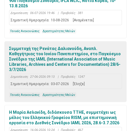
90ό Παγκόσμιο Συνέδριο, IFLA WLIC, Νότια Κορέα, 10-
13.8.2026
Δημοσίευση:
06-07-2026 19:46
|
Προβολές:
381
Σημαντική Ημερομηνία:
10-08-2026
[Αναμένεται]
Γενικές Ανακοινώσεις
Δραστηριότητες Μελών
Συμμετοχή της Ρενάτας Δαλιανούδη, Αναπλ.
Καθηγήτριας του Ιονίου Πανεπιστημίου, στο Παγκόσμιο
Συνέδριο της IAML (International Association of Music
Libraries, Archives and Centers for Documentation) 28/6-
3/7/2026
Δημοσίευση:
27-06-2026 09:13
|
Προβολές:
1247
Σημαντική Ημερομηνία:
03-07-2026
[Έληξε]
Γενικές Ανακοινώσεις
Δραστηριότητες Μελών
Η Μαρία Ασλανίδη, διδάσκουσα ΤΤΗΕ, συμμετέχει ως
μέλος του Ελληνικού Γραφείου RISM, με επιστημονική
εργασία στο Διεθνές Συνέδριο IAML 2026, 28.6-3.7.2026
Δημοσίευση:
16-06-2026 10:24
|
Προβολές:
467