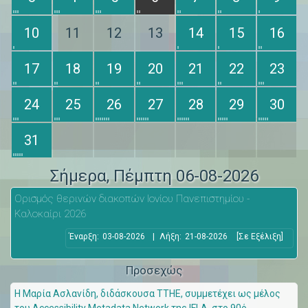
10
11
12
13
14
15
16
17
18
19
20
21
22
23
24
25
26
27
28
29
30
31
Σήμερα
, Πέμπτη 06-08-2026
Ορισμός θερινών διακοπών Ιονίου Πανεπιστημίου -
Καλοκαίρι 2026
Έναρξη:
03-08-2026
|
Λήξη:
21-08-2026
[Σε Εξέλιξη]
Προσεχώς
Η Μαρία Ασλανίδη, διδάσκουσα ΤΤΗΕ, συμμετέχει ως μέλος