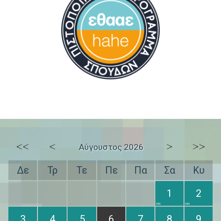
<<
<
>
>>
Αύγουστος 2026
Δε
Τρ
Τε
Πε
Πα
Σα
Κυ
1
2
3
4
5
6
7
8
9