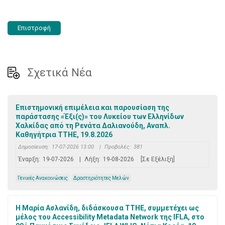
Επιστροφή
Σχετικά Νέα
Επιστημονική επιμέλεια και παρουσίαση της
παράστασης «Έξι(ς)» του Λυκείου των Ελληνίδων
Χαλκίδας από τη Ρενάτα Δαλιανούδη, Αναπλ.
Καθηγήτρια ΤΤΗΕ, 19.8.2026
Δημοσίευση:
17-07-2026 13:00
|
Προβολές:
381
Έναρξη:
19-07-2026
|
Λήξη:
19-08-2026
[Σε Εξέλιξη]
Γενικές Ανακοινώσεις
Δραστηριότητες Μελών
Η Μαρία Ασλανίδη, διδάσκουσα ΤΤΗΕ, συμμετέχει ως
μέλος του Accessibility Metadata Network της IFLA, στο