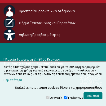
Προστασία Προσωπικών Δεδομένων
Φόρμα Επικοινωνίας και Παραπόνων
Δήλωση Προσβασιμότητας
Πλατεία Τσιριγώτη 7, 49100 Κέρκυρα
Τηλ.: 26610 87860-1 - Fax: 26610 87866
Αυτός ο ιστοχώρος χρησιμοποιεί cookies για τη συλλογή πληροφοριών
e-mail:
audiovisual@ionio.gr
σχετικά με τη χρήση του από επισκέπτες, με στόχο την κάλυψη των
αναγκών τους καθώς και τη βελτίωση του περιεχομένου του ιστοχώρου.
Περισσότερα
Επιλέξτε ποιοι τύποι cookies θέλετε να χρησιμοποιηθούν
Αναγκαία
Επιδόσεων