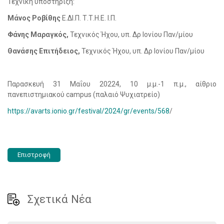
Τεχνική υποστήριξη:
Μάνος Ροβίθης
Ε.ΔΙ.Π. Τ.Τ.Η.Ε. Ι.Π.
Φάνης Μαραγκός,
Τεχνικός Ήχου, υπ. Δρ Ιονίου Παν/μίου
Θανάσης Επιτήδειος,
Τεχνικός Ήχου, υπ. Δρ Ιονίου Παν/μίου
Παρασκευή 31 Μαΐου 20224, 10 μ.μ.-1 π.μ., αίθριο
πανεπιστημιακού campus (παλαιό Ψυχιατρείο)
https://avarts.ionio.gr/festival/2024/gr/events/568
/
Επιστροφή
Σχετικά Νέα