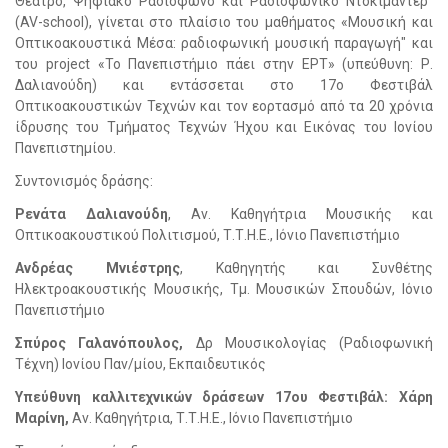
Θέατρο, Ψηφιακό Ραδιόφωνο και Ραδιοφωνικό Ντοκιμαντέρ"
(AV-school), γίνεται στο πλαίσιο του μαθήματος «Μουσική και
Οπτικοακουστικά Μέσα: ραδιοφωνική μουσική παραγωγή" και
του project «Το Πανεπιστήμιο πάει στην ΕΡΤ» (υπεύθυνη: Ρ.
Δαλιανούδη) και εντάσσεται στο 17ο Φεστιβάλ
Οπτικοακουστικών Τεχνών και τον εορτασμό από τα 20 χρόνια
ίδρυσης του Τμήματος Τεχνών Ήχου και Εικόνας του Ιονίου
Πανεπιστημίου.
Συντονισμός δράσης:
Ρενάτα Δαλιανούδη
, Αν. Καθηγήτρια Μουσικής και
Οπτικοακουστικού Πολιτισμού, Τ.Τ.Η.Ε., Ιόνιο Πανεπιστήμιο
Ανδρέας Μνιέστρης
, Καθηγητής και Συνθέτης
Ηλεκτροακουστικής Μουσικής, Τμ. Μουσικών Σπουδών, Ιόνιο
Πανεπιστήμιο
Σπύρος Γαλανόπουλος,
Δρ Μουσικολογίας (Ραδιοφωνική
Τέχνη) Ιονίου Παν/μίου, Εκπαιδευτικός
Υπεύθυνη καλλιτεχνικών δράσεων 17ου Φεστιβάλ: Χάρη
Μαρίνη,
Αν. Καθηγήτρια, Τ.Τ.Η.Ε., Ιόνιο Πανεπιστήμιο