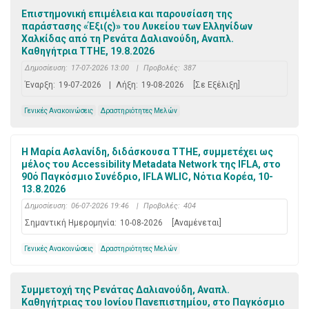
Επιστημονική επιμέλεια και παρουσίαση της
παράστασης «Έξι(ς)» του Λυκείου των Ελληνίδων
Χαλκίδας από τη Ρενάτα Δαλιανούδη, Αναπλ.
Καθηγήτρια ΤΤΗΕ, 19.8.2026
Δημοσίευση:
17-07-2026 13:00
|
Προβολές:
387
Έναρξη:
19-07-2026
|
Λήξη:
19-08-2026
[Σε Εξέλιξη]
Γενικές Ανακοινώσεις
Δραστηριότητες Μελών
Η Μαρία Ασλανίδη, διδάσκουσα ΤΤΗΕ, συμμετέχει ως
μέλος του Accessibility Metadata Network της IFLA, στο
90ό Παγκόσμιο Συνέδριο, IFLA WLIC, Νότια Κορέα, 10-
13.8.2026
Δημοσίευση:
06-07-2026 19:46
|
Προβολές:
404
Σημαντική Ημερομηνία:
10-08-2026
[Αναμένεται]
Γενικές Ανακοινώσεις
Δραστηριότητες Μελών
Συμμετοχή της Ρενάτας Δαλιανούδη, Αναπλ.
Καθηγήτριας του Ιονίου Πανεπιστημίου, στο Παγκόσμιο