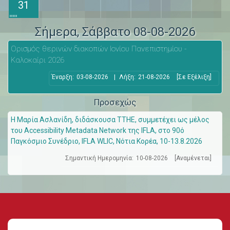
31
Σήμερα
, Σάββατο 08-08-2026
Ορισμός θερινών διακοπών Ιονίου Πανεπιστημίου -
Καλοκαίρι 2026
Έναρξη:
03-08-2026
|
Λήξη:
21-08-2026
[Σε Εξέλιξη]
Προσεχώς
Η Μαρία Ασλανίδη, διδάσκουσα ΤΤΗΕ, συμμετέχει ως μέλος
του Accessibility Metadata Network της IFLA, στο 90ό
Παγκόσμιο Συνέδριο, IFLA WLIC, Νότια Κορέα, 10-13.8.2026
Σημαντική Ημερομηνία:
10-08-2026
[Αναμένεται]