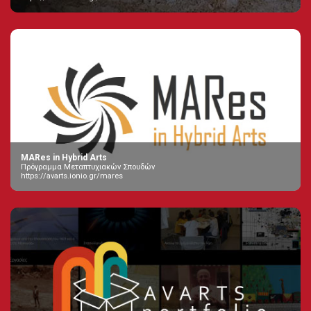
MARes in Hybrid Arts
Πρόγραμμα Μεταπτυχιακών Σπουδών
https://avarts.ionio.gr/mares