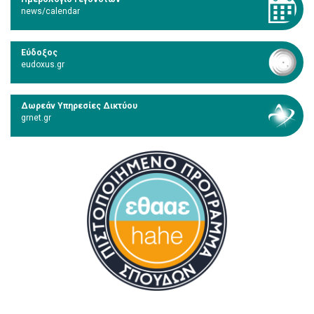
news/calendar
Εύδοξος
eudoxus.gr
Δωρεάν Υπηρεσίες Δικτύου
grnet.gr