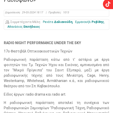
Δημοσίευση:
29-05-2024 18:17
|
Προβολές:
1013
Συμμετέχοντα Μέλη
Ρενάτα
Δαλιανούδη
Εμμανουήλ
Ροβίθης
Αθανάσιος
Επιτήδειος
RADIO NIGHT PERFORMANCE UNDER THE SKY
17o Φεστιβάλ Οπτικοακουστικών Τεχνών
Ραδιοφωνική παράσταση κάτω από τ' αστέρια με έργα
φοιτητών του Τμ. Τεχνών Ήχου και Εικόνας, εμπνευσμένα από
τον "Μικρό Πρίγκιπα" του Σαιντ Εξυπερύ, μαζί με έργα
ραδιοφωνικής τέχνης από τους Μνιέστρη, Cage, Henry,
Westerkamp, Whitehead, Armikhanian κ.ά., και ραδιοφωνικού
θεάτρου από τον Σπ. Καβακόπουλο.
Είδος έργων: radio drama και radio art.
Η ραδιοφωνική παράσταση αποτελεί τη συνέχεια των
Ραδιοφωνικών Σεμιναρίων "Ραδιοφωνική Τέχνη, Ραδιοφωνικό