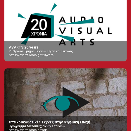
AVARTS 20 years
20 Χρόνια Τμήμα Τεχνών Ήχου και Εικόνας
https://avarts.ionio.gr/20years
Οπτικοακουστικές Τέχνες στην Ψηφιακή Εποχή
Πρόγραμμα Μεταπτυχιακών Σπουδών
https://avarts.ionio.gr/ada