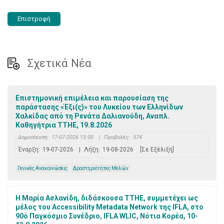
Επιστροφή
Σχετικά Νέα
Επιστημονική επιμέλεια και παρουσίαση της
παράστασης «Έξι(ς)» του Λυκείου των Ελληνίδων
Χαλκίδας από τη Ρενάτα Δαλιανούδη, Αναπλ.
Καθηγήτρια ΤΤΗΕ, 19.8.2026
Δημοσίευση:
17-07-2026 13:00
|
Προβολές:
374
Έναρξη:
19-07-2026
|
Λήξη:
19-08-2026
[Σε Εξέλιξη]
Γενικές Ανακοινώσεις
Δραστηριότητες Μελών
Η Μαρία Ασλανίδη, διδάσκουσα ΤΤΗΕ, συμμετέχει ως
μέλος του Accessibility Metadata Network της IFLA, στο
90ό Παγκόσμιο Συνέδριο, IFLA WLIC, Νότια Κορέα, 10-