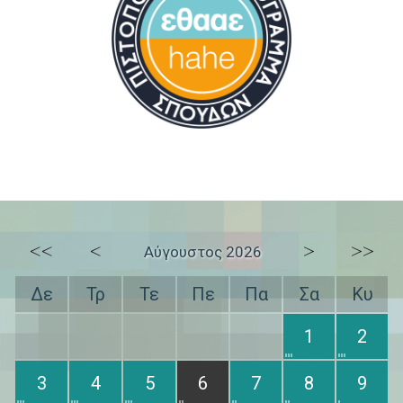
<<
<
>
>>
Αύγουστος 2026
Δε
Τρ
Τε
Πε
Πα
Σα
Κυ
1
2
3
4
5
6
7
8
9