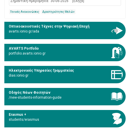
Σημαντική Ημερομηνία:
30-06-2026
[Έληξε]
Γενικές Ανακοινώσεις
Δραστηριότητες Μελών
Οπτικοακουστικές Τέχνες στην Ψηφιακή Εποχή
avarts.ionio.gr/ada
AVARTS Portfolio
portfolio.avarts.ionio.gr
Ηλεκτρονικές Υπηρεσίες Γραμματείας
dias.ionio.gr
Οδηγός Νέων Φοιτητών
/new-students-information-guide
Erasmus +
students/erasmus