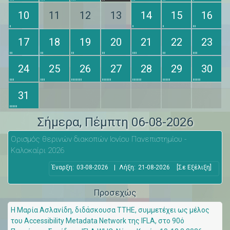
10
11
12
13
14
15
16
17
18
19
20
21
22
23
24
25
26
27
28
29
30
31
Σήμερα
, Πέμπτη 06-08-2026
Ορισμός θερινών διακοπών Ιονίου Πανεπιστημίου -
Καλοκαίρι 2026
Έναρξη:
03-08-2026
|
Λήξη:
21-08-2026
[Σε Εξέλιξη]
Προσεχώς
Η Μαρία Ασλανίδη, διδάσκουσα ΤΤΗΕ, συμμετέχει ως μέλος
του Accessibility Metadata Network της IFLA, στο 90ό