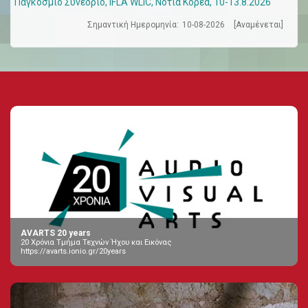
Παγκόσμιο Συνέδριο, IFLA WLIC, Νότια Κορέα, 10-13.8.2026
Σημαντική Ημερομηνία:
10-08-2026
[Αναμένεται]
AVARTS 20 years
20 Χρόνια Τμήμα Τεχνών Ήχου και Εικόνας
https://avarts.ionio.gr/20years