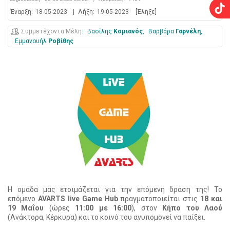
Έναρξη:
18-05-2023
|
Λήξη:
19-05-2023
[Έληξε]
Συμμετέχοντα Μέλη
Βασίλης
Κομιανός
Βαρβάρα
Γαρνέλη
Εμμανουήλ
Ροβίθης
Η ομάδα μας ετοιμάζεται για την επόμενη δράση της! Το
επόμενο
AVARTS live Game Hub
πραγματοποιείται στις
18 και
19 Μαΐου
(ώρες
11:00 με 16:00
), στον
Κήπο του Λαού
(Ανάκτορα, Κέρκυρα) και το κοινό του ανυπομονεί να παίξει.