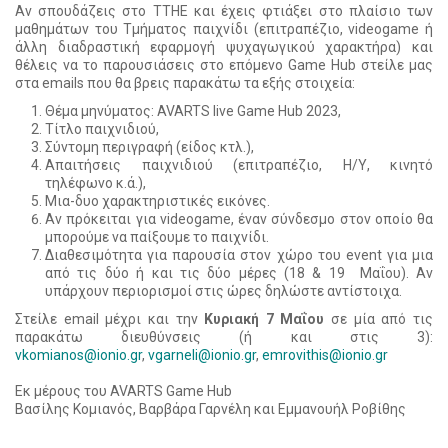
Αν σπουδάζεις στο ΤΤΗΕ και έχεις φτιάξει στο πλαίσιο των
μαθημάτων του Τμήματος παιχνίδι (επιτραπέζιο, videogame ή
άλλη διαδραστική εφαρμογή ψυχαγωγικού χαρακτήρα) και
θέλεις να το παρουσιάσεις στο επόμενο Game Hub στείλε μας
στα emails που θα βρεις παρακάτω τα εξής στοιχεία:
Θέμα μηνύματος: AVARTS live Game Hub 2023,
Τίτλο παιχνιδιού,
Σύντομη περιγραφή (είδος κτλ.),
Απαιτήσεις παιχνιδιού (επιτραπέζιο, Η/Υ, κινητό
τηλέφωνο κ.ά.),
Μια-δυο χαρακτηριστικές εικόνες.
Αν πρόκειται για videogame, έναν σύνδεσμο στον οποίο θα
μπορούμε να παίξουμε το παιχνίδι.
Διαθεσιμότητα για παρουσία στον χώρο του event για μια
από τις δύο ή και τις δύο μέρες (18 & 19 Μαΐου). Αν
υπάρχουν περιορισμοί στις ώρες δηλώστε αντίστοιχα.
Στείλε email μέχρι και την
Κυριακή 7 Μαΐου
σε μία από τις
παρακάτω διευθύνσεις (ή και στις 3):
vkomianos@ionio.gr
,
vgarneli@ionio.gr
,
emrovithis@ionio.gr
Εκ μέρους του AVARTS Game Hub
Βασίλης Κομιανός, Βαρβάρα Γαρνέλη και Εμμανουήλ Ροβίθης