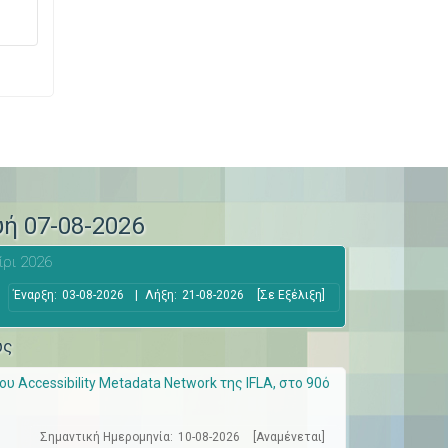
υή 07-08-2026
ίρι 2026
Έναρξη:
03-08-2026
|
Λήξη:
21-08-2026
[Σε Εξέλιξη]
ώς
 Accessibility Metadata Network της IFLA, στο 90ό
Σημαντική Ημερομηνία:
10-08-2026
[Αναμένεται]