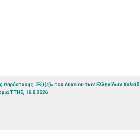
ης παράστασης «Έξι(ς)» του Λυκείου των Ελληνίδων Χαλκί
ρια ΤΤΗΕ, 19.8.2026