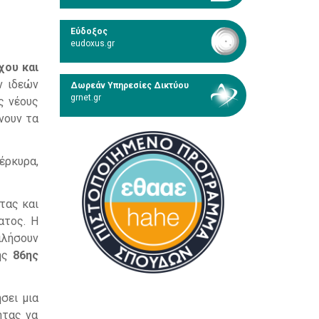
Εύδοξος
eudoxus.gr
ου και
ν ιδεών
Δωρεάν Υπηρεσίες Δικτύου
grnet.gr
ς νέους
νουν τα
έρκυρα,
τας και
ατος. Η
μιλήσουν
της
86ης
σει μια
ητας να