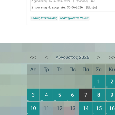
Δημοσίευση:
16-06-2026 10:24
|
Προβολές:
468
Σημαντική Ημερομηνία:
30-06-2026
[Έληξε]
Γενικές Ανακοινώσεις
Δραστηριότητες Μελών
<<
<
>
>
Αύγουστος 2026
Δε
Τρ
Τε
Πε
Πα
Σα
Κυ
1
2
3
4
5
6
7
8
9
10
11
12
13
14
15
16