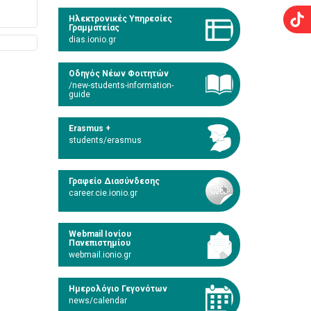
Ηλεκτρονικές Υπηρεσίες
Γραμματείας
dias.ionio.gr
Οδηγός Νέων Φοιτητών
/new-students-information-
guide
Erasmus +
students/erasmus
Γραφείο Διασύνδεσης
career.cie.ionio.gr
Webmail Ιονίου
Πανεπιστημίου
webmail.ionio.gr
Ημερολόγιο Γεγονότων
news/calendar