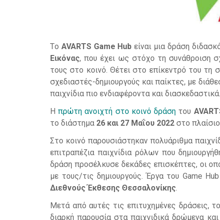
Tο
AVARTS Game Hub
είναι μια δράση διδασ
Εικόνας
, που έχει ως στόχο τη συνάθροιση 
τους στο κοινό. Θέτει στο επίκεντρό του τη 
σχεδιαστές-δημιουργούς και παίκτες, με διάθε
παιχνίδια πιο ενδιαφέροντα και διασκεδαστικά
Η
πρώτη ανοιχτή στο κοινό δράση
του
AVART
το διάστημα
26 και 27 Μαΐου 2022
στο πλαίσιο
Στο κοινό παρουσιάστηκαν πολυάριθμα παιχνί
επιτραπέζια παιχνίδια ρόλων που δημιουργήθ
δράση προσέλκυσε δεκάδες επισκέπτες, οι οπ
με τους/τις δημιουργούς. Έργα του Game Hu
Διεθνούς Έκθεσης Θεσσαλονίκης
.
Μετά από αυτές τις επιτυχημένες δράσεις, τ
διαρκή παρουσία στα παιχνιδικά δρώμενα και