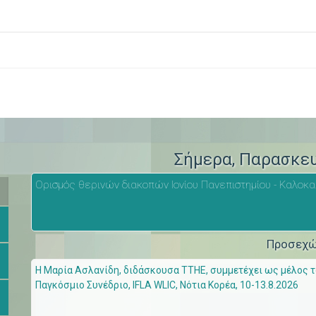
>
Σήμερα
, Παρασκε
Ορισμός θερινών διακοπών Ιονίου Πανεπιστημίου - Καλοκα
Προσεχ
Η Μαρία Ασλανίδη, διδάσκουσα ΤΤΗΕ, συμμετέχει ως μέλος του
Παγκόσμιο Συνέδριο, IFLA WLIC, Νότια Κορέα, 10-13.8.2026