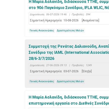
Η Μαρία Ασλανίδη, διδάσκουσα ΤΤΗΕ, συμμε
στο 90ό Παγκόσμιο Συνέδριο, IFLA WLIC, Νό
Δημοσίευση:
06-07-2026 19:46
|
Προβολές:
394
Σημαντική Ημερομηνία:
10-08-2026
[Αναμένεται]
Γενικές Ανακοινώσεις
Δραστηριότητες Μελών
Συμμετοχή της Ρενάτας Δαλιανούδη, Αναπλ
Συνέδριο της IAML (International Associati
28/6-3/7/2026
Δημοσίευση:
27-06-2026 09:13
|
Προβολές:
1249
Σημαντική Ημερομηνία:
03-07-2026
[Έληξε]
Γενικές Ανακοινώσεις
Δραστηριότητες Μελών
Η Μαρία Ασλανίδη, διδάσκουσα ΤΤΗΕ, συμμ
επιστημονική εργασία στο Διεθνές Συνέδριο