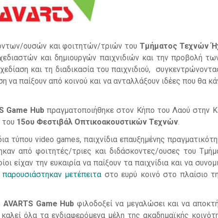
κόντων/ουσών και φοιτητών/τριών του
Τμήματος Τεχνών Ήχ
σχεδιαστών και δημιουργών παιχνιδιών και την προβολή τω
σχεδίαση και τη διαδικασία του παιχνιδιού, συγκεντρώνοντα
ση να παίξουν από κοινού και να ανταλλάξουν ιδέες που θα κά
.
S Game Hub
πραγματοποιήθηκε στον Κήπο του Λαού στην Κ
 του
15ου Φεστιβάλ Οπτικοακουστικών Τεχνών
.
δια τύπου
video games
, παιχνίδια επαυξημένης πραγματικότη
ηκαν από φοιτητές/τριες και διδάσκοντες/ουσες του Τμήμ
οίοι
είχαν την ευκαιρία να παίξουν τα παιχνίδια και να συνο
b
παρουσιάστηκαν μετέπειτα
στο ευρύ κοινό στο πλαίσιο 
ο
AVARTS Game Hub
φιλοδοξεί να μεγαλώσει και να αποκτή
 καλεί όλα τα ενδιαφερόμενα μέλη της ακαδημαϊκής κοινότ