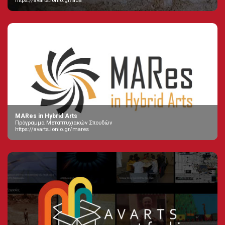
https://avarts.ionio.gr/ada
MARes in Hybrid Arts
Πρόγραμμα Μεταπτυχιακών Σπουδών
https://avarts.ionio.gr/mares