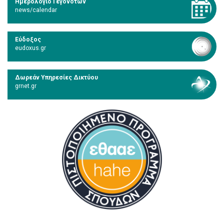
Ημερολόγιο Γεγονότων
news/calendar
Εύδοξος
eudoxus.gr
Δωρεάν Υπηρεσίες Δικτύου
grnet.gr