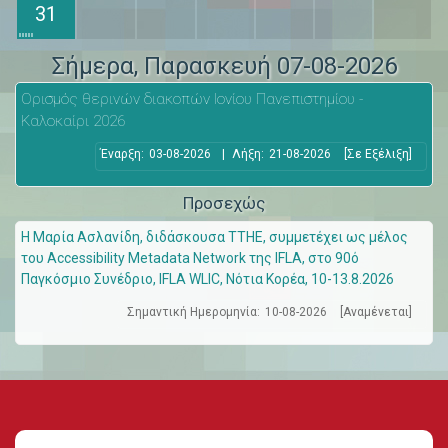
31
Σήμερα
, Παρασκευή 07-08-2026
Ορισμός θερινών διακοπών Ιονίου Πανεπιστημίου -
Καλοκαίρι 2026
Έναρξη:
03-08-2026
|
Λήξη:
21-08-2026
[Σε Εξέλιξη]
Προσεχώς
Η Μαρία Ασλανίδη, διδάσκουσα ΤΤΗΕ, συμμετέχει ως μέλος
του Accessibility Metadata Network της IFLA, στο 90ό
Παγκόσμιο Συνέδριο, IFLA WLIC, Νότια Κορέα, 10-13.8.2026
Σημαντική Ημερομηνία:
10-08-2026
[Αναμένεται]