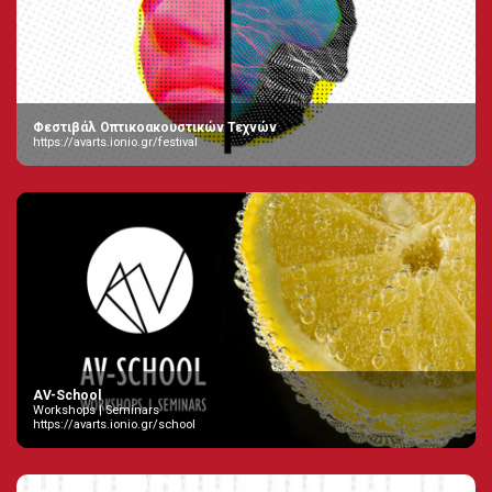
Φεστιβάλ Οπτικοακουστικών Τεχνών
https://avarts.ionio.gr/festival
AV-School
Workshops | Seminars
https://avarts.ionio.gr/school