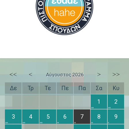
<<
<
>
>>
Αύγουστος 2026
Δε
Τρ
Τε
Πε
Πα
Σα
Κυ
1
2
3
4
5
6
7
8
9