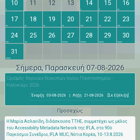
10
11
12
13
14
15
16
17
18
19
20
21
22
23
24
25
26
27
28
29
30
31
Σήμερα
, Παρασκευή 07-08-2026
Ορισμός θερινών διακοπών Ιονίου Πανεπιστημίου -
Καλοκαίρι 2026
Έναρξη:
03-08-2026
|
Λήξη:
21-08-2026
[Σε Εξέλιξη]
Προσεχώς
Η Μαρία Ασλανίδη, διδάσκουσα ΤΤΗΕ, συμμετέχει ως μέλος
του Accessibility Metadata Network της IFLA, στο 90ό
Παγκόσμιο Συνέδριο, IFLA WLIC, Νότια Κορέα, 10-13.8.2026