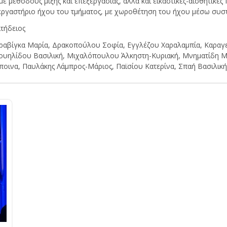
ε μεθόδους μίξης και επεξεργασίας, αλλά και εικαστικές-αισθητικέ
 εργαστήριο ήχου του τμήματος, με χωροθέτηση του ήχου μέσω συ
ιτήδειος
αβίγκα Μαρία, Δρακοπούλου Σοφία, Εγγλέζου Χαραλαμπία, Καραγε
ουηλίδου Βασιλική, Μιχαλόπουλου Άλκηστη-Κυριακή, Μνηματίδη Μ
ινα, Παυλάκης Λάμπρος-Μάριος, Παϊσίου Κατερίνα, Σπαή Βασιλική