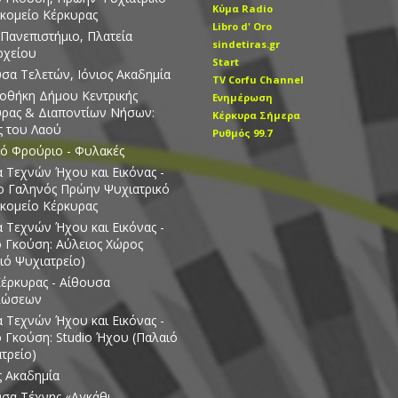
Kύμα Radio
κομείο Κέρκυρας
Libro d' Οro
 Πανεπιστήμιο, Πλατεία
sindetiras.gr
ρχείου
Start
σα Τελετών, Ιόνιος Ακαδημία
TV Corfu Channel
οθήκη Δήμου Κεντρικής
Ενημέρωση
ρας & Διαποντίων Νήσων:
Κέρκυρα Σήμερα
 του Λαού
Ρυθμός 99.7
ό Φρούριο - Φυλακές
 Τεχνών Ήχου και Εικόνας -
ο Γαληνός Πρώην Ψυχιατρικό
κομείο Κέρκυρας
 Τεχνών Ήχου και Εικόνας -
ο Γκούση: Αύλειος Χώρος
ιό Ψυχιατρείο)
έρκυρας - Αίθουσα
λώσεων
 Τεχνών Ήχου και Εικόνας -
ο Γκούση: Studio Ήχου (Παλαιό
τρείο)
ς Ακαδημία
σα Τέχνης «Αγκάθι –