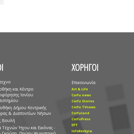
Ι
ΧΟΡΗΓΟΙ
τεχνο
Επικοινωνία
οθήκη και Κέντρο
Art & Life
οφόρησης Ιονίου
Corfu news
ιστημίου
Corfu Stories
οθήκη Δήμου Κεντρικής
Corfu TVnews
υρας & Διαποντίων Νήσων
Corfuland
CorfuPress
ς Βουλή
EΡT
 Τεχνών Ήχου και Εικόνας -
InfoKerkyra
ο Γκούση, Πρώην Ψυχιατρικό