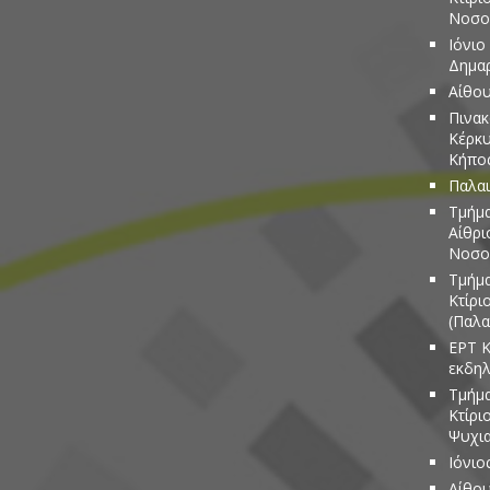
Νοσο
Ιόνιο
Δημα
Αίθου
Πινακ
Κέρκυ
Κήπος
Παλαι
Τμήμα
Αίθρι
Νοσο
Τμήμα
Κτίρι
(Παλα
ΕΡΤ Κ
εκδη
Τμήμα
Κτίρι
Ψυχια
Ιόνιο
Αίθου