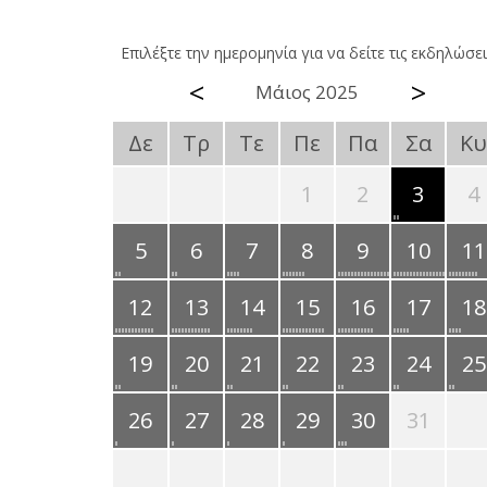
Επιλέξτε την ημερομηνία για να δείτε τις εκδηλώσει
<
>
Μάιος 2025
Δε
Τρ
Τε
Πε
Πα
Σα
Κυ
1
2
3
4
5
6
7
8
9
10
11
12
13
14
15
16
17
18
19
20
21
22
23
24
25
26
27
28
29
30
31