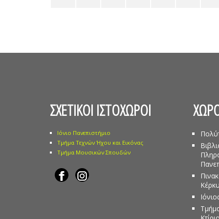
ΣΧΕΤΙΚΟΙ ΙΣΤΟΧΩΡΟΙ
ΧΩΡΟ
Ιόνιο Πανεπιστήμιο
Πολύ
Τμήμα Τεχνών Ήχου και Εικόνας
Βιβλι
Τμήμα Μουσικών Σπουδών
Πληρ
Πανεπ
Πινακ
Κέρκ
Ιόνιο
Τμήμα
Κτίρι