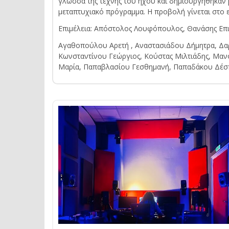
γλώσσα της τέχνης του ήχου και δημιουργήθηκαν μ
μεταπτυχιακό πρόγραμμα. Η προβολή γίνεται στο
Επιμέλεια: Απόστολος Λουφόπουλος, Θανάσης Επ
Αγαθοπούλου Αρετή , Αναστασιάδου Δήμητρα, Δαρ
Κωνσταντίνου Γεώργιος, Κούστας Μιλτιάδης, Μαν
Μαρία, Παπαβλασίου Γεσθημανή, Παπαδάκου Δέσπο