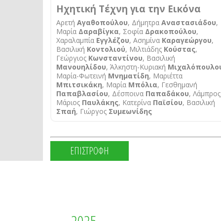
Ηχητική Τέχνη για την Εικόνα
Αρετή
Αγαθοπούλου
, Δήμητρα
Αναστασιάδου
,
Μαρία
Δαραβίγκα
, Σοφία
Δρακοπούλου
,
Χαραλαμπία
Εγγλέζου
, Ασημίνα
Καραγεώργου
,
Βασιλική
Κοντολιού
, Μιλτιάδης
Κούστας
,
Γεώργιος
Κωνσταντίνου
, Βασιλική
Μανουηλίδου
, Άλκηστη-Κυριακή
Μιχαλόπουλο
Μαρία-Φωτεινή
Μνηματίδη
, Μαριέττα
Μπιτσικάκη
, Μαρία
Μπόλια
, Γεσθημανή
Παπαβλασίου
, Δέσποινα
Παπαδάκου
, Λάμπρος
Μάριος
Παυλάκης
, Κατερίνα
Παϊσίου
, Βασιλική
Σπαή
, Γιώργος
Συμεωνίδης
ΕΠΙΣΤΡΟΦΗ
2025