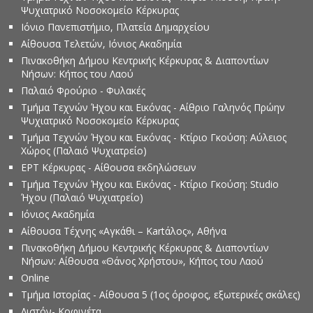
Ψυχιατρικό Νοσοκομείο Κέρκυρας
Ιόνιο Πανεπιστήμιο, Πλατεία Δημαρχείου
Αίθουσα Τελετών, Ιόνιος Ακαδημία
Πινακοθήκη Δήμου Κεντρικής Κέρκυρας & Διαποντίων
Νήσων: Κήπος του Λαού
Παλαιό Φρούριο - Φυλακές
Τμήμα Τεχνών Ήχου και Εικόνας - Αίθριο Γαληνός Πρώην
Ψυχιατρικό Νοσοκομείο Κέρκυρας
Τμήμα Τεχνών Ήχου και Εικόνας - Κτίριο Γκούση: Αύλειος
Χώρος (Παλαιό Ψυχιατρείο)
ΕΡΤ Κέρκυρας - Αίθουσα εκδηλώσεων
Τμήμα Τεχνών Ήχου και Εικόνας - Κτίριο Γκούση: Studio
Ήχου (Παλαιό Ψυχιατρείο)
Ιόνιος Ακαδημία
Αίθουσα Τέχνης «Αγκάθι – Kartάλος», Αθήνα
Πινακοθήκη Δήμου Κεντρικής Κέρκυρας & Διαποντίων
Νήσων: Αίθουσα «Θάνος Χρήστου», Κήπος του Λαού
Online
Τμήμα Ιστορίας - Αίθουσα 5 (1ος όροφος, εξωτερικές σκάλες)
Λιστόν- Κοφινέτα