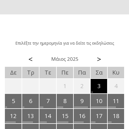
Επιλέξτε την ημερομηνία για να δείτε τις εκδηλώσεις
<
>
Μάιος 2025
Δε
Τρ
Τε
Πε
Πα
Σα
Κυ
1
2
3
4
5
6
7
8
9
10
11
12
13
14
15
16
17
18