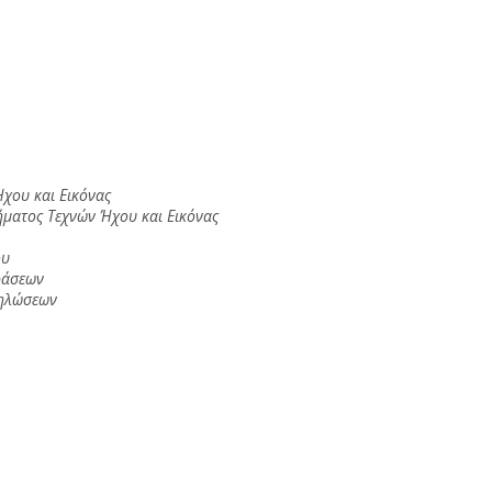
χου και Εικόνας
ματος Τεχνών Ήχου και Εικόνας
ου
ράσεων
ηλώσεων