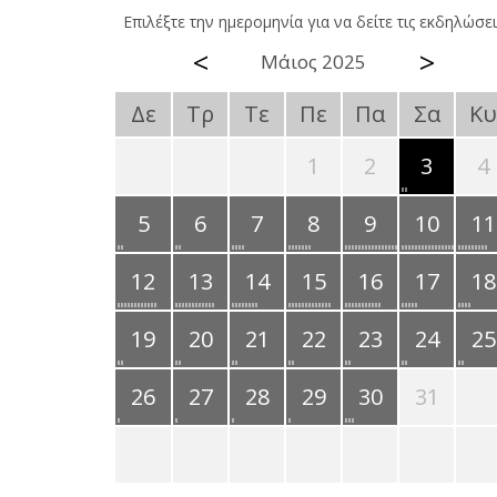
Επιλέξτε την ημερομηνία για να δείτε τις εκδηλώσει
<
>
Μάιος 2025
Δε
Τρ
Τε
Πε
Πα
Σα
Κυ
1
2
3
4
5
6
7
8
9
10
11
12
13
14
15
16
17
18
19
20
21
22
23
24
25
26
27
28
29
30
31