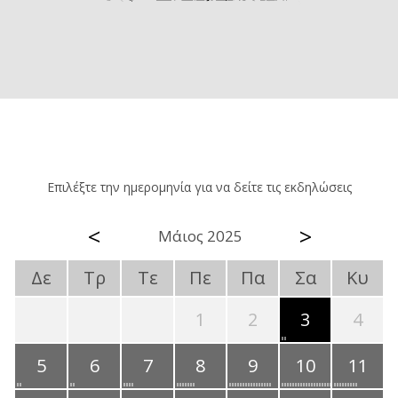
Επιλέξτε την ημερομηνία για να δείτε τις εκδηλώσεις
<
>
Μάιος 2025
Δε
Τρ
Τε
Πε
Πα
Σα
Κυ
1
2
3
4
5
6
7
8
9
10
11