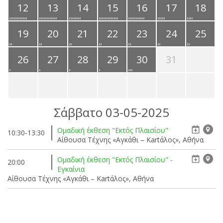
12
13
14
15
16
17
18
19
20
21
22
23
24
25
26
27
28
29
30
31
Σάββατο 03-05-2025
Ομαδική έκθεση "Εκτός Πλαισίου"
10:30-13:30
Αίθουσα Τέχνης «Αγκάθι – Kartάλος», Αθήνα
Ομαδική έκθεση "Εκτός Πλαισίου" -
20:00
Εγκαίνια
Αίθουσα Τέχνης «Αγκάθι – Kartάλος», Αθήνα