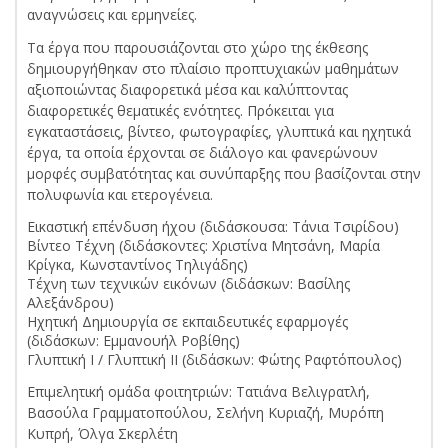
αναγνώσεις και ερμηνείες.
Τα έργα που παρουσιάζονται στο χώρο της έκθεσης
δημιουργήθηκαν στο πλαίσιο προπτυχιακών μαθημάτων
αξιοποιώντας διαφορετικά μέσα και καλύπτοντας
διαφορετικές θεματικές ενότητες. Πρόκειται για
εγκαταστάσεις, βίντεο, φωτογραφίες, γλυπτικά και ηχητικά
έργα, τα οποία έρχονται σε διάλογο και φανερώνουν
μορφές συμβατότητας και συνύπαρξης που βασίζονται στην
πολυφωνία και ετερογένεια.
Εικαστική επένδυση ήχου (διδάσκουσα: Τάνια Τσιρίδου)
Βίντεο Τέχνη (διδάσκοντες: Χριστίνα Μητσάνη, Μαρία
Κρίγκα, Κωνσταντίνος Τηλιγάδης)
Τέχνη των τεχνικών εικόνων (διδάσκων: Βασίλης
Αλεξάνδρου)
Ηχητική Δημιουργία σε εκπαιδευτικές εφαρμογές
(διδάσκων: Εμμανουήλ Ροβίθης)
Γλυπτική Ι / Γλυπτική ΙΙ (διδάσκων: Φώτης Ραφτόπουλος)
Επιμελητική ομάδα φοιτητριών: Τατιάνα Βελιγρατλή,
Βασούλα Γραμματοπούλου, Σελήνη Κυριαζή, Μυρόπη
Κυπρή, Όλγα Σκερλέτη