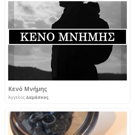
Κενό Μνήμης
Άγγελος
Δαμάσκος