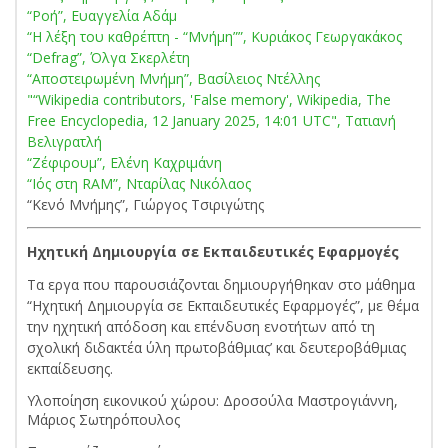
“Ροή”, Ευαγγελία Αδάμ
“Η λέξη του καθρέπτη - “Μνήμη””, Κυριάκος Γεωργακάκος
“Defrag”, Όλγα Σκερλέτη
“Αποστειρωμένη Μνήμη”, Βασίλειος Ντέλλης
"“Wikipedia contributors, 'False memory', Wikipedia, The
Free Encyclopedia, 12 January 2025, 14:01 UTC", Τατιανή
Βελιγρατλή
“Ζέφιρουμ”, Ελένη Καχριμάνη
“Ιός στη RAM”, Νταρίλας Νικόλαος
“Κενό Μνήμης”, Γιώργος Τσιριγώτης
Ηχητική Δημιουργία σε Εκπαιδευτικές Εφαρμογές
Τα εργα που παρουσιάζονται δημιουργήθηκαν στο μάθημα
“Ηχητική Δημιουργία σε Εκπαιδευτικές Εφαρμογές”, με θέμα
την ηχητική απόδοση και επένδυση ενοτήτων από τη
σχολική διδακτέα ύλη πρωτοβάθμιας’ και δευτεροβάθμιας
εκπαίδευσης.
Υλοποίηση εικονικού χώρου: Δροσούλα Μαστρογιάννη,
Μάριος Σωτηρόπουλος