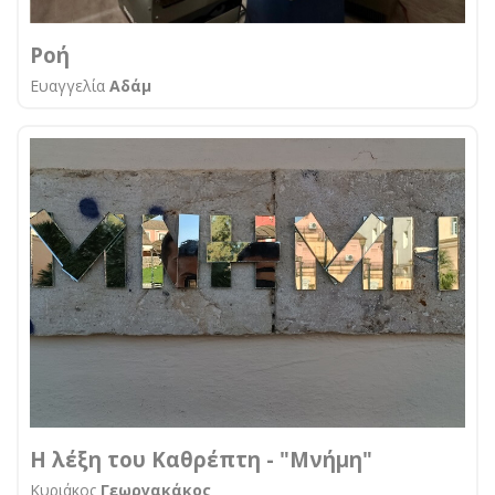
Ροή
Ευαγγελία
Αδάμ
Η λέξη του Καθρέπτη - "Μνήμη"
Κυριάκος
Γεωργακάκος