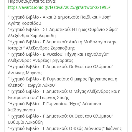
Παρουσιάζονται τα έργα:
https://avarts.ionio.gr/festival/2025/gr/artworks/1995/
“Ηχητικό Βιβλίο - A και Β Δημοτικού: Παιδί και Φύση”
Αγάπη Κοσσίδου
“Ηχητικό Βιβλίο - ΣΤ Δημοτικού: Η Γη ως Ουράνιο Σώμα”
Αλεξάνδρα Χαραλαμπίδη
“Ηχητικό Βιβλίο - Γ Δημοτικού: Από τη Μυθολογία στην
Ιστορία “ Αλέξανδρος Ζαρακοβίτης
“Ηχητικό Βιβλίο - Β Λυκείου: Τέχνη και Τεχνολογία“
Αλέξανδρος-Ανδρέας Γρηγοράτος
“Ηχητικό Βιβλίο - Γ Δημοτικού: Οι Θεοί του Ολύμπου”
Αντωνης Μαρινος
“Ηχητικό Βιβλίο - Β Γυμνασίου: Ο μικρός Πρίγκιπας και η
αλεπού” Γεωργία Λύκου
“Ηχητικό Βιβλίο - Γ Δημοτικού: Ο Μέγας Αλέξανδρος και η
Εκστρατεία του” Γιώργος Σπαής
“Ηχητικό Βιβλίο - Γ Γυμνασίου: Ήχος” Δέσποινα
Χαϊδόγιαννου
“Ηχητικό Βιβλίο - Γ Δημοτικού: Οι Θεοί του Ολύμπου”
Ευθυμία Λυκούδη
“Ηχητικό Βιβλίο - Γ Δημοτικού: Ο Θεός Διόνυσος” Ιωάννης