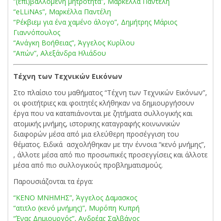
“(επι)βαλλόμενη μητρότητα”, Μαρκέλλα Παντελη
“eLLiNAs”, Μαρκέλλα Παντέλη
“Ρέκβιεμ για ένα χαμένο άλογο”, Δημήτρης Μάριος
Γιαννόπουλος
“Ανάγκη Βοήθειας”, Άγγελος Κυρίλου
“Απών”, Αλεξάνδρα Ηλιάδου
Τέχνη των Τεχνικών Εικόνων
Στο πλαίσιο του μαθήματος “Τέχνη των Τεχνικών Εικόνων”,
οι φοιτήτριες και φοιτητές κλήθηκαν να δημιουργήσουν
έργα που να καταπιάνονται με ζητήματα συλλογικής και
ατομικής μνήμης, ιστορικης καταγραφής κοινωνικών
διαφορών μέσα από μια ελεύθερη προσέγγιση του
θέματος. Ειδικά ασχολήθηκαν με την έννοια “κενό μνήμης”,
, άλλοτε μέσα από πιο προσωπικές προσεγγίσεις και άλλοτε
μέσα από πιο συλλογικούς προβληματισμούς.
Παρουσιάζονται τα έργα:
“ΚΕΝΟ ΜΝΗΜΗΣ”, Άγγελος Δαμασκος
“ατιτλο (κενό μνήμης)”, Μυρόπη Κυπρή
“Ένας Δημιουργός”, Ανδρέας Σαλβάνος