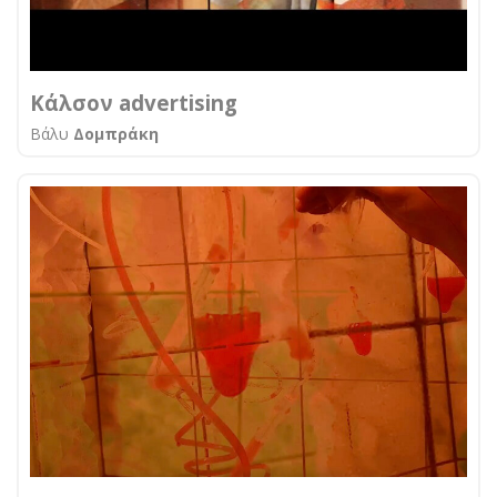
Κάλσον advertising
Βάλυ
Δομπράκη