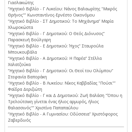
Γιασλακιώτης
“Ηχητικό Βιβλίο - Γ Λυκείου: Νάνος Βαλαωρίτης "Μικρός
Θρήνος"” Κωνσταντίνος-Ερνέστο Οικονόμου
“Ηχητικό Βιβλίο - ΣΤ Δημοτικού: To Μηχάνημα” Μαρία
Χλωροκώστα
“Ηχητικό Βιβλίο - Γ Δημοτικού: Ο Θεός Διόνυσος”
Παρασκευή Βούλγαρη
“Ηχητικό Βιβλίο - Ε Δημοτικού: Ήχος” Σταυρούλα
Μπουκουβάλα
“Ηχητικό Βιβλίο - Α Δημοτικού: Η Παρέα” Στέλλα
Χαλατζούκα
“Ηχητικό Βιβλίο - Γ Δημοτικού: Οι Θεοί του Ολύμπου“
Στεφανία Βαποράκη
“Ηχητικό Βιβλίο - Β Λυκείου: Νίκος Καββαδίας "Πούσι"”
Φαίδρα Δεριζιώτη
“Ηχητικό Βιβλίο - Γ και Δ Δημοτικού: Ζωή Βαλάση "Όπου η
Τρελούτσικη γίνεται ένας ήλιος αρμυρός, ήλιος
θαλασσινός"” Χριστίνα Παπαπαύλου
“Ηχητικό Βιβλίο - A Γυμνασίου: Οδύσσεια” Χριστόφορος
Ζαβερδινός