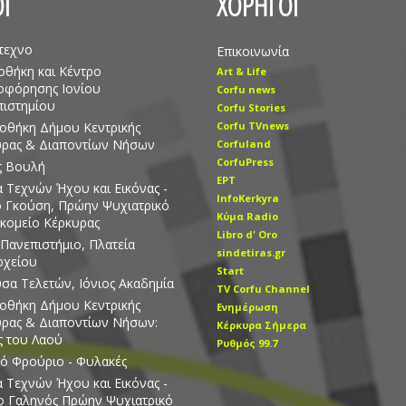
Ι
ΧΟΡΗΓΟΙ
τεχνο
Επικοινωνία
οθήκη και Κέντρο
Art & Life
οφόρησης Ιονίου
Corfu news
ιστημίου
Corfu Stories
οθήκη Δήμου Κεντρικής
Corfu TVnews
υρας & Διαποντίων Νήσων
Corfuland
CorfuPress
ς Βουλή
EΡT
 Τεχνών Ήχου και Εικόνας -
InfoKerkyra
ο Γκούση, Πρώην Ψυχιατρικό
Kύμα Radio
κομείο Κέρκυρας
Libro d' Οro
 Πανεπιστήμιο, Πλατεία
sindetiras.gr
ρχείου
Start
σα Τελετών, Ιόνιος Ακαδημία
TV Corfu Channel
οθήκη Δήμου Κεντρικής
Ενημέρωση
ρας & Διαποντίων Νήσων:
Κέρκυρα Σήμερα
 του Λαού
Ρυθμός 99.7
ό Φρούριο - Φυλακές
 Τεχνών Ήχου και Εικόνας -
ο Γαληνός Πρώην Ψυχιατρικό