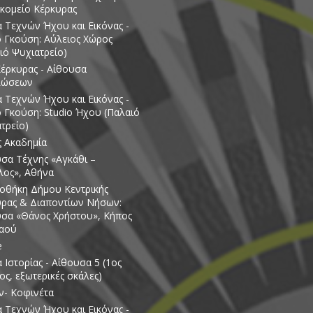
κομείο Κέρκυρας
 Τεχνών Ήχου και Εικόνας -
ο Γκούση: Αύλειος Χώρος
ιό Ψυχιατρείο)
έρκυρας - Αίθουσα
λώσεων
 Τεχνών Ήχου και Εικόνας -
ο Γκούση: Studio Ήχου (Παλαιό
τρείο)
ς Ακαδημία
σα Τέχνης «Αγκάθι –
λος», Αθήνα
οθήκη Δήμου Κεντρικής
ρας & Διαποντίων Νήσων:
σα «Θάνος Χρήστου», Κήπος
Λαού
e
 Ιστορίας - Αίθουσα 5 (1ος
ς, εξωτερικές σκάλες)
ν- Κοφινέτα
 Τεχνών Ήχου και Εικόνας -