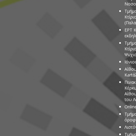
Νοσο
Τμήμα
Κτίρι
(Παλα
ΕΡΤ Κ
εκδη
Τμήμα
Κτίρι
Ψυχια
Ιόνιο
Αίθου
Kartά
Πινακ
Κέρκυ
Αίθου
του 
Onlin
Τμήμα
όροφο
Λιστό
Τμήμα