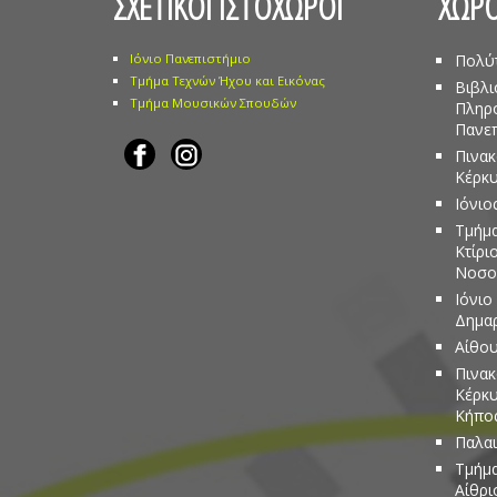
ΣΧΕΤΙΚΟΙ ΙΣΤΟΧΩΡΟΙ
ΧΩΡΟ
Ιόνιο Πανεπιστήμιο
Πολύ
Τμήμα Τεχνών Ήχου και Εικόνας
Βιβλι
Τμήμα Μουσικών Σπουδών
Πληρ
Πανεπ
Πινακ
Κέρκ
Ιόνιο
Τμήμα
Κτίρι
Νοσο
Ιόνιο
Δημα
Αίθου
Πινακ
Κέρκυ
Κήπος
Παλαι
Τμήμα
Αίθρι