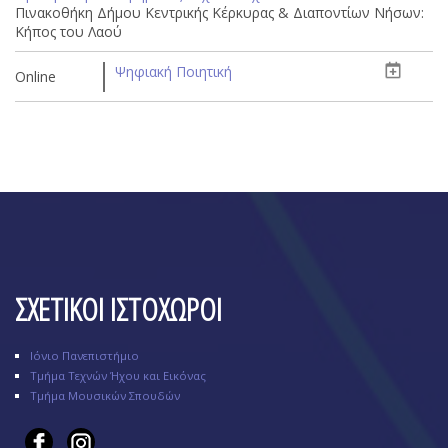
Πινακοθήκη Δήμου Κεντρικής Κέρκυρας & Διαποντίων Νήσων:
Κήπος του Λαού
Ψηφιακή Ποιητική
Online
ΣΧΕΤΙΚΟΙ ΙΣΤΟΧΩΡΟΙ
Ιόνιο Πανεπιστήμιο
Τμήμα Τεχνών Ήχου και Εικόνας
Τμήμα Μουσικών Σπουδών