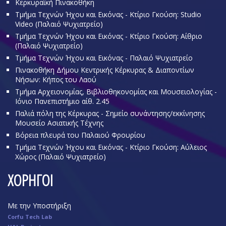
Κερκυραϊκή Πινακοθήκη
Τμήμα Τεχνών Ήχου και Εικόνας - Κτίριο Γκούση: Studio
Video (Παλαιό Ψυχιατρείο)
Τμήμα Τεχνών Ήχου και Εικόνας - Κτίριο Γκούση: Αίθριο
(Παλαιό Ψυχιατρείο)
Τμήμα Τεχνών Ήχου και Εικόνας - Παλαιό Ψυχιατρείο
Πινακοθήκη Δήμου Κεντρικής Κέρκυρας & Διαποντίων
Νήσων: Κήπος του Λαού
Τμήμα Αρχειονομίας, Βιβλιοθηκονομίας και Μουσειολογίας -
Ιόνιο Πανεπιστήμιο αίθ. 2.45
Παλιά πόλη της Κέρκυρας - Σημείο συνάντησης/εκκίνησης
Μουσείο Ασιατικής Τέχνης
Βόρεια πλευρά του Παλαιού Φρουρίου
Τμήμα Τεχνών Ήχου και Εικόνας - Κτίριο Γκούση: Αύλειος
Χώρος (Παλαιό Ψυχιατρείο)
ΧΟΡΗΓΟΙ
Με την Υποστήριξη
Corfu Tech Lab