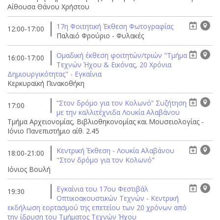
Αίθουσα Θάνου Χρήστου
17η Φοιτητική Έκθεση Φωτογραφίας
12:00-17:00
Παλαιό Φρούριο - Φυλακές
Ομαδική έκθεση φοιτητών/τριών "Τμήμα
16:00-17:00
Τεχνών Ήχου & Εικόνας, 20 Χρόνια
Δημιουργικότητας" - Εγκαίνια
Κερκυραϊκή Πινακοθήκη
“Στον δρόμο για τον Κολωνό” Συζήτηση
17:00
με την καλλιτέχνιδα Λουκία Αλαβάνου
Τμήμα Αρχειονομίας, Βιβλιοθηκονομίας και Μουσειολογίας -
Ιόνιο Πανεπιστήμιο αίθ. 2.45
Κεντρική Έκθεση - Λουκία Αλαβάνου
18:00-21:00
"Στον δρόμο για τον Κολωνό"
Ιόνιος Βουλή
Εγκαίνια του 17ου Φεστιβάλ
19:30
Οπτικοακουστικών Τεχνών - Κεντρική
εκδήλωση εορτασμού της επετείου των 20 χρόνων από
την ίδρυση του Τμήματος Τεχνών Ήχου