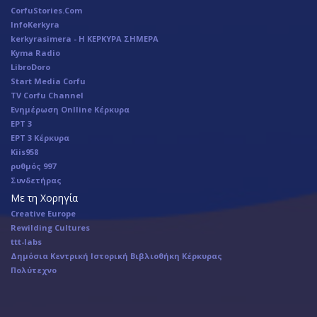
CorfuStories.Com
InfoKerkyra
kerkyrasimera - Η ΚΕΡΚΥΡΑ ΣΗΜΕΡΑ
Kyma Radio
LibroDoro
Start Media Corfu
TV Corfu Channel
Ενημέρωση Onlline Κέρκυρα
ΕΡΤ 3
ΕΡΤ 3 Κέρκυρα
Κiis958
ρυθμός 997
Συνδετήρας
Με τη Χορηγία
Creative Europe
Rewilding Cultures
ttt-labs
Δημόσια Κεντρική Ιστορική Βιβλιοθήκη Κέρκυρας
Πολύτεχνο