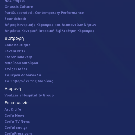
HAL Project
Onassis Culture
PartSuspended - Contemporary Performance
Soundcheck
Δήμος Κεντρικής Κέρκυρας και Διαποντίων Νήσων
Δημόσια Κεντρική Ιστορική Βιβλιοθήκη Κέρκυρας
Διατροφή
Cake boutique
Favela Nº17
StarenioBakery
Μπούρου Μπούρου
Στάζει Μέλι
Ταβέρνα Λαδόκολλα
Το Ταβερνάκι της Μαρίνας
Διαμονή
Voulgaris Hospitality Group
Επικοινωνία
Art & Life
Corfu News
Corfu TV News
Corfuland.gr
CorfuPress.com