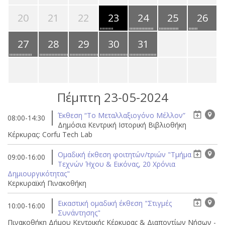
20
21
22
23
24
25
26
27
28
29
30
31
Πέμπτη 23-05-2024
Έκθεση “Το Μεταλλαξιογόνο Μέλλον”
08:00-14:30
Δημόσια Κεντρική Ιστορική Βιβλιοθήκη
Κέρκυρας: Corfu Tech Lab
Ομαδική έκθεση φοιτητών/τριών "Τμήμα
09:00-16:00
Τεχνών Ήχου & Εικόνας, 20 Χρόνια
Δημιουργικότητας"
Κερκυραϊκή Πινακοθήκη
Eικαστική ομαδική έκθεση "Στιγμές
10:00-16:00
Συνάντησης"
Πινακοθήκη Δήμου Κεντρικής Κέρκυρας & Διαποντίων Νήσων -