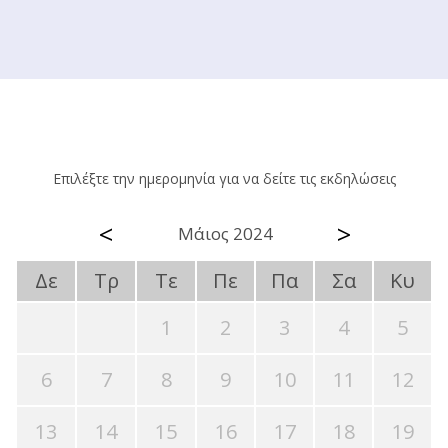
Επιλέξτε την ημερομηνία για να δείτε τις εκδηλώσεις
<
>
Μάιος 2024
Δε
Τρ
Τε
Πε
Πα
Σα
Κυ
1
2
3
4
5
6
7
8
9
10
11
12
13
14
15
16
17
18
19