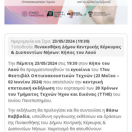
Ημερομηνία και Ώρα:
23/05/2024 (19:30)
Τοποθεσία:
Πινακοθήκη Δήμου Κεντρικής Κέρκυρας
& Διαποντίων Νήσων: Κήπος του Λαού
Την
Πέμπτη 23/05/2024
στις
19:30
στον
Κήπο του
Λαού
θα πραγματοποιηθούν τα
εγκαίνια
του
17ου
Φεστιβάλ Οπτικοακουστικών Τεχνών (23 Μαΐου –
02 Ιουνίου 2024)
που αποτελούν την
κεντρική
επετειακή εκδήλωση
του εορτασμού των
20 Χρόνων
του Τμήματος Τεχνών Ήχου και Εικόνας (ΤΤΗΕ)
του
Ιονίου Πανεπιστημίου.
Την εκδήλωση θα προλογίσει και θα συντονίσει η
Βάσω
Καββαδία
, υπεύθυνη οργάνωσης εκθέσεων και δράσεων
της Πινακοθήκης του Δήμου Κεντρικής Κέρκυρας &
Διαποντίων Νήσων. Χαιρετισμό θα απευθύνουν: