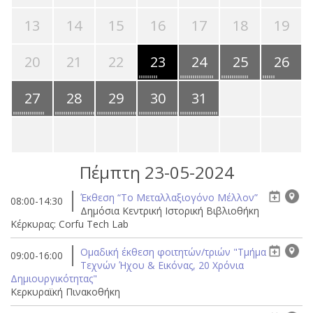
13
14
15
16
17
18
19
20
21
22
23
24
25
26
27
28
29
30
31
Πέμπτη 23-05-2024
Έκθεση “Το Μεταλλαξιογόνο Μέλλον”
08:00-14:30
Δημόσια Κεντρική Ιστορική Βιβλιοθήκη
Κέρκυρας: Corfu Tech Lab
Ομαδική έκθεση φοιτητών/τριών "Τμήμα
09:00-16:00
Τεχνών Ήχου & Εικόνας, 20 Χρόνια
Δημιουργικότητας"
Κερκυραϊκή Πινακοθήκη