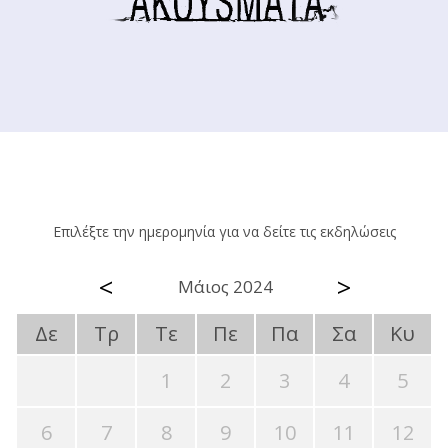
Επιλέξτε την ημερομηνία για να δείτε τις εκδηλώσεις
<
>
Μάιος 2024
Δε
Τρ
Τε
Πε
Πα
Σα
Κυ
1
2
3
4
5
6
7
8
9
10
11
12