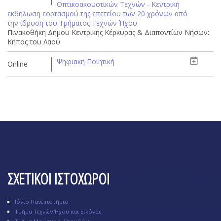
Οπτικοακουστικών Τεχνών - Κεντρική
εκδήλωση εορτασμού της επετείου των 20 χρόνων από
την ίδρυση του Τμήματος Τεχνών Ήχου
Πινακοθήκη Δήμου Κεντρικής Κέρκυρας & Διαποντίων Νήσων:
Κήπος του Λαού
Ψηφιακή Ποιητική
Online
ΣΧΕΤΙΚΟΙ ΙΣΤΟΧΩΡΟΙ
Ιόνιο Πανεπιστήμιο
Τμήμα Τεχνών Ήχου και Εικόνας