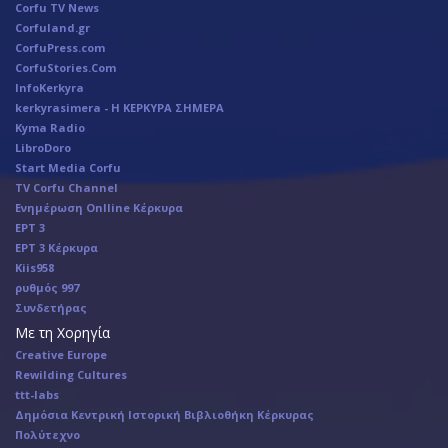
Corfu TV News
Corfuland.gr
CorfuPress.com
CorfuStories.Com
InfoKerkyra
kerkyrasimera - Η ΚΕΡΚΥΡΑ ΣΗΜΕΡΑ
Kyma Radio
LibroDoro
Start Media Corfu
TV Corfu Channel
Ενημέρωση Onlline Κέρκυρα
ΕΡΤ 3
ΕΡΤ 3 Κέρκυρα
Κiis958
ρυθμός 997
Συνδετήρας
Με τη Χορηγία
Creative Europe
Rewilding Cultures
ttt-labs
Δημόσια Κεντρική Ιστορική Βιβλιοθήκη Κέρκυρας
Πολύτεχνο