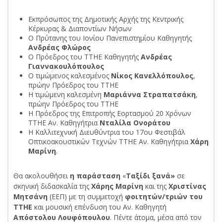
Εκπρόσωπος της Δημοτικής Αρχής της Κεντρικής
Κέρκυρας & Διαποντίων Νήσων
Ο Πρύτανης του Ιονίου Πανεπιστημίου Καθηγητής
Ανδρέας Φλώρος
Ο Πρόεδρος του ΤΤΗΕ Καθηγητής
Ανδρέας
Γιαννακουλόπουλος
Ο τιμώμενος καλεσμένος
Νίκος Κανελλόπουλος
,
πρώην Πρόεδρος του ΤΤΗΕ
Η τιμώμενη καλεσμένη
Μαριάννα Στραπατσάκη
,
πρώην Πρόεδρος του ΤΤΗΕ
Η Πρόεδρος της Επιτροπής Εορτασμού 20 Χρόνων
ΤΤΗΕ Αν. Καθηγήτρια
Νταλίλα Ονοράτου
Η Καλλιτεχνική Διευθύντρια του 17ου Φεστιβάλ
Οπτικοακουστικών Τεχνών ΤΤΗΕ Αν. Καθηγήτρια
Χάρη
Μαρίνη
.
Θα ακολουθήσει
η παράσταση
«
Ταξίδι ξανά»
σε
σκηνική διδασκαλία της
Χάρης Μαρίνη
και της
Χριστίνας
Μητσάνη
(ΕΕΠ) με τη συμμετοχή
φοιτητών/τριών του
ΤΤΗΕ
και μουσική επένδυση του Αν. Καθηγητή
Απόστολου Λουφόπουλου
. Πέντε άτομα, μέσα από τον