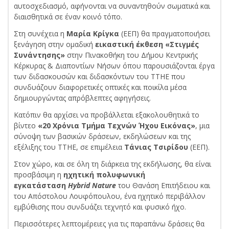
αυτοσχεδιασμό, αφήνονται να συναντηθούν σωματικά και
διαισθητικά σε έναν κοινό τόπο.
Στη συνέχεια η
Μαρία Κρίγκα
(ΕΕΠ) θα πραγματοποιήσει
ξενάγηση στην ομαδική
εικαστική έκθεση
«Στιγμές
Συνάντησης»
στην Πινακοθήκη του Δήμου Κεντρικής
Κέρκυρας & Διαποντίων Νήσων όπου παρουσιάζονται έργα
των διδασκουσών και διδασκόντων του ΤΤΗΕ που
συνδυάζουν διαφορετικές οπτικές και ποικίλα μέσα
δημιουργώντας απρόβλεπτες αφηγήσεις.
Κατόπιν θα αρχίσει να προβάλλεται εξακολουθητικά το
βίντεο
«20 Χρόνια Τμήμα Τεχνών Ήχου Εικόνας»
, μια
σύνοψη των βασικών δράσεων, εκδηλώσεων και της
εξέλιξης του ΤΤΗΕ, σε επιμέλεια
Τάνιας Τσιρίδου
(ΕΕΠ).
Στον χώρο, και σε όλη τη διάρκεια της εκδήλωσης, θα είναι
προσβάσιμη η
ηχητική πολυφωνική
εγκατάσταση
Hybrid Nature
του Θανάση Επιτήδειου και
του Απόστολου Λουφόπουλου, ένα ηχητικό περιβάλλον
εμβύθισης που συνδυάζει τεχνητό και φυσικό ήχο.
Περισσότερες λεπτομέρειες για τις παραπάνω δράσεις θα