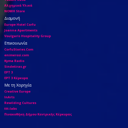
Αλχημικά Υλικά
ΝΟΜΗ Store
Διαμονή
Europe Hotel Corfu
Joanna Apartments
Voulgaris Hospitality Group
Επικοινωνία
CorfuStories.Com
enimerosi.com
Kyma Radio
Sindetiras.gr
ΕΡΤ 3
ΕΡΤ 3 Κέρκυρα
Με τη Χορηγία
Creative Europe
InArts
Rewilding Cultures
ttt-labs
Πινακοθήκη Δήμου Κεντρικής Κέρκυρας