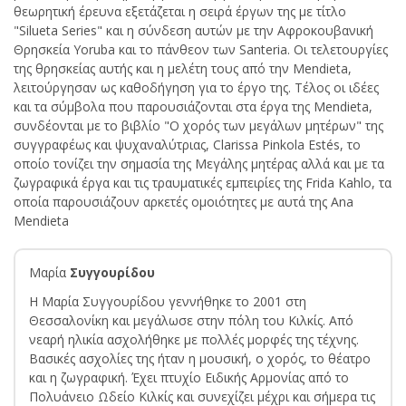
θεωρητική έρευνα εξετάζεται η σειρά έργων της με τίτλο
"Silueta Series" και η σύνδεση αυτών με την Αφροκουβανική
Θρησκεία Yoruba και το πάνθεον των Santeria. Οι τελετουργίες
της θρησκείας αυτής και η μελέτη τους από την Mendieta,
λειτούργησαν ως καθοδήγηση για το έργο της. Τέλος οι ιδέες
και τα σύμβολα που παρουσιάζονται στα έργα της Mendieta,
συνδέονται με το βιβλίο "Ο χορός των μεγάλων μητέρων" της
συγγραφέως και ψυχαναλύτριας, Clarissa Pinkola Estés, το
οποίο τονίζει την σημασία της Μεγάλης μητέρας αλλά και με τα
ζωγραφικά έργα και τις τραυματικές εμπειρίες της Frida Kahlo, τα
οποία παρουσιάζουν αρκετές ομοιότητες με αυτά της Ana
Mendieta
Μαρία
Συγγουρίδου
Η Μαρία Συγγουρίδου γεννήθηκε το 2001 στη
Θεσσαλονίκη και μεγάλωσε στην πόλη του Κιλκίς. Από
νεαρή ηλικία ασχολήθηκε με πολλές μορφές της τέχνης.
Βασικές ασχολίες της ήταν η μουσική, ο χορός, το θέατρο
και η ζωγραφική. Έχει πτυχίο Ειδικής Αρμονίας από το
Πολυάνειο Ωδείο Κιλκίς και συνεχίζει μέχρι και σήμερα τις