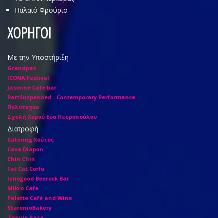
Παλαιό Φρούριο
ΧΟΡΗΓΟΙ
Με την Υποστήριξη
Grandpas
ICONA Festival
Jasmine Cafe bar
PartSuspended - Contemporary Performance
Πολύτεχνο
Σχολή Χορού Εύα Πετροπούλου
Διατροφή
Catering Χούτος
Cava Diapon
Chin Chin
Fat Cat Corfu
Iznogood Βeerock Bar
Mikro Cafe
Palette Café and Wine
StarenioBakery
Tabule Rasa