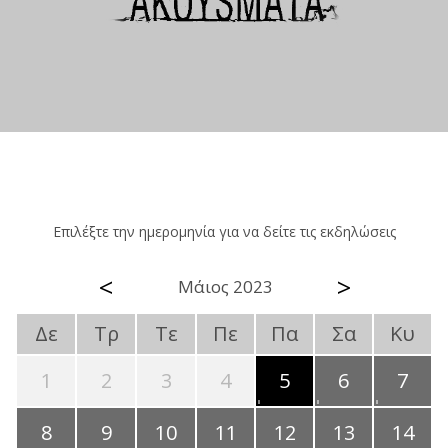
Επιλέξτε την ημερομηνία για να δείτε τις εκδηλώσεις
<
>
Μάιος 2023
Δε
Τρ
Τε
Πε
Πα
Σα
Κυ
1
2
3
4
5
6
7
8
9
10
11
12
13
14