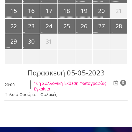
15
16
17
18
19
20
21
22
23
24
25
26
27
28
29
30
31
Παρασκευή 05-05-2023
16η Συλλογική Έκθεση Φωτογραφίας -
20:00
Εγκαίνια
Παλαιό Φρούριο - Φυλακές