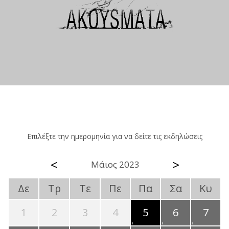
Επιλέξτε την ημερομηνία για να δείτε τις εκδηλώσεις
<
>
Μάιος 2023
Δε
Τρ
Τε
Πε
Πα
Σα
Κυ
1
2
3
4
5
6
7