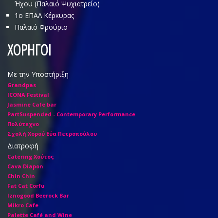
Ήχου (Παλαιό Ψυχιατρείο)
1o ΕΠΑΛ Κέρκυρας
Παλαιό Φρούριο
ΧΟΡΗΓΟΙ
Με την Υποστήριξη
Grandpas
ICONA Festival
Jasmine Cafe bar
PartSuspended - Contemporary Performance
Πολύτεχνο
Σχολή Χορού Εύα Πετροπούλου
Διατροφή
Catering Χούτος
Cava Diapon
Chin Chin
Fat Cat Corfu
Iznogood Βeerock Bar
Mikro Cafe
Palette Café and Wine