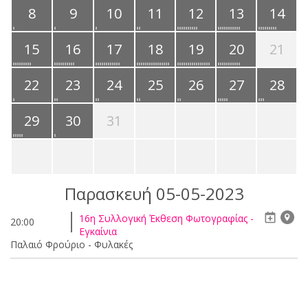
8
9
10
11
12
13
14
15
16
17
18
19
20
21
22
23
24
25
26
27
28
29
30
31
Παρασκευή 05-05-2023
16η Συλλογική Έκθεση Φωτογραφίας -
20:00
Εγκαίνια
Παλαιό Φρούριο - Φυλακές