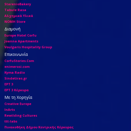
StarenioBakery
Tabule Rasa
Αλχημικά Υλικά
ΝΟΜΗ Store
Διαμονή
Europe Hotel Corfu
Joanna Apartments
Voulgaris Hospitality Group
Επικοινωνία
CorfuStories.Com
enimerosi.com
Kyma Radio
Sindetiras.gr
ΕΡΤ 3
ΕΡΤ 3 Κέρκυρα
Με τη Χορηγία
Creative Europe
InArts
Rewilding Cultures
ttt-labs
Πινακοθήκη Δήμου Κεντρικής Κέρκυρας