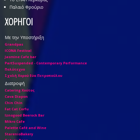
Παλαιό Φρούριο
ΧΟΡΗΓΟΙ
Με την Υποστήριξη
Grandpas
ICONA Festival
Jasmine Cafe bar
PartSuspended - Contemporary Performance
Πολύτεχνο
Σχολή Χορού Εύα Πετροπούλου
Διατροφή
Catering Χούτος
Cava Diapon
Chin Chin
Fat Cat Corfu
Iznogood Βeerock Bar
Mikro Cafe
Palette Café and Wine
StarenioBakery