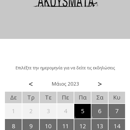
Επιλέξτε την ημερομηνία για να δείτε τις εκδηλώσεις
<
>
Μάιος 2023
Δε
Τρ
Τε
Πε
Πα
Σα
Κυ
1
2
3
4
5
6
7
8
9
10
11
12
13
14