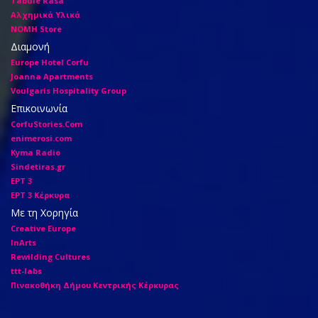
Tabule Rasa
Αλχημικά Υλικά
ΝΟΜΗ Store
Διαμονή
Europe Hotel Corfu
Joanna Apartments
Voulgaris Hospitality Group
Επικοινωνία
CorfuStories.Com
enimerosi.com
Kyma Radio
Sindetiras.gr
ΕΡΤ 3
ΕΡΤ 3 Κέρκυρα
Με τη Χορηγία
Creative Europe
InArts
Rewilding Cultures
ttt-labs
Πινακοθήκη Δήμου Κεντρικής Κέρκυρας