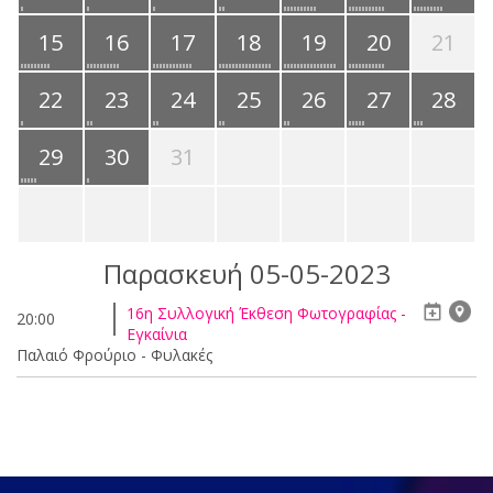
15
16
17
18
19
20
21
22
23
24
25
26
27
28
29
30
31
Παρασκευή 05-05-2023
16η Συλλογική Έκθεση Φωτογραφίας -
20:00
Εγκαίνια
Παλαιό Φρούριο - Φυλακές