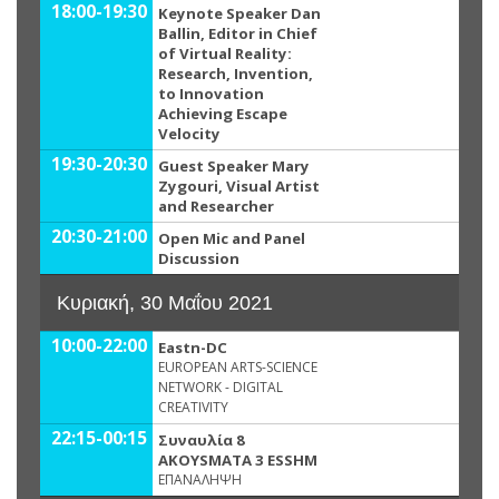
18:00-19:30
Keynote Speaker Dan
Ballin, Editor in Chief
of Virtual Reality:
Research, Invention,
to Innovation
Achieving Escape
Velocity
19:30-20:30
Guest Speaker Mary
Zygouri, Visual Artist
and Researcher
20:30-21:00
Open Mic and Panel
Discussion
Κυριακή, 30 Μαΐου 2021
10:00-22:00
Eastn-DC
EUROPEAN ARTS-SCIENCE
NETWORK - DIGITAL
CREATIVITY
22:15-00:15
Συναυλία 8
AKOYSMATA 3 ESSHM
ΕΠΑΝΑΛΗΨΗ