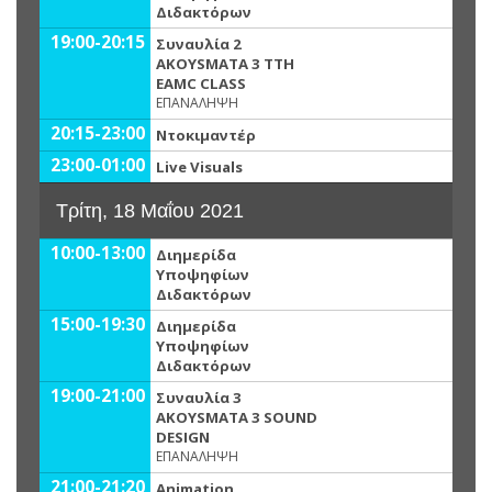
Διδακτόρων
19:00-20:15
Συναυλία 2
AKOYSMATA 3 ΤΤΗ
ΕΑMC CLASS
ΕΠΑΝΑΛΗΨΗ
20:15-23:00
Ντοκιμαντέρ
23:00-01:00
Live Visuals
Τρίτη, 18 Μαΐου 2021
10:00-13:00
Διημερίδα
Υποψηφίων
Διδακτόρων
15:00-19:30
Διημερίδα
Υποψηφίων
Διδακτόρων
19:00-21:00
Συναυλία 3
AKOYSMATA 3 SOUND
DESIGN
ΕΠΑΝΑΛΗΨΗ
21:00-21:20
Animation