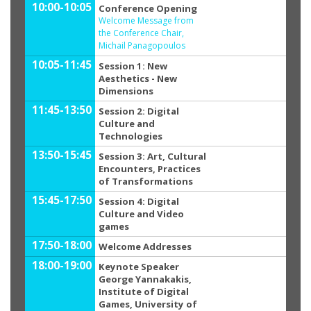
10:00-10:05
Conference Opening
Welcome Message from
the Conference Chair,
Michail Panagopoulos
10:05-11:45
Session 1: New
Aesthetics - New
Dimensions
11:45-13:50
Session 2: Digital
Culture and
Technologies
13:50-15:45
Session 3: Art, Cultural
Encounters, Practices
of Transformations
15:45-17:50
Session 4: Digital
Culture and Video
games
17:50-18:00
Welcome Addresses
18:00-19:00
Keynote Speaker
George Yannakakis,
Institute of Digital
Games, University of