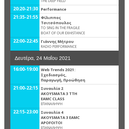
THE DEEP FIELD
20:20-21:30
Performance
21:35-21:55
Φίλιππος
Τσιτσόπουλος
TO SING IN THE FRAGILE
BOAT OF OUR EXHISTANCE
22:00-22:45
Γιάννης Μήτρου
RADIO PERFORMANCE
Δευτέρα, 24 Μαΐου 2021
16:00-19:00
Web Trends 2021:
Σχεδιασμός,
Παραγωγή, Προώθηση
21:00-22:15
Συναυλία 2
AKOYSMATA 3 ΤΤΗ
ΕΑMC CLASS
ΕΠΑΝΑΛΗΨΗ
22:15-23:00
Συναυλία 4
AKOYSMATA 3 EAMC
APOFOITOI
ΕΠΑΝΑΛΗΨΗ