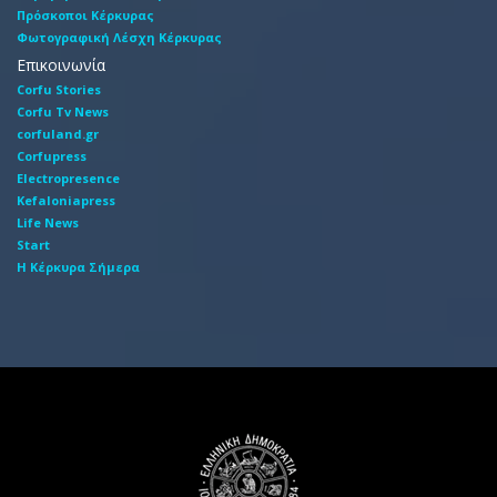
Πρόσκοποι Κέρκυρας
Φωτογραφική Λέσχη Κέρκυρας
Επικοινωνία
Corfu Stories
Corfu Tv News
corfuland.gr
Corfupress
Electropresence
Kefaloniapress
Life News
Start
Η Κέρκυρα Σήμερα