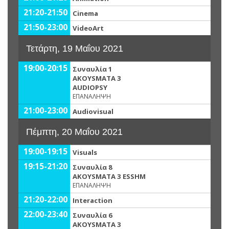
21:20-21:50
Cinema
21:50-23:00
VideoArt
Τετάρτη, 19 Μαΐου 2021
19:00-20:15
Συναυλία 1
AKOYSMATA 3
AUDIOPSY
ΕΠΑΝΑΛΗΨΗ
21:00-23:00
Audiovisual
Πέμπτη, 20 Μαΐου 2021
19:00-19:15
Visuals
19:15-21:20
Συναυλία 8
AKOYSMATA 3 ESSHM
ΕΠΑΝΑΛΗΨΗ
21:20-22:00
Interaction
22:00-23:40
Συναυλία 6
AKOYSMATA 3