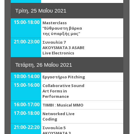
Τρίτη, 25 Μαΐου 2021
15:00-18:00
Masterclass
"Εύθραυστη βάρκα
της ύπαρξής μας"
21:00-23:00
Συναυλία 7
AKOYSMATA 3 ASABE
Live Electronics
Τετάρτη, 26 Μαΐου 2021
10:00-14:00
Εργαστήριο Pitching
15:00-16:00
Collaborative Sound
Art Forms in
Performance
16:00-17:00
TIMBI : Musical MMO
17:00-18:00
Networked Live
Coding
21:00-22:20
Συναυλία 5
AKOYSMATA 3