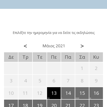
Επιλέξτε την ημερομηνία για να δείτε τις εκδηλώσεις
<
>
Μάιος 2021
Δε
Τρ
Τε
Πε
Πα
Σα
Κυ
1
2
3
4
5
6
7
8
9
10
11
12
13
14
15
16
17
18
19
20
21
22
23