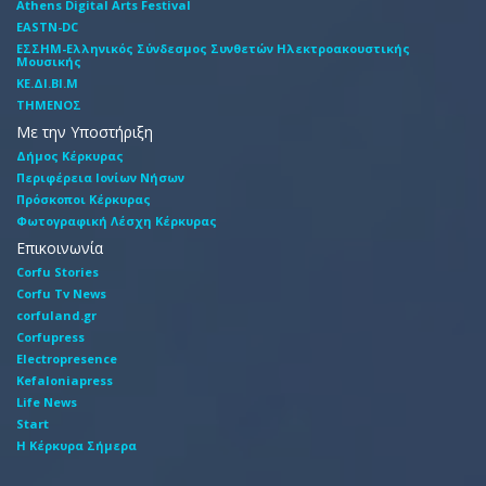
Athens Digital Arts Festival
EASTN-DC
EΣΣHM-Eλληνικός Σύνδεσμος Συνθετών Hλεκτροακουστικής
Mουσικής
ΚΕ.ΔΙ.ΒΙ.Μ
ΤΗΜΕΝΟΣ
Με την Υποστήριξη
Δήμος Κέρκυρας
Περιφέρεια Ιονίων Νήσων
Πρόσκοποι Κέρκυρας
Φωτογραφική Λέσχη Κέρκυρας
Επικοινωνία
Corfu Stories
Corfu Tv News
corfuland.gr
Corfupress
Electropresence
Kefaloniapress
Life News
Start
Η Κέρκυρα Σήμερα