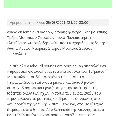
Ημερομηνία και Ώρα:
25/05/2021 (21:00-23:00)
asabe ensemble (σύνολο ζωντανής ηλεκτρονικής μουσικής,
Τμήμα Μουσικών Σπουδών, Ιόνιο Πανεπιστήμιο)
Ελευθέριος Ατσοπάρδης, Φίλιππος Θεοχαρίδης, Θοδωρής
Λώτης, Αννίτα Μαυρίκη, Σπύρος Μουτσάι, Στέλιος
Τσίλογλου
Το σύνολο asabe (all sounds are born equal) αποτελεί ένα
πειραματικό φυτώριο ανάμεσα στα σύνολα του Τμήματος
Μουσικών Σπουδών στο Ιόνιο Πανεπιστήμιο.
Πειραματίζεται μεταξύ δομημένων και διαισθητικών
αυτοσχεδιασμών και εργάζεται για την κατάκτηση της
ισότητας όλων των ήχων. Μεταξύ των εμφανίσεών του
περιλαμβάνονται μυστικές και δημόσιες συναυλίες στο
λεωφορείο της γραμμής 2 στην Κέρκυρα, στο Πολύτεχνο
(Κέρκυρα), στο θέατρο Alte Schmiede της Βιέννης, σε ένα
εγκαταλελειμμένο εργοστάσιο κονσερβοποιίας στις