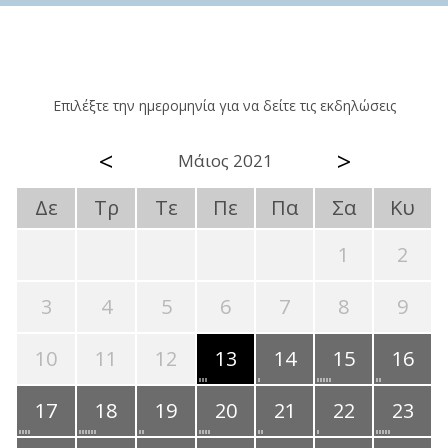
Επιλέξτε την ημερομηνία για να δείτε τις εκδηλώσεις
<
>
Μάιος 2021
Δε
Τρ
Τε
Πε
Πα
Σα
Κυ
1
2
3
4
5
6
7
8
9
10
11
12
13
14
15
16
17
18
19
20
21
22
23