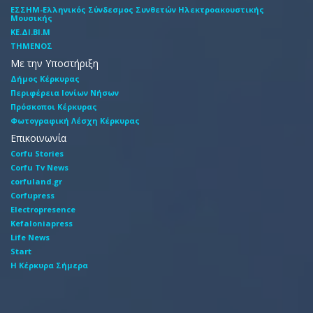
EΣΣHM-Eλληνικός Σύνδεσμος Συνθετών Hλεκτροακουστικής
Mουσικής
ΚΕ.ΔΙ.ΒΙ.Μ
ΤΗΜΕΝΟΣ
Με την Υποστήριξη
Δήμος Κέρκυρας
Περιφέρεια Ιονίων Νήσων
Πρόσκοποι Κέρκυρας
Φωτογραφική Λέσχη Κέρκυρας
Επικοινωνία
Corfu Stories
Corfu Tv News
corfuland.gr
Corfupress
Electropresence
Kefaloniapress
Life News
Start
Η Κέρκυρα Σήμερα