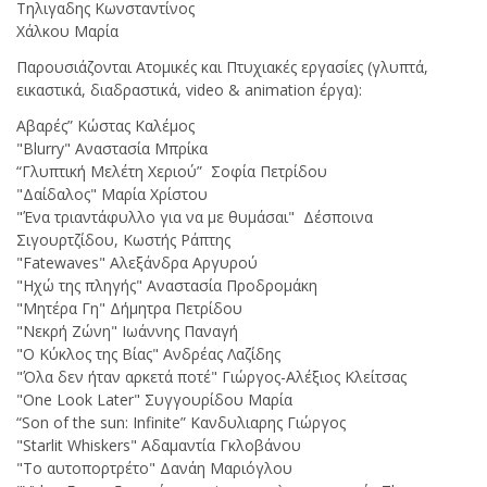
Τηλιγαδης Κωνσταντίνος
Χάλκου Μαρία
Παρουσιάζονται Ατομικές και Πτυχιακές εργασίες (γλυπτά,
εικαστικά, διαδραστικά, video & animation έργα):
Αβαρές” Κώστας Καλέμος
"Blurry" Αναστασία Μπρίκα
“Γλυπτική Μελέτη Χεριού” Σοφία Πετρίδου
"Δαίδαλος" Μαρία Χρίστου
"Ένα τριαντάφυλλο για να με θυμάσαι" Δέσποινα
Σιγουρτζίδου, Κωστής Ράπτης
"Fatewaves" Αλεξάνδρα Αργυρού
"Ηχώ της πληγής" Αναστασία Προδρομάκη
"Μητέρα Γη" Δήμητρα Πετρίδου
"Νεκρή Ζώνη" Ιωάννης Παναγή
"Ο Κύκλος της Βίας" Ανδρέας Λαζίδης
"Όλα δεν ήταν αρκετά ποτέ" Γιώργος-Αλέξιος Κλείτσας
"One Look Later" Συγγουρίδου Μαρία
“Son of the sun: Infinite” Κανδυλιαρης Γιώργος
"Starlit Whiskers" Αδαμαντία Γκλοβάνου
"Το αυτοπορτρέτο" Δανάη Μαριόγλου