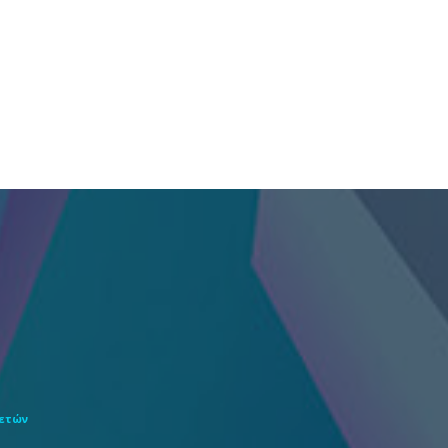
θετών