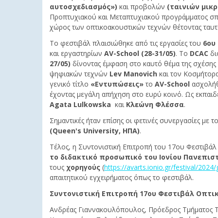
αυτοσχεδιασμός»)
και προβολών
(ταινιών μικρ
Προπτυχιακού και Μεταπτυχιακού προγράμματος σπουδ
χώρος των οπτικοακουστικών τεχνών θέτοντας ταυτ
Το φεστιβάλ πλαισιώθηκε από τις εργασίες του
6oυ
και εργαστηρίων
AV-School (28-31/05)
. Το
DCAC
δι
27/05)
δίνοντας έμφαση στο καυτό θέμα της σχέσης
ψηφιακών τεχνών
Lev Manovich
και τον Κοσμήτορα
γενικό τίτλο
«Εντυπώσεις»
το
AV-School
ασχολήθ
έχοντας μεγάλη απήχηση στο ευρύ κοινό. Ως εκπαιδε
Agata Lulkowska
και
Κλεώνη Φλέσσα
.
Σημαντικές ήταν επίσης οι φετινές συνεργασίες με τ
(Queen's University, ΗΠΑ)
.
Τέλος, η Συντονιστική Επιτροπή του 17ου Φεστιβάλ
το διδακτικό προσωπικό
του Ιονίου Πανεπισ
τους
χορηγούς
(
https://avarts.ionio.gr/festival/2024
απαιτητικού εγχειρήματος όπως το φεστιβάλ.
Συντονιστική Επιτροπή 17ου Φεστιβάλ Οπτι
Ανδρέας Γιαννακουλόπουλος, Πρόεδρος Τμήματος Τ