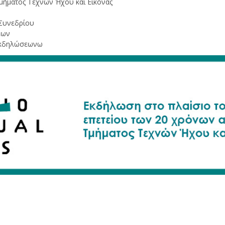
μήματος Τεχνών Ήχου και Εικόνας
Συνεδρίου
εων
Εκδηλώσεωνω