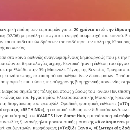
 κεντρική δράση των εορτασμών για τα
20 χρόνια από την ίδρυσ
ή (02/06) με μεγάλη επιτυχία και ενεργή συμμετοχή του κοινού. Επί
 και εκπαιδευτικών δράσεων τροφοδότησε την πόλη της Κέρκυρας με
κής κοινωνίας.
σε στο κοινό διεθνώς αναγνωρισμένους δημιουργούς που με την 
ατεύονται θεματολογίες αιχμής. Κεντρική ήταν η έκθεση του έργου 
 την Ελλάδα στην 59η Μπιενάλε Τέχνης της Βενετίας. Πραγματοπο
α μετανάστευσης, εκτοπισμού και ανθρωπίνων δικαιωμάτων. Παρόμο
ταστροφικές επιπτώσεις της σύγχρονης βιομηχανικής κοινωνίας στην
 διάφορα σημεία της πόλης και στους χώρους του Ιονίου Πανεπιστημ
 Εικόνας και του Εργαστηρίου Ηλεκτροακουστικής Μουσικής Έρευ
τη διοργάνωση του φεστιβάλ. Ομαδικές φοιτητικές εκθέσεις
(«17η
κότητας»,
«
RETHINK»),
η εικαστική έκθεση των διδασκόντων/σών
ραγματικότητας) του
AVARTS Live Game Hub
, η παράσταση
«Απόψε
 συναυλίες ζωντανής ηλεκτροακουστικής μουσικής
«Ακούσματα»
μ
 art και ζωντανών περφόρμανς
(«Ταξίδι Ξανά»,
«Εξωτερικές δρά