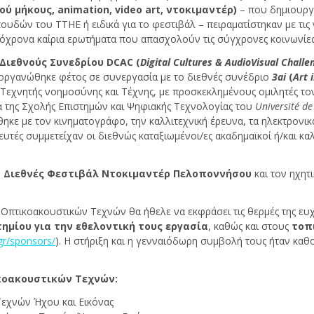
ού μήκους, animation, video art, ντοκιμαντέρ)
– που δημιουργ
ών του ΤΤΗΕ ή ειδικά για το φεστιβάλ – πειραματίστηκαν με τις ν
όχρονα καίρια ερωτήματα που απασχολούν τις σύγχρονες κοινωνίες
 Διεθνούς Συνεδρίου DCAC
(
Digital Cultures & AudioVisual Challe
οργανώθηκε φέτος σε συνεργασία με το διεθνές συνέδριο
3ai
(
Art 
 Τεχνητής νοημοσύνης και Τέχνης, με προσκεκλημένους ομιλητές τ
 της Σχολής Επιστημών και Ψηφιακής Τεχνολογίας του
Université de
ηκε με τον κινηματογράφο, την καλλιτεχνική έρευνα, τα ηλεκτρονικ
υτές συμμετείχαν οι διεθνώς καταξιωμένοι/ες ακαδημαϊκοί ή/και κα
ο
Διεθνές Φεστιβάλ Ντοκιμαντέρ Πελοποννήσου
και τον ηχητ
 Οπτικοακουστικών Τεχνών θα ήθελε να εκφράσει τις θερμές της ευ
τημίου για την εθελοντική τους εργασία
, καθώς και στους
τοπ
/gr/sponsors/
). Η στήριξη και η γενναιόδωρη συμβολή τους ήταν καθο
κοακουστικών Τεχνών:
εχνών Ήχου και Εικόνας