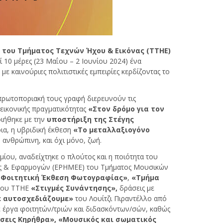
η του Τμήματος Τεχνών Ήχου & Εικόνας
(ΤΤΗΕ)
 10 μέρες (23 Μαΐου – 2 Ιουνίου 2024) ένα
 καινούριες πολιτιστικές εμπειρίες κερδίζοντας το
πρωτοποριακή τους γραφή διερευνούν τις
εικονικής πραγματικότητας
«Στον δρόμο για τον
ιήθηκε με την
υποστήριξη της Στέγης
ια, η υβριδική έκθεση
«Το μεταλλαξιογόνο
 ανθρώπινη, και όχι μόνο, ζωή.
ίου, αναδείχτηκε ο πλούτος και η ποιότητα του
νας & Εφαρμογών (ΕΡΗΜΕΕ) του Τμήματος Μουσικών
 Φοιτητική Έκθεση Φωτογραφίας»
,
«Τμήμα
 του ΤΤΗΕ
«Στιγμές Συνάντησης»,
δράσεις με
 αυτοσχεδιάζουμε»
του Λουίτζι Πιραντέλλο από
ε έργα φοιτητών/τριών και διδασκόντων/σών, καθώς
σεις Κηρήθρα»,
«Μουσικός και σωματικός