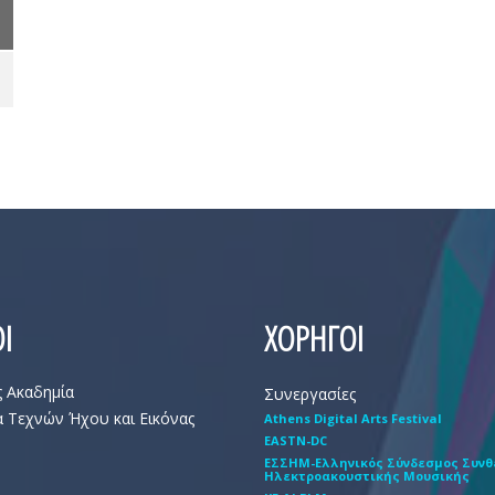
Ι
ΧΟΡΗΓΟΙ
ς Ακαδημία
Συνεργασίες
 Τεχνών Ήχου και Εικόνας
Athens Digital Arts Festival
EASTN-DC
EΣΣHM-Eλληνικός Σύνδεσμος Συν
Hλεκτροακουστικής Mουσικής