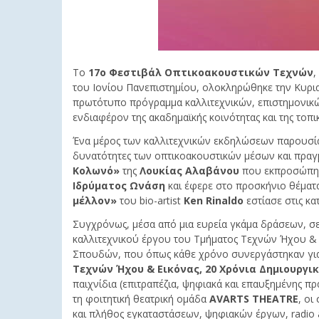
Το
17ο Φεστιβάλ Οπτικοακουστικών Τεχνών
,
του Ιονίου Πανεπιστημίου, ολοκληρώθηκε την Κυριακ
πρωτότυπο πρόγραμμα καλλιτεχνικών, επιστημονικών
ενδιαφέρον της ακαδημαϊκής κοινότητας και της τοπι
Ένα μέρος των καλλιτεχνικών εκδηλώσεων παρουσία
δυνατότητες των οπτικοακουστικών μέσων και πραγμ
Κολωνό»
της
Λουκίας Αλαβάνου
που εκπροσώπησε
Ιδρύματος Ωνάση
και έφερε στο προσκήνιο θέματ
μέλλον»
του bio-artist
Ken Rinaldo
εστίασε στις κα
Συγχρόνως, μέσα από μια ευρεία γκάμα δράσεων, σε
καλλιτεχνικού έργου του Τμήματος Τεχνών Ήχου &
Σπουδών, που όπως κάθε χρόνο συνεργάστηκαν για 
Τεχνών Ήχου & Εικόνας, 20 Χρόνια Δημιουργι
παιχνίδια (επιτραπέζια, ψηφιακά και επαυξημένης π
τη φοιτητική θεατρική ομάδα
AVARTS THEATRE
, οι
και πλήθος εγκαταστάσεων, ψηφιακών έργων, radio