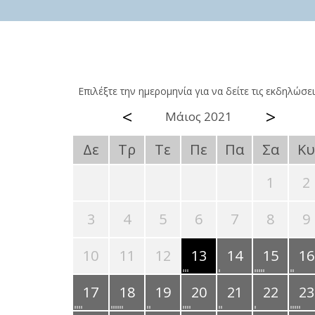
Επιλέξτε την ημερομηνία για να δείτε τις εκδηλώσει
<
>
Μάιος 2021
Δε
Τρ
Τε
Πε
Πα
Σα
Κυ
1
2
3
4
5
6
7
8
9
10
11
12
13
14
15
16
17
18
19
20
21
22
23