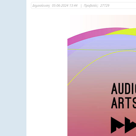
Δημοσίευση:
05-06-2024 13:44
|
Προβολές:
27729