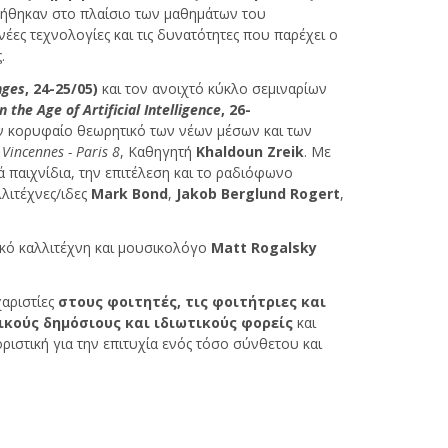
ήθηκαν στο πλαίσιο των μαθημάτων του
έες τεχνολογίες και τις δυνατότητες που παρέχει ο
.
nges
, 24-25/05)
και τον ανοιχτό κύκλο σεμιναρίων
in the Age of Artificial Intelligence
, 26-
ον κορυφαίο θεωρητικό των νέων μέσων και των
 Vincennes - Paris 8
, Καθηγητή
Khaldoun Zreik
. Με
ά παιχνίδια, την επιτέλεση και το ραδιόφωνο
λλιτέχνες/ιδες
Mark Bond
,
Jakob Berglund Rogert
,
ικό καλλιτέχνη και μουσικολόγο
Matt Rogalsky
χαριστίες
στους φοιτητές, τις φοιτήτριες και
ικούς δημόσιους και ιδιωτικούς φορείς
και
ριστική για την επιτυχία ενός τόσο σύνθετου και