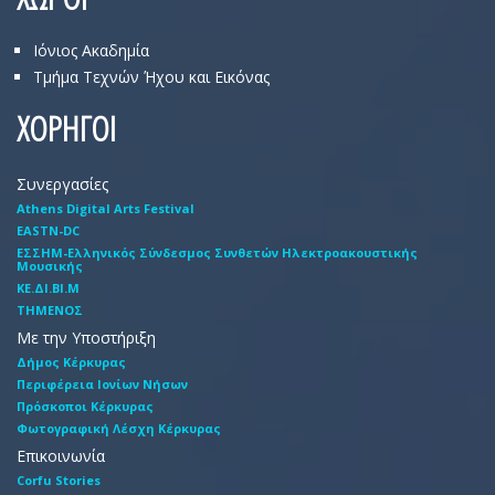
Ιόνιος Ακαδημία
Τμήμα Τεχνών Ήχου και Εικόνας
ΧΟΡΗΓΟΙ
Συνεργασίες
Athens Digital Arts Festival
EASTN-DC
EΣΣHM-Eλληνικός Σύνδεσμος Συνθετών Hλεκτροακουστικής
Mουσικής
ΚΕ.ΔΙ.ΒΙ.Μ
ΤΗΜΕΝΟΣ
Με την Υποστήριξη
Δήμος Κέρκυρας
Περιφέρεια Ιονίων Νήσων
Πρόσκοποι Κέρκυρας
Φωτογραφική Λέσχη Κέρκυρας
Επικοινωνία
Corfu Stories