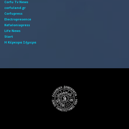
Corfu Tv News
corfuland.gr
Corfupress
Electropresence
Kefaloniapress
Life News
Start
Η Κέρκυρα Σήμερα