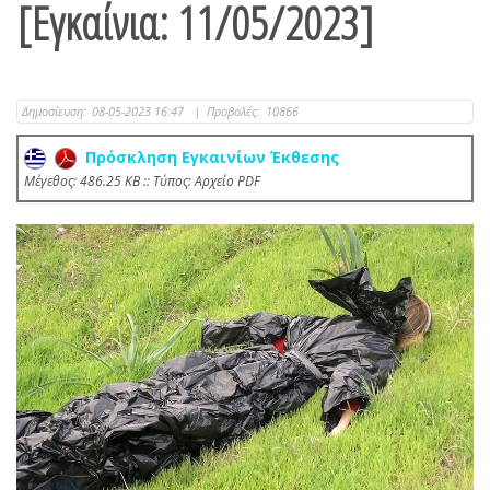
[Εγκαίνια: 11/05/2023]
Δημοσίευση:
08-05-2023 16:47
|
Προβολές:
10866
Πρόσκληση Εγκαινίων Έκθεσης
Mέγεθος: 486.25 KB :: Τύπος: Αρχείο PDF