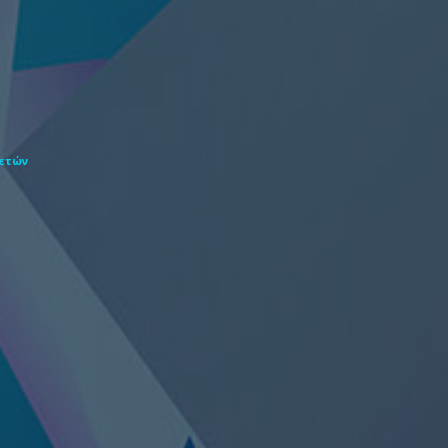
θετών