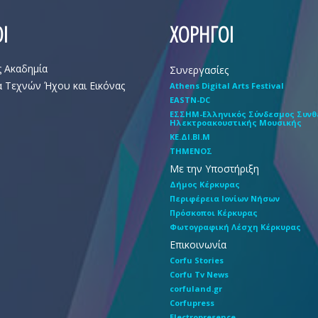
Ι
ΧΟΡΗΓΟΙ
ς Ακαδημία
Συνεργασίες
 Τεχνών Ήχου και Εικόνας
Athens Digital Arts Festival
EASTN-DC
EΣΣHM-Eλληνικός Σύνδεσμος Συν
Hλεκτροακουστικής Mουσικής
ΚΕ.ΔΙ.ΒΙ.Μ
ΤΗΜΕΝΟΣ
Με την Υποστήριξη
Δήμος Κέρκυρας
Περιφέρεια Ιονίων Νήσων
Πρόσκοποι Κέρκυρας
Φωτογραφική Λέσχη Κέρκυρας
Επικοινωνία
Corfu Stories
Corfu Tv News
corfuland.gr
Corfupress
Electropresence