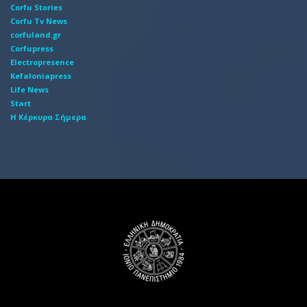
Corfu Stories
Corfu Tv News
corfuland.gr
Corfupress
Electropresence
Kefaloniapress
Life News
Start
Η Κέρκυρα Σήμερα