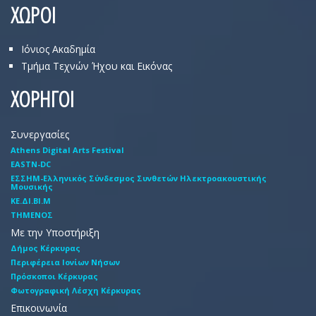
ΧΩΡΟΙ
Ιόνιος Ακαδημία
Τμήμα Τεχνών Ήχου και Εικόνας
ΧΟΡΗΓΟΙ
Συνεργασίες
Athens Digital Arts Festival
EASTN-DC
EΣΣHM-Eλληνικός Σύνδεσμος Συνθετών Hλεκτροακουστικής
Mουσικής
ΚΕ.ΔΙ.ΒΙ.Μ
ΤΗΜΕΝΟΣ
Με την Υποστήριξη
Δήμος Κέρκυρας
Περιφέρεια Ιονίων Νήσων
Πρόσκοποι Κέρκυρας
Φωτογραφική Λέσχη Κέρκυρας
Επικοινωνία