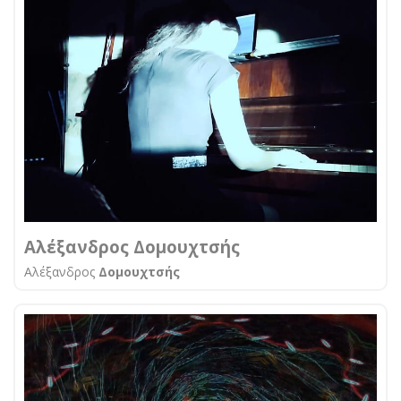
Αλέξανδρος Δομουχτσής
Αλέξανδρος
Δομουχτσής