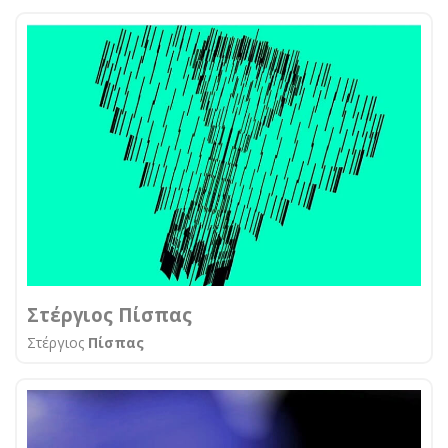
Στέργιος Πίσπας
Στέργιος
Πίσπας