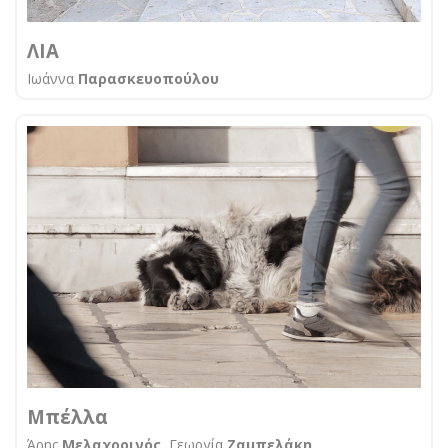
ΛΙΑ
Ιωάννα
Παρασκευοπούλου
Μπέλλα
Άρης
Μελαχροινός
, Γεωργία
Ζαμπελάκη