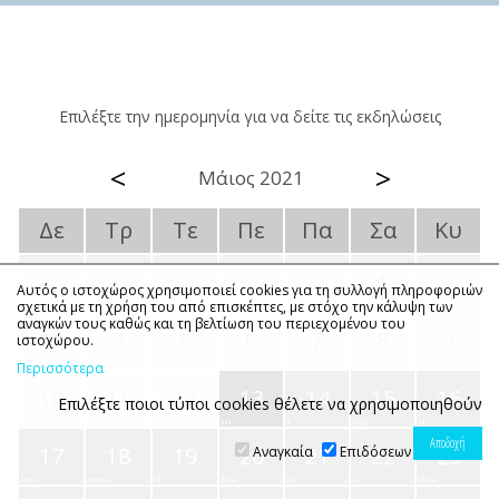
Επιλέξτε την ημερομηνία για να δείτε τις εκδηλώσεις
<
>
Μάιος 2021
Δε
Τρ
Τε
Πε
Πα
Σα
Κυ
1
2
Αυτός ο ιστοχώρος χρησιμοποιεί cookies για τη συλλογή πληροφοριών
σχετικά με τη χρήση του από επισκέπτες, με στόχο την κάλυψη των
αναγκών τους καθώς και τη βελτίωση του περιεχομένου του
3
4
5
6
7
8
9
ιστοχώρου.
Περισσότερα
10
11
12
13
14
15
16
Επιλέξτε ποιοι τύποι cookies θέλετε να χρησιμοποιηθούν
17
18
19
20
21
22
23
Αναγκαία
Επιδόσεων