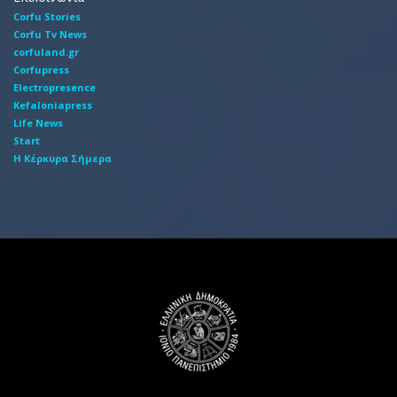
Corfu Stories
Corfu Tv News
corfuland.gr
Corfupress
Electropresence
Kefaloniapress
Life News
Start
Η Κέρκυρα Σήμερα