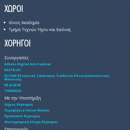
ΧΩΡΟΙ
Ιόνιος Ακαδημία
Τμήμα Τεχνών Ήχου και Εικόνας
ΧΟΡΗΓΟΙ
Συνεργασίες
Athens Digital Arts Festival
EASTN-DC
EΣΣHM-Eλληνικός Σύνδεσμος Συνθετών Hλεκτροακουστικής
Mουσικής
ΚΕ.ΔΙ.ΒΙ.Μ
ΤΗΜΕΝΟΣ
Με την Υποστήριξη
Δήμος Κέρκυρας
Περιφέρεια Ιονίων Νήσων
Πρόσκοποι Κέρκυρας
Φωτογραφική Λέσχη Κέρκυρας
Επικοινωνία