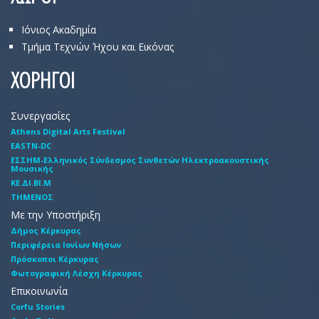
Ιόνιος Ακαδημία
Τμήμα Τεχνών Ήχου και Εικόνας
ΧΟΡΗΓΟΙ
Συνεργασίες
Athens Digital Arts Festival
EASTN-DC
EΣΣHM-Eλληνικός Σύνδεσμος Συνθετών Hλεκτροακουστικής
Mουσικής
ΚΕ.ΔΙ.ΒΙ.Μ
ΤΗΜΕΝΟΣ
Με την Υποστήριξη
Δήμος Κέρκυρας
Περιφέρεια Ιονίων Νήσων
Πρόσκοποι Κέρκυρας
Φωτογραφική Λέσχη Κέρκυρας
Επικοινωνία
Corfu Stories