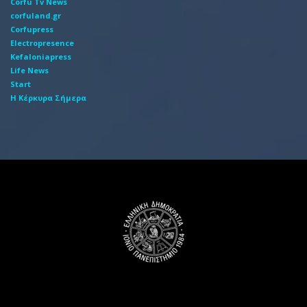
Corfu Tv News
corfuland.gr
Corfupress
Electropresence
Kefaloniapress
Life News
Start
Η Κέρκυρα Σήμερα