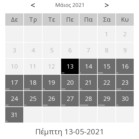
<
>
Μάιος 2021
Δε
Τρ
Τε
Πε
Πα
Σα
Κυ
1
2
3
4
5
6
7
8
9
10
11
12
13
14
15
16
17
18
19
20
21
22
23
24
25
26
27
28
29
30
31
Πέμπτη 13-05-2021