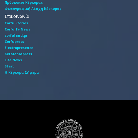
Πρόσκοποι Κέρκυρας
Φωτογραφική Λέσχη Κέρκυρας
Επικοινωνία
Corfu Stories
Corfu Tv News
corfuland.gr
Corfupress
Electropresence
Kefaloniapress
Life News
Start
Η Κέρκυρα Σήμερα