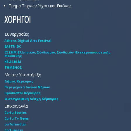
Τμήμα Τεχνών Ήχου και Εικόνας
ΧΟΡΗΓΟΙ
Συνεργασίες
Athens Digital Arts Festival
EASTN-DC
EΣΣHM-Eλληνικός Σύνδεσμος Συνθετών Hλεκτροακουστικής
Mουσικής
ΚΕ.ΔΙ.ΒΙ.Μ
ΤΗΜΕΝΟΣ
Με την Υποστήριξη
Δήμος Κέρκυρας
Περιφέρεια Ιονίων Νήσων
Πρόσκοποι Κέρκυρας
Φωτογραφική Λέσχη Κέρκυρας
Επικοινωνία
Corfu Stories
Corfu Tv News
corfuland.gr
Corfupress